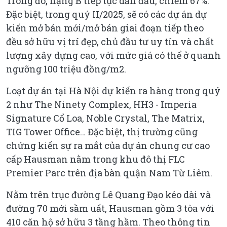
Trong đó, hạng B tiếp tục dẫn đầu, chiếm 67%.
Đặc biệt, trong quý II/2025, sẽ có các dự án dự
kiến mở bán mới/mở bán giai đoạn tiếp theo
đều sở hữu vị trí đẹp, chủ đầu tư uy tín và chất
lượng xây dựng cao, với mức giá có thể ở quanh
ngưỡng 100 triệu đồng/m2.
Loạt dự án tại Hà Nội dự kiến ra hàng trong quý
2 như The Ninety Complex, HH3 - Imperia
Signature Cổ Loa, Noble Crystal, The Matrix,
TIG Tower Office… Đặc biệt, thị trường cũng
chứng kiến sự ra mắt của dự án chung cư cao
cấp Hausman nằm trong khu đô thị FLC
Premier Parc trên địa bàn quận Nam Từ Liêm.
Nằm trên trục đường Lê Quang Đạo kéo dài và
đường 70 mới sầm uất, Hausman gồm 3 tòa với
410 căn hộ sở hữu 3 tầng hầm. Theo thông tin