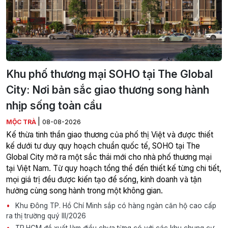
Khu phố thương mại SOHO tại The Global
City: Nơi bản sắc giao thương song hành
nhịp sống toàn cầu
|
MỘC TRÀ
08-08-2026
Kế thừa tinh thần giao thương của phố thị Việt và được thiết
kế dưới tư duy quy hoạch chuẩn quốc tế, SOHO tại The
Global City mở ra một sắc thái mới cho nhà phố thương mại
tại Việt Nam. Từ quy hoạch tổng thể đến thiết kế từng chi tiết,
mọi giá trị đều được kiến tạo để sống, kinh doanh và tận
hưởng cùng song hành trong một không gian.
Khu Đông TP. Hồ Chí Minh sắp có hàng ngàn căn hộ cao cấp
ra thị trường quý III/2026
TP.HCM đề xuất làm điều chưa từng có với các khu chung cư