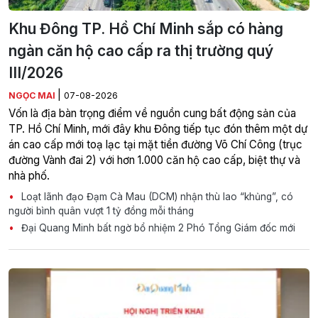
Khu Đông TP. Hồ Chí Minh sắp có hàng
ngàn căn hộ cao cấp ra thị trường quý
III/2026
|
NGỌC MAI
07-08-2026
Vốn là địa bàn trọng điểm về nguồn cung bất động sản của
TP. Hồ Chí Minh, mới đây khu Đông tiếp tục đón thêm một dự
án cao cấp mới toạ lạc tại mặt tiền đường Võ Chí Công (trục
đường Vành đai 2) với hơn 1.000 căn hộ cao cấp, biệt thự và
nhà phố.
Loạt lãnh đạo Đạm Cà Mau (DCM) nhận thù lao “khủng”, có
người bình quân vượt 1 tỷ đồng mỗi tháng
Đại Quang Minh bất ngờ bổ nhiệm 2 Phó Tổng Giám đốc mới