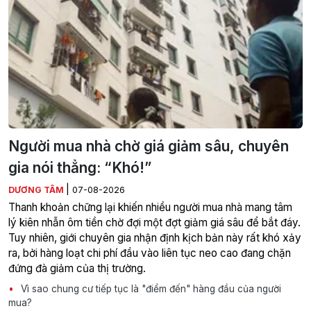
Người mua nhà chờ giá giảm sâu, chuyên
gia nói thẳng: “Khó!”
|
DƯƠNG TÂM
07-08-2026
Thanh khoản chững lại khiến nhiều người mua nhà mang tâm
lý kiên nhẫn ôm tiền chờ đợi một đợt giảm giá sâu để bắt đáy.
Tuy nhiên, giới chuyên gia nhận định kịch bản này rất khó xảy
ra, bởi hàng loạt chi phí đầu vào liên tục neo cao đang chặn
đứng đà giảm của thị trường.
Vì sao chung cư tiếp tục là "điểm đến" hàng đầu của người
mua?