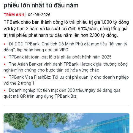
phiếu lớn nhất từ đầu năm
|
TRÂM ANH
09-08-2026
TPBank chào bán thành công lô trái phiếu trị giá 1.000 tỷ đồng
với kỳ hạn 3 năm và lãi suất cố định 9,1%/năm, nâng tổng giá
trị trái phiếu phát hành từ đầu năm lên hơn 2.100 tỷ đồng.
ĐHĐCĐ TPBank: Chủ tịch Đỗ Minh Phú đặt mục tiêu “lãi vạn tỷ
đồng”, lập ngân hàng con tại VIFC
TPBank tất toán loạt lô trái phiếu phát hành năm 2025
The Asian Banker vinh danh TPBank: Hattrick giải thưởng công
nghệ minh chứng cho bước tiến số hóa vững chắc
TPBank Visa FlashBiz: Tối ưu chi phí quản lý cho doanh nghiệp
với thẻ 2 trong 1
Doanh nghiệp rút tiền mặt đến 300 triệu/ngày dễ dàng qua
quét mã QR trên ứng dụng TPBank Biz