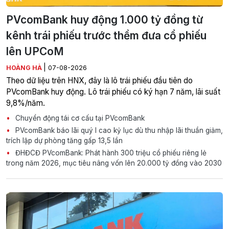
PVcomBank huy động 1.000 tỷ đồng từ
kênh trái phiếu trước thềm đưa cổ phiếu
lên UPCoM
|
HOÀNG HÀ
07-08-2026
Theo dữ liệu trên HNX, đây là lô trái phiếu đầu tiên do
PVcomBank huy động. Lô trái phiếu có ký hạn 7 năm, lãi suất
9,8%/năm.
Chuyển động tái cơ cấu tại PVcomBank
PVcomBank báo lãi quý I cao kỷ lục dù thu nhập lãi thuần giảm,
trích lập dự phòng tăng gấp 13,5 lần
ĐHĐCĐ PVcomBank: Phát hành 300 triệu cổ phiếu riêng lẻ
trong năm 2026, mục tiêu nâng vốn lên 20.000 tỷ đồng vào 2030