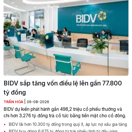
BIDV sắp tăng vốn điều lệ lên gần 77.800
tỷ đồng
|
TRẦN HÒA
06-08-2026
BIDV dự kiến phát hành gần 498,2 triệu cổ phiếu thưởng và
chi hơn 3.276 tỷ đồng trả cổ tức bằng tiền mặt cho cổ đông.
BIDV lãi hơn 10.300 tỷ đồng trong quý II, áp lực nợ xấu gia tăng
BIDV huy động 6.675 tỷ đồng từ trái phiếu tính từ đầu năm