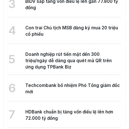
3
BIDV sắp tăng vốn điều lệ lên gần 77.800 tỷ
đồng
4
Con trai Chủ tịch MSB đăng ký mua 20 triệu
cổ phiếu
Doanh nghiệp rút tiền mặt đến 300
5
triệu/ngày dễ dàng qua quét mã QR trên
ứng dụng TPBank Biz
6
Techcombank bổ nhiệm Phó Tổng giám đốc
mới
7
HDBank chuẩn bị tăng vốn điều lệ lên hơn
72.000 tỷ đồng