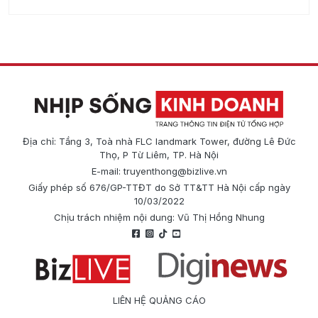
Địa chỉ: Tầng 3, Toà nhà FLC landmark Tower, đường Lê Đức
Thọ, P Từ Liêm, TP. Hà Nội
E-mail:
truyenthong@bizlive.vn
Giấy phép số 676/GP-TTĐT do Sở TT&TT Hà Nội cấp ngày
10/03/2022
Chịu trách nhiệm nội dung: Vũ Thị Hồng Nhung
LIÊN HỆ QUẢNG CÁO
Công ty Cổ phần Truyền thông Quốc tế Diginews