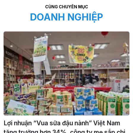
CÙNG CHUYÊN MỤC
DOANH NGHIỆP
Lợi nhuận “Vua sữa đậu nành” Việt Nam
tăng trưởng hơn 34%, công ty mẹ sắp chi