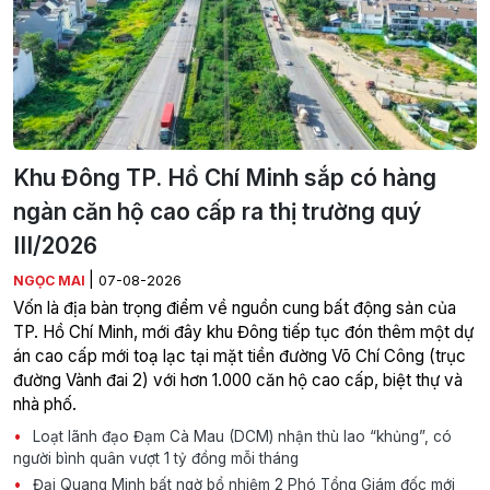
Khu Đông TP. Hồ Chí Minh sắp có hàng
ngàn căn hộ cao cấp ra thị trường quý
III/2026
|
NGỌC MAI
07-08-2026
Vốn là địa bàn trọng điểm về nguồn cung bất động sản của
TP. Hồ Chí Minh, mới đây khu Đông tiếp tục đón thêm một dự
án cao cấp mới toạ lạc tại mặt tiền đường Võ Chí Công (trục
đường Vành đai 2) với hơn 1.000 căn hộ cao cấp, biệt thự và
nhà phố.
Loạt lãnh đạo Đạm Cà Mau (DCM) nhận thù lao “khủng”, có
người bình quân vượt 1 tỷ đồng mỗi tháng
Đại Quang Minh bất ngờ bổ nhiệm 2 Phó Tổng Giám đốc mới