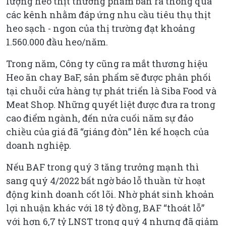
lượng heo thịt thương phẩm bán ra thông qua
các kênh nhằm đáp ứng nhu cầu tiêu thụ thịt
heo sạch - ngon của thị trường đạt khoảng
1.560.000 đầu heo/năm.
Trong năm, Công ty cũng ra mắt thương hiệu
Heo ăn chay BaF, sản phẩm sẽ được phân phối
tại chuỗi cửa hàng tự phát triển là Siba Food và
Meat Shop. Những quyết liệt được đưa ra trong
cao điểm ngành, đến nửa cuối năm sự đảo
chiều của giá đã “giáng đòn” lên kế hoạch của
doanh nghiệp.
Nếu BAF trong quý 3 tăng trưởng mạnh thì
sang quý 4/2022 bất ngờ báo lỗ thuần từ hoạt
động kinh doanh cốt lõi. Nhờ phát sinh khoản
lợi nhuận khác với 18 tỷ đồng, BAF “thoát lỗ”
với hơn 6,7 tỷ LNST trong quý 4 nhưng đã giảm