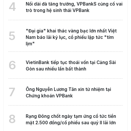
4
Nối dài đà tăng trưởng, VPBankS củng cố vai
trò trong hệ sinh thái VPBank
"Đại gia" khai thác vàng bạc lớn nhất Việt
5
Nam báo lãi kỷ lục, cổ phiếu lập tức "tím
lịm"
6
VietinBank tiếp tục thoái vốn tại Cảng Sài
Gòn sau nhiều lần bất thành
7
Ông Nguyễn Lương Tân xin từ nhiệm tại
Chứng khoán VPBank
8
Rạng Đông chốt ngày tạm ứng cổ tức tiền
mặt 2.500 đồng/cổ phiếu sau quý II lãi lớn