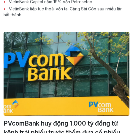
VietinBank Capital nắm 19% vốn Petrosetco
VietinBank tiếp tục thoái vốn tại Cảng Sài Gòn sau nhiều lần
bất thành
PVcomBank huy động 1.000 tỷ đồng từ
kênh trái phiếu trước thềm đưa cổ phiếu