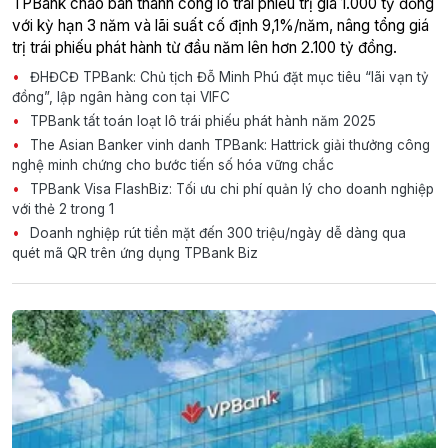
TPBank chào bán thành công lô trái phiếu trị giá 1.000 tỷ đồng
với kỳ hạn 3 năm và lãi suất cố định 9,1%/năm, nâng tổng giá
trị trái phiếu phát hành từ đầu năm lên hơn 2.100 tỷ đồng.
ĐHĐCĐ TPBank: Chủ tịch Đỗ Minh Phú đặt mục tiêu “lãi vạn tỷ
đồng”, lập ngân hàng con tại VIFC
TPBank tất toán loạt lô trái phiếu phát hành năm 2025
The Asian Banker vinh danh TPBank: Hattrick giải thưởng công
nghệ minh chứng cho bước tiến số hóa vững chắc
TPBank Visa FlashBiz: Tối ưu chi phí quản lý cho doanh nghiệp
với thẻ 2 trong 1
Doanh nghiệp rút tiền mặt đến 300 triệu/ngày dễ dàng qua
quét mã QR trên ứng dụng TPBank Biz