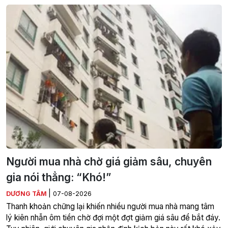
Người mua nhà chờ giá giảm sâu, chuyên
gia nói thẳng: “Khó!”
|
DƯƠNG TÂM
07-08-2026
Thanh khoản chững lại khiến nhiều người mua nhà mang tâm
lý kiên nhẫn ôm tiền chờ đợi một đợt giảm giá sâu để bắt đáy.