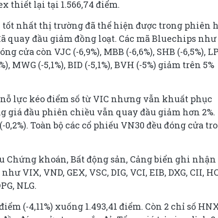
 thiết lại tại 1.566,74 điểm.
 tốt nhất thị trường đã thể hiện được trong phiên
 đã quay đầu giảm đồng loạt. Các mã Bluechips như
ng cửa còn VJC (-6,9%), MBB (-6,6%), SHB (-6,5%), L
,7%), MWG (-5,1%), BID (-5,1%), BVH (-5%) giảm trên 5%
ỗ lực kéo điểm số từ VIC nhưng vẫn khuất phục
ăng giá đầu phiên chiều vẫn quay đầu giảm hơn 2%.
(-0,2%). Toàn bộ các cổ phiếu VN30 đều đóng cửa tr
ếu Chứng khoán, Bất động sản, Cảng biển ghi nhận
n như VIX, VND, GEX, VSC, DIG, VCI, EIB, DXG, CII, H
DPG, NLG.
iểm (-4,11%) xuống 1.493,41 điểm. Còn 2 chỉ số HN