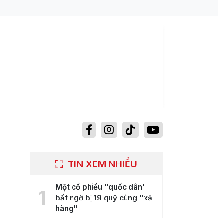
TIN XEM NHIỀU
Một cổ phiếu "quốc dân"
1
bất ngờ bị 19 quỹ cùng "xả
hàng"