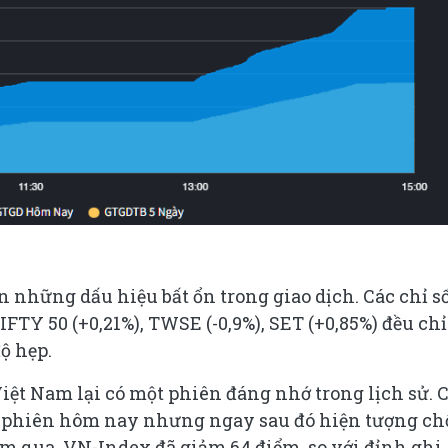
những dấu hiệu bất ổn trong giao dịch. Các chỉ s
IFTY 50 (+0,21%), TWSE (-0,9%), SET (+0,85%) đều chỉ
ộ hẹp.
ệt Nam lại có một phiên đáng nhớ trong lịch sử. 
ở phiên hôm nay nhưng ngay sau đó hiện tượng ch
ôm qua, VN-Index đã giảm 64 điểm, so với đỉnh ghi