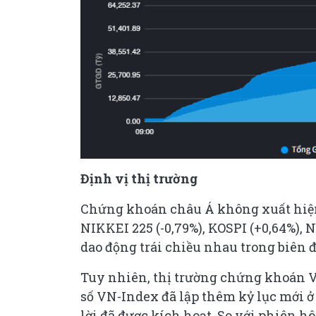
Định vị thị trường
Chứng khoán châu Á không xuất hiện 
NIKKEI 225 (-0,79%), KOSPI (+0,64%), N
dao động trái chiều nhau trong biên đ
Tuy nhiên, thị trường chứng khoán Vi
số VN-Index đã lập thêm kỷ lục mới 
lời đã được kích hoạt. So với phiên h