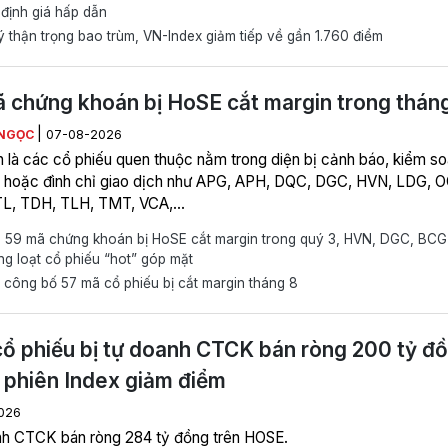
 định giá hấp dẫn
 thận trọng bao trùm, VN-Index giảm tiếp về gần 1.760 điểm
 chứng khoán bị HoSE cắt margin trong thán
|
NGỌC
07-08-2026
n là các cổ phiếu quen thuộc nằm trong diện bị cảnh báo, kiểm so
 hoặc đình chỉ giao dịch như APG, APH, DQC, DGC, HVN, LDG, 
TL, TDH, TLH, TMT, VCA,…
 59 mã chứng khoán bị HoSE cắt margin trong quý 3, HVN, DGC, BCG
g loạt cổ phiếu “hot” góp mặt
công bố 57 mã cổ phiếu bị cắt margin tháng 8
ổ phiếu bị tự doanh CTCK bán ròng 200 tỷ đ
 phiên Index giảm điểm
026
h CTCK bán ròng 284 tỷ đồng trên HOSE.