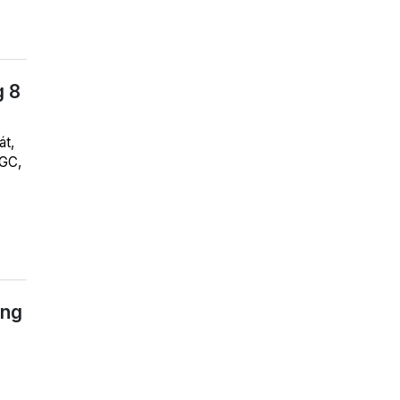
g 8
át,
OGC,
ồng