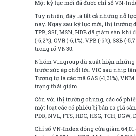
Một kỷ lục mới đã được chỉ số VN-Index
Tuy nhiên, đây là tất cả những nỗ lực
nay. Ngay sau kỷ lục mới, thị trường
TPB, SSI, MSN, HDB đã giảm sàn khi đó
(-6,2%), GVR (-6,1%), VPB (-6%), SSB (-5
trong rổ VN30.
Nhóm Vingroup dù xuất hiện những n
trước sức ép chốt lời. VIC sau nhịp t
Tương tự là các mã GAS (-1,31%), VNM 
trạng thái giảm.
Còn với thị trường chung, các cổ phi
một loạt các cổ phiếu bị bán ra giá sà
PDR, NVL, FTS, HDC, HSG, TCH, DGW, 
Chỉ số VN-Index đóng cửa giảm 64,01 đ