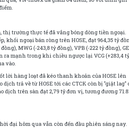
điểm.
, thị trường thực tế đã vắng bóng dòng tiền ngoại.
p, khối ngoại bán ròng trên HOSE, đạt 964,35 tỷ đồ
ỷ đồng), MWG (-243,8 tỷ đồng), VPB (-222 tỷ đồng), G
 bán ra mạnh trong khi chiều ngược lại VCG (+283,4 t
a vào.
ốt lời hàng loạt đã kéo thanh khoản của HOSE lên
 dịch trả về từ HOSE tới các CTCK còn bị "giật lag"
o dịch trên sàn đạt 2,79 tỷ đơn vị, tương đương 71.8
thời đại hôm qua vẫn còn đến đầu phiên sáng nay.