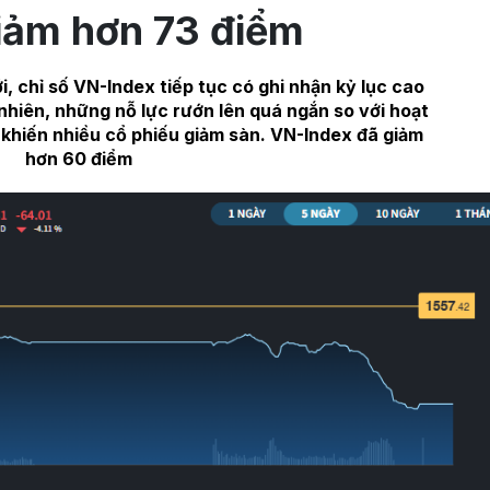
iảm hơn 73 điểm
ới, chỉ số VN-Index tiếp tục có ghi nhận kỷ lục cao
nhiên, những nỗ lực rướn lên quá ngắn so với hoạt
t khiến nhiều cổ phiếu giảm sàn. VN-Index đã giảm
hơn 60 điểm