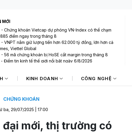
N MỚI
-
Chứng khoán Vietcap dự phóng VN-Index có thể chạm
.885 điểm ngay trong tháng 8
-
VNPT nắm giữ lượng tiền hơn 62.000 tỷ đồng, lớn hơn cả
mes, Viettel Global
-
56 mã chứng khoán bị HoSE cắt margin trong tháng 8
-
Điểm tin kinh tế thế giới nổi bật ngày 6/8/2026
-
Một doanh nghiệp sắp trả cổ tức 3.000 đồng/cp, duy trì
tiền mặt” suốt 15 năm qua
NH
KINH DOANH
CÔNG NGHỆ
-
Một doanh nghiệp dầu khí đem hơn 42.200 tỷ đồng gửi
 hàng
CHỨNG KHOÁN
ứ ba, 29/07/2025 | 17:00
 đại mới, thị trường có