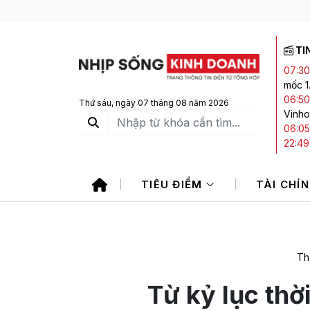
TI
07:30
mốc 1
06:50
Thứ sáu, ngày 07 tháng 08 năm 2026
Vinho
06:05
22:49
21:21
“mưa 
TIÊU ĐIỂM
TÀI CHÍ
20:44
ngân
Th
Từ kỷ lục thời