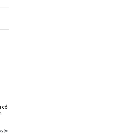
g cố
n
huyện