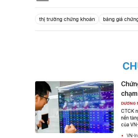
thị trường chứng khoán
bảng giá chứn
CH
Chứng
chạm 
DƯƠNG 
CTCK nà
nền tản
của VN-
VN-Ind