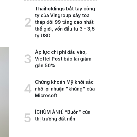
Thaiholdings bắt tay công
ty của Vingroup xây tòa
2
tháp đôi 99 tầng cao nhất
thế giới, vốn đầu tư 3 - 3,5
tỷ USD
Áp lực chi phí đầu vào,
3
Viettel Post báo lãi giảm
gần 50%
Chứng khoán Mỹ khởi sắc
4
nhờ lợi nhuận "khủng" của
Microsoft
[CHÙM ẢNH] “Buồn” của
5
thị trường đất nền