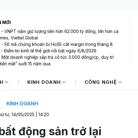
N MỚI
-
VNPT nắm giữ lượng tiền hơn 62.000 tỷ đồng, lớn hơn cả
mes, Viettel Global
-
56 mã chứng khoán bị HoSE cắt margin trong tháng 8
-
Điểm tin kinh tế thế giới nổi bật ngày 6/8/2026
-
Một doanh nghiệp sắp trả cổ tức 3.000 đồng/cp, duy trì
tiền mặt” suốt 15 năm qua
-
Một doanh nghiệp dầu khí đem hơn 42.200 tỷ đồng gửi
 hàng
NH
KINH DOANH
CÔNG NGHỆ
-
Tổng Giám đốc MB lý giải vì sao lãi suất nửa cuối năm khó
 NIM sẽ còn thu hẹp
KINH DOANH
ứ tư, 14/05/2025 | 14:20
bất động sản trở lại