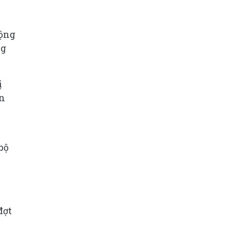
động
ng
ị
ên
bộ
đợt