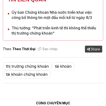
Ủy ban Chứng khoán Nhà nước triển khai việc
công bố thông tin một đầu mối kể từ ngày 8/3
Thủ tướng: “Phát triển kinh tế thì không thể thiếu
thị trường chứng khoán"
Theo
Theo Thời Đại
Sao chép
Share
thị trường chứng khoán
tài khoản
tài khoản chứng khoán
CÙNG CHUYÊN MỤC