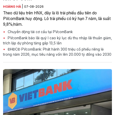
|
HOÀNG HÀ
07-08-2026
Theo dữ liệu trên HNX, đây là lô trái phiếu đầu tiên do
PVcomBank huy động. Lô trái phiếu có ký hạn 7 năm, lãi suất
9,8%/năm.
Chuyển động tái cơ cấu tại PVcomBank
PVcomBank báo lãi quý I cao kỷ lục dù thu nhập lãi thuần giảm,
trích lập dự phòng tăng gấp 13,5 lần
ĐHĐCĐ PVcomBank: Phát hành 300 triệu cổ phiếu riêng lẻ
trong năm 2026, mục tiêu nâng vốn lên 20.000 tỷ đồng vào 2030