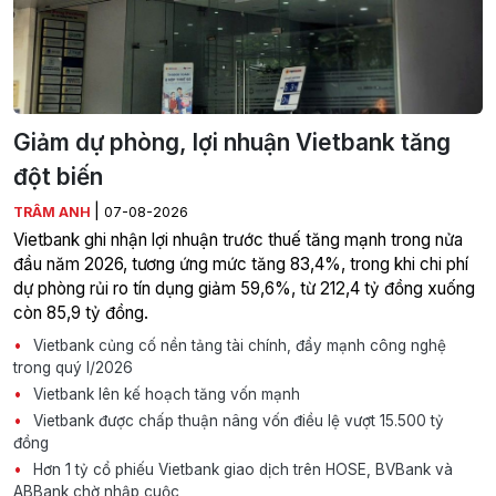
Giảm dự phòng, lợi nhuận Vietbank tăng
đột biến
|
TRÂM ANH
07-08-2026
Vietbank ghi nhận lợi nhuận trước thuế tăng mạnh trong nửa
đầu năm 2026, tương ứng mức tăng 83,4%, trong khi chi phí
dự phòng rủi ro tín dụng giảm 59,6%, từ 212,4 tỷ đồng xuống
còn 85,9 tỷ đồng.
Vietbank củng cố nền tảng tài chính, đẩy mạnh công nghệ
trong quý I/2026
Vietbank lên kế hoạch tăng vốn mạnh
Vietbank được chấp thuận nâng vốn điều lệ vượt 15.500 tỷ
đồng
Hơn 1 tỷ cổ phiếu Vietbank giao dịch trên HOSE, BVBank và
ABBank chờ nhập cuộc