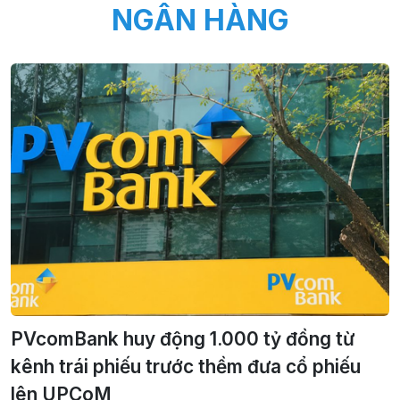
NGÂN HÀNG
PVcomBank huy động 1.000 tỷ đồng từ
kênh trái phiếu trước thềm đưa cổ phiếu
lên UPCoM