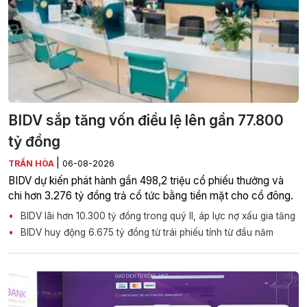
BIDV sắp tăng vốn điều lệ lên gần 77.800
tỷ đồng
|
TRẦN HÒA
06-08-2026
BIDV dự kiến phát hành gần 498,2 triệu cổ phiếu thưởng và
chi hơn 3.276 tỷ đồng trả cổ tức bằng tiền mặt cho cổ đông.
BIDV lãi hơn 10.300 tỷ đồng trong quý II, áp lực nợ xấu gia tăng
BIDV huy động 6.675 tỷ đồng từ trái phiếu tính từ đầu năm