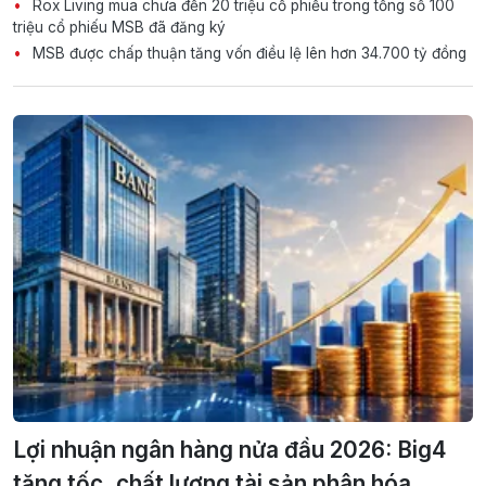
Rox Living mua chưa đến 20 triệu cổ phiếu trong tổng số 100
triệu cổ phiếu MSB đã đăng ký
MSB được chấp thuận tăng vốn điều lệ lên hơn 34.700 tỷ đồng
Lợi nhuận ngân hàng nửa đầu 2026: Big4
tăng tốc, chất lượng tài sản phân hóa