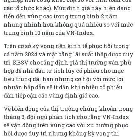
các tổ chức khác). Mức định giá này hiện đang
tiến đến vùng cao trong trung bình 2 năm
nhưng nhỉnh hơn không quá nhiều so với mức
trung bình 10 năm của VN-Index.
Trên cơ sở kỳ vọng nền kinh tế phục hồi trong
cả năm 2024 và mặt bằng lãi suất thấp được duy
trì, KBSV cho rằng định giá thị trường vẫn phù
hợp để nhà đầu tư tích lũy cổ phiếu cho mục
tiêu trung dài hạn nhưng cơ hội với mức lợi
nhuận hấp dẫn sẽ ít dần khi nhiều cổ phiếu
dần tiếp cận các vùng định giá cao.
Về biến động của thị trường chứng khoán trong
tháng 3, đội ngũ phân tích cho rằng VN-Index
sẽ vận động trên vùng cao với xu hướng phục
hồi được duy trì nhưng không kỳ vọng thị