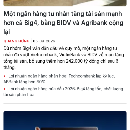
Một ngân hàng tư nhân tăng tài sản mạnh
hơn cả Big4, bằng BIDV và Agribank cộng
lại
|
QUANG HƯNG
05-08-2026
Dù nhóm Big4 vẫn dẫn đầu về quy mô, một ngân hàng tư
nhân đã vượt Vietcombank, VietinBank và BIDV về mức tăng
tổng tài sản, bổ sung thêm hơn 242.000 tỷ đồng chỉ sau 6
tháng.
Lợi nhuận ngân hàng phân hóa: Techcombank lập kỷ lục,
ABBank tăng hơn 80%
Lợi nhuận ngân hàng nửa đầu 2026: Big4 tăng tốc, chất lượng
tài sản phân hóa