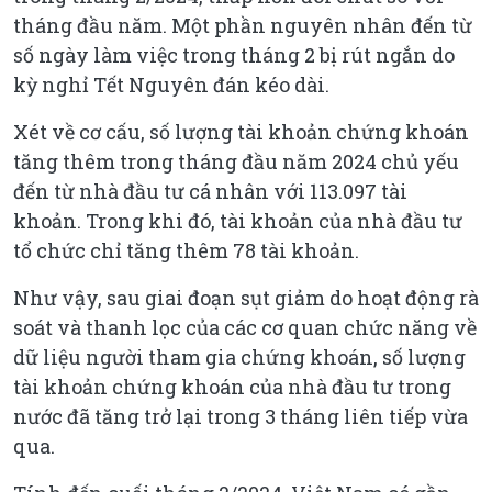
tháng đầu năm. Một phần nguyên nhân đến từ
số ngày làm việc trong tháng 2 bị rút ngắn do
kỳ nghỉ Tết Nguyên đán kéo dài.
Xét về cơ cấu, số lượng tài khoản chứng khoán
tăng thêm trong tháng đầu năm 2024 chủ yếu
đến từ nhà đầu tư cá nhân với 113.097 tài
khoản. Trong khi đó, tài khoản của nhà đầu tư
tổ chức chỉ tăng thêm 78 tài khoản.
Như vậy, sau giai đoạn sụt giảm do hoạt động rà
soát và thanh lọc của các cơ quan chức năng về
dữ liệu người tham gia chứng khoán, số lượng
tài khoản chứng khoán của nhà đầu tư trong
nước đã tăng trở lại trong 3 tháng liên tiếp vừa
qua.