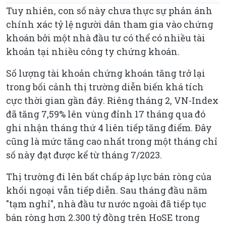
Tuy nhiên, con số này chưa thực sự phản ánh
chính xác tỷ lệ người dân tham gia vào chứng
khoán bởi một nhà đầu tư có thể có nhiều tài
khoản tại nhiều công ty chứng khoán.
Số lượng tài khoản chứng khoán tăng trở lại
trong bối cảnh thị trường diễn biến khá tích
cực thời gian gần đây. Riêng tháng 2, VN-Index
đã tăng 7,59% lên vùng đỉnh 17 tháng qua đó
ghi nhận tháng thứ 4 liên tiếp tăng điểm. Đây
cũng là mức tăng cao nhất trong một tháng chỉ
số này đạt được kể từ tháng 7/2023.
Thị trường đi lên bất chấp áp lực bán ròng của
khối ngoại vẫn tiếp diễn. Sau tháng đầu năm
"tạm nghỉ", nhà đầu tư nước ngoài đã tiếp tục
bán ròng hơn 2.300 tỷ đồng trên HoSE trong