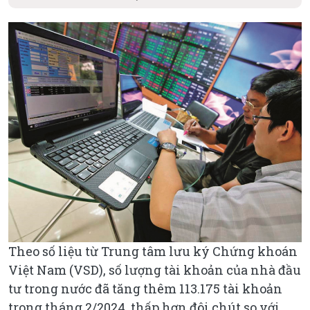
Theo số liệu từ Trung tâm lưu ký Chứng khoán
Việt Nam (VSD), số lượng tài khoản của nhà đầu
tư trong nước đã tăng thêm 113.175 tài khoản
trong tháng 2/2024, thấp hơn đôi chút so với