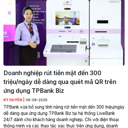
Doanh nghiệp rút tiền mặt đến 300
triệu/ngày dễ dàng qua quét mã QR trên
ứng dụng TPBank Biz
|
KỲ DUYÊN
06-08-2026
TPBank vừa bổ sung tính năng rút tiền mặt đến 300 triệu/ngày
dễ dàng qua ứng dụng TPBank Biz tại hệ thống LiveBank
24/7 dành cho khách hàng doanh nghiệp. Chỉ với điện thoại
thông minh và các thao tác xác thực trên ứng dụng, doanh