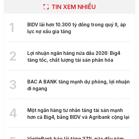
TIN XEM NHIỀU
1
BIDV lãi hơn 10.300 tỷ đồng trong quý II, áp
lực nợ xấu gia tăng
2
Lợi nhuận ngân hàng nửa đầu 2026: Big4
tăng tốc, chất lượng tài sản phân hóa
3
BAC A BANK tăng mạnh dự phòng, lợi nhuận
đi ngang
4
Một ngân hàng tư nhân tăng tài sản mạnh
hơn cả Big4, bằng BIDV và Agribank cộng lại
VietinBank báo lãi tăng 37% nửa đầu năm,