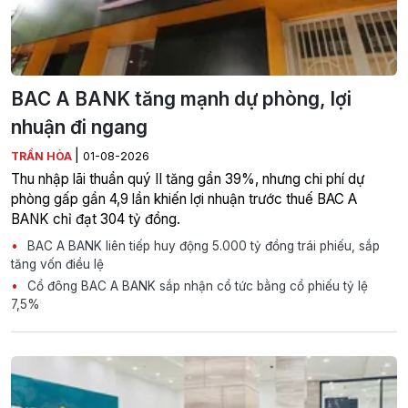
BAC A BANK tăng mạnh dự phòng, lợi
nhuận đi ngang
|
TRẦN HÒA
01-08-2026
Thu nhập lãi thuần quý II tăng gần 39%, nhưng chi phí dự
phòng gấp gần 4,9 lần khiến lợi nhuận trước thuế BAC A
BANK chỉ đạt 304 tỷ đồng.
BAC A BANK liên tiếp huy động 5.000 tỷ đồng trái phiếu, sắp
tăng vốn điều lệ
Cổ đông BAC A BANK sắp nhận cổ tức bằng cổ phiếu tỷ lệ
7,5%