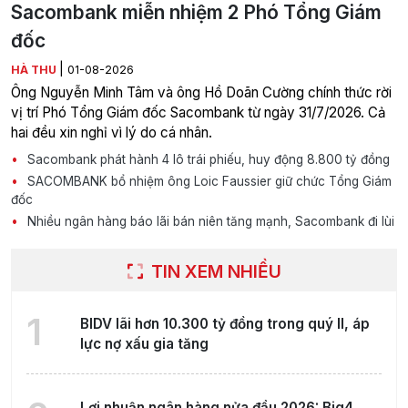
Sacombank miễn nhiệm 2 Phó Tổng Giám
đốc
|
HÀ THU
01-08-2026
Ông Nguyễn Minh Tâm và ông Hồ Doãn Cường chính thức rời
vị trí Phó Tổng Giám đốc Sacombank từ ngày 31/7/2026. Cả
hai đều xin nghỉ vì lý do cá nhân.
Sacombank phát hành 4 lô trái phiếu, huy động 8.800 tỷ đồng
SACOMBANK bổ nhiệm ông Loic Faussier giữ chức Tổng Giám
đốc
Nhiều ngân hàng báo lãi bán niên tăng mạnh, Sacombank đi lùi
TIN XEM NHIỀU
1
BIDV lãi hơn 10.300 tỷ đồng trong quý II, áp
lực nợ xấu gia tăng
Lợi nhuận ngân hàng nửa đầu 2026: Big4