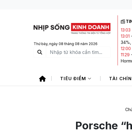
TI
13:03
13:01
34%, 
Thứ bảy, ngày 08 tháng 08 năm 2026
12:00
11:29
Horm
11:26
giảm á
TIÊU ĐIỂM
TÀI CHÍ
11:25
tại k
Chủ
Porsche “h