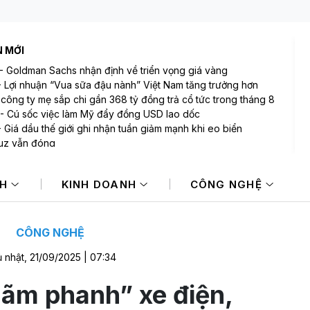
N MỚI
-
Goldman Sachs nhận định về triển vọng giá vàng
-
Lợi nhuận “Vua sữa đậu nành” Việt Nam tăng trưởng hơn
công ty mẹ sắp chi gần 368 tỷ đồng trả cổ tức trong tháng 8
-
Cú sốc việc làm Mỹ đẩy đồng USD lao dốc
-
Giá dầu thế giới ghi nhận tuần giảm mạnh khi eo biển
uz vẫn đóng
-
Chứng khoán Mỹ lập kỷ lục mới khi dữ liệu việc làm yếu làm
p lực lãi suất
NH
KINH DOANH
CÔNG NGHỆ
-
Hà Nội ngày càng khan hiếm nguồn cung văn phòng hạng A
hu vực trung tâm
CÔNG NGHỆ
 nhật, 21/09/2025 | 07:34
ãm phanh” xe điện,