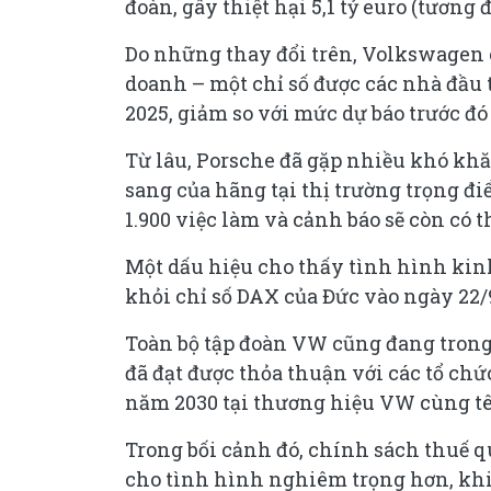
đoàn, gây thiệt hại 5,1 tỷ euro (tương
Do những thay đổi trên, Volkswagen 
doanh – một chỉ số được các nhà đầu 
2025, giảm so với mức dự báo trước đó 
Từ lâu, Porsche đã gặp nhiều khó khăn
sang của hãng tại thị trường trọng đ
1.900 việc làm và cảnh báo sẽ còn có t
Một dấu hiệu cho thấy tình hình kinh 
khỏi chỉ số DAX của Đức vào ngày 22/9
Toàn bộ tập đoàn VW cũng đang trong
đã đạt được thỏa thuận với các tổ chứ
năm 2030 tại thương hiệu VW cùng tê
Trong bối cảnh đó, chính sách thuế
cho tình hình nghiêm trọng hơn, khi V