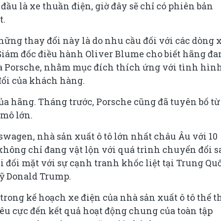
ầu là xe thuần điện, giờ đây sẽ chỉ có phiên bản
t.
ững thay đổi này là do nhu cầu đối với các dòng 
 Giám đốc điều hành Oliver Blume cho biết hãng đa
ủa Porsche, nhằm mục đích thích ứng với tình hìn
đổi của khách hàng.
của hãng. Tháng trước, Porsche cũng đã tuyên bố từ
 mô lớn.
swagen, nhà sản xuất ô tô lớn nhất châu Âu với 10
không chỉ đang vật lộn với quá trình chuyển đổi 
i đối mặt với sự cạnh tranh khốc liệt tại Trung Qu
Mỹ Donald Trump.
rong kế hoạch xe điện của nhà sản xuất ô tô thể t
iêu cực đến kết quả hoạt động chung của toàn tập