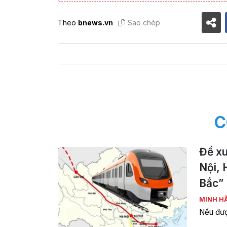
Theo
bnews.vn
Sao chép
C
Đề xu
Nội, 
Bắc”
MINH H
Nếu đượ