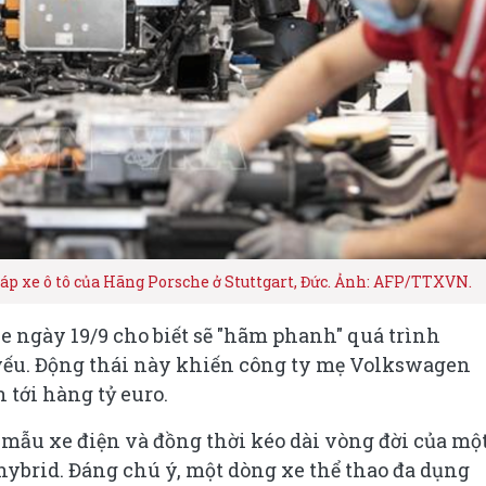
áp xe ô tô của Hãng Porsche ở Stuttgart, Đức. Ảnh: AFP/TTXVN.
e ngày 19/9 cho biết sẽ "hãm phanh" quá trình
yếu. Động thái này khiến công ty mẹ Volkswagen
 tới hàng tỷ euro.
 mẫu xe điện và đồng thời kéo dài vòng đời của một
hybrid. Đáng chú ý, một dòng xe thể thao đa dụng