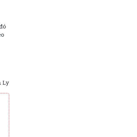
 đó
eo
 Ly