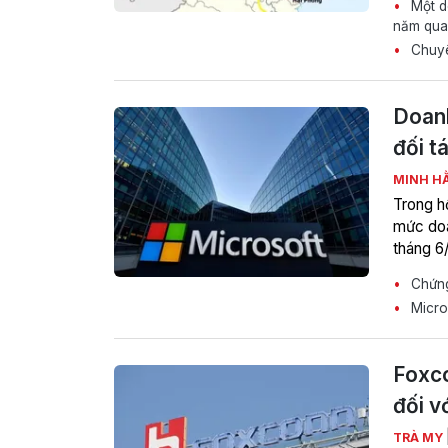
Một do
năm qua
Chuyên
Doanh
đối t
MINH H
Trong h
mức doa
tháng 6
Chứng
Micros
Foxco
đối v
TRÀ MY