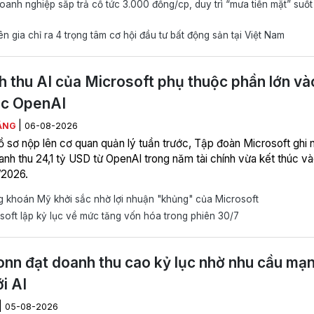
anh nghiệp sắp trả cổ tức 3.000 đồng/cp, duy trì “mưa tiền mặt” suốt
 gia chỉ ra 4 trọng tâm cơ hội đầu tư bất động sản tại Việt Nam
 thu AI của Microsoft phụ thuộc phần lớn và
ác OpenAI
|
ẰNG
06-08-2026
ồ sơ nộp lên cơ quan quản lý tuần trước, Tập đoàn Microsoft ghi 
nh thu 24,1 tỷ USD từ OpenAI trong năm tài chính vừa kết thúc v
/2026.
 khoán Mỹ khởi sắc nhờ lợi nhuận "khủng" của Microsoft
oft lập kỷ lục về mức tăng vốn hóa trong phiên 30/7
nn đạt doanh thu cao kỷ lục nhờ nhu cầu mạ
ới AI
|
05-08-2026