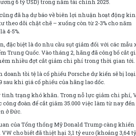
 đương 6 tỷ USD) trong năm tài chính 2025.
cũng đã hạ dự báo về biên lợi nhuận hoạt động ki
tư theo dõi chặt chẽ – xuống còn từ 2-3% cho năm
là 4-5%.
, đặc biệt là do nhu cầu sụt giảm đối với các mẫu 
iểm Trung Quốc. Vào tháng 2, hãng đã công bố cắt g
hêm nhiều đợt cắt giảm chi phí trong thời gian tới.
doanh tồi tệ là cổ phiếu Porsche dự kiến sẽ bị loại
 sau khi giá cổ phiếu của hãng lao dốc.
 tình trạng khó khăn. Trong nỗ lực giảm chi phí,
c công đoàn để cắt giảm 35.000 việc làm từ nay đến
n ở Đức.
 quan của Tổng thống Mỹ Donald Trump càng khiến
W cho biết đã thiệt hại 3,1 tỷ euro (khoảng 3,64 t