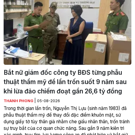
Bắt nữ giám đốc công ty BĐS từng phẫu
thuật thẩm mỹ để lẩn trốn suốt 9 năm sau
khi lừa đảo chiếm đoạt gần 26,6 tỷ đồng
|
THANH PHONG
05-08-2026
Trong thời gian lẩn trốn, Nguyễn Thị Lựu (sinh năm 1983) đã
phẫu thuật thẩm mỹ để thay đổi đặc điểm khuôn mặt, sử
dụng giấy tờ tùy thân giả nhằm che giấu nhân thân, trốn tránh
sự truy bắt của cơ quan chức năng. Sau gần 9 năm kiên trì
xác minh, truy tìm, lực lượng công an đã phát hiện và bắt giữ