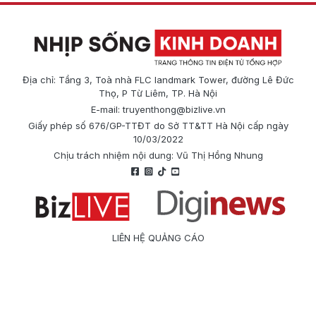
Địa chỉ: Tầng 3, Toà nhà FLC landmark Tower, đường Lê Đức
Thọ, P Từ Liêm, TP. Hà Nội
E-mail:
truyenthong@bizlive.vn
Giấy phép số 676/GP-TTĐT do Sở TT&TT Hà Nội cấp ngày
10/03/2022
Chịu trách nhiệm nội dung: Vũ Thị Hồng Nhung
LIÊN HỆ QUẢNG CÁO
Công ty Cổ phần Truyền thông Quốc tế Diginews
Điện thoại: 0866 500 388
E-mail:
truyenthong@bizlive.vn
Hotline: 0975 684 963