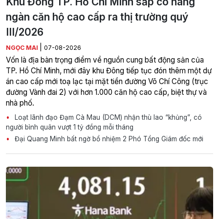
Khu Đông TP. Hồ Chí Minh sắp có hàng
ngàn căn hộ cao cấp ra thị trường quý
III/2026
|
NGỌC MAI
07-08-2026
Vốn là địa bàn trọng điểm về nguồn cung bất động sản của
TP. Hồ Chí Minh, mới đây khu Đông tiếp tục đón thêm một dự
án cao cấp mới toạ lạc tại mặt tiền đường Võ Chí Công (trục
đường Vành đai 2) với hơn 1.000 căn hộ cao cấp, biệt thự và
nhà phố.
Loạt lãnh đạo Đạm Cà Mau (DCM) nhận thù lao “khủng”, có
người bình quân vượt 1 tỷ đồng mỗi tháng
Đại Quang Minh bất ngờ bổ nhiệm 2 Phó Tổng Giám đốc mới