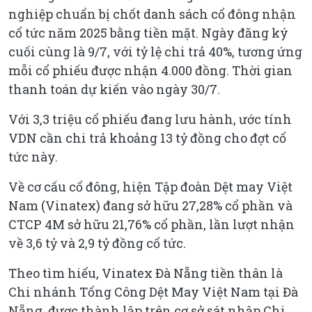
nghiệp chuẩn bị chốt danh sách cổ đông nhận
cổ tức năm 2025 bằng tiền mặt. Ngày đăng ký
cuối cùng là 9/7, với tỷ lệ chi trả 40%, tương ứng
mỗi cổ phiếu được nhận 4.000 đồng. Thời gian
thanh toán dự kiến vào ngày 30/7.
Với 3,3 triệu cổ phiếu đang lưu hành, ước tính
VDN cần chi trả khoảng 13 tỷ đồng cho đợt cổ
tức này.
Về cơ cấu cổ đông, hiện Tập đoàn Dệt may Việt
Nam (Vinatex) đang sở hữu 27,28% cổ phần và
CTCP 4M sở hữu 21,76% cổ phần, lần lượt nhận
về 3,6 tỷ và 2,9 tỷ đồng cổ tức.
Theo tìm hiểu, Vinatex Đà Nẵng tiền thân là
Chi nhánh Tổng Công Dệt May Việt Nam tại Đà
Nẵng, được thành lập trên cơ sở sát nhập Chi