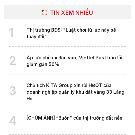
TIN XEM NHIỀU
1
Thị trường BĐS: "Luật chơi từ lúc này sẽ
thay đổi"
2
Áp lực chi phí đầu vào, Viettel Post báo lãi
giảm gần 50%
Chủ tịch KITA Group xin rời HĐQT của
3
doanh nghiệp quản lý khu đất vàng 33 Láng
Hạ
4
[CHÙM ẢNH] “Buồn” của thị trường đất nền