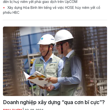
đến bị huỷ niêm yết phải giao dịch trên UpCOM
Xây dựng Hòa Bình lên tiếng về việc HOSE hủy niêm yết cổ
phiếu HBC
Doanh nghiệp xây dựng “qua cơn bĩ cực”?
|