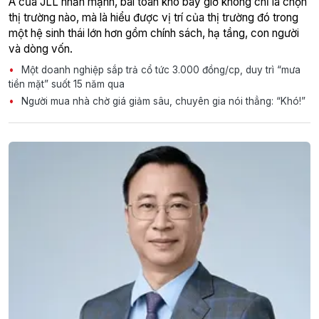
Á của JLL nhấn mạnh, bài toán khó bây giờ không chỉ là chọn
thị trường nào, mà là hiểu được vị trí của thị trường đó trong
một hệ sinh thái lớn hơn gồm chính sách, hạ tầng, con người
và dòng vốn.
Một doanh nghiệp sắp trả cổ tức 3.000 đồng/cp, duy trì “mưa
tiền mặt” suốt 15 năm qua
Người mua nhà chờ giá giảm sâu, chuyên gia nói thẳng: “Khó!”