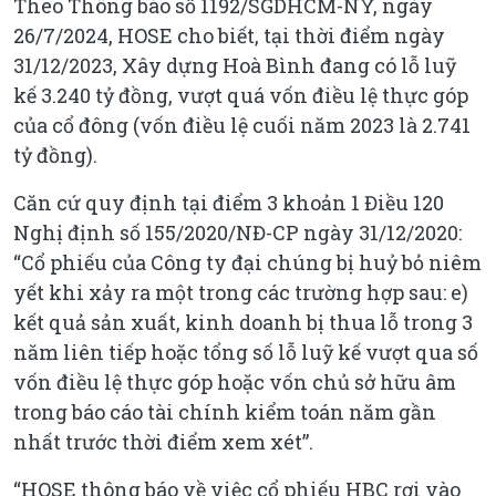
Theo Thông báo số 1192/SGDHCM-NY, ngày
26/7/2024, HOSE cho biết, tại thời điểm ngày
31/12/2023, Xây dựng Hoà Bình đang có lỗ luỹ
kế 3.240 tỷ đồng, vượt quá vốn điều lệ thực góp
của cổ đông (vốn điều lệ cuối năm 2023 là 2.741
tỷ đồng).
Căn cứ quy định tại điểm 3 khoản 1 Điều 120
Nghị định số 155/2020/NĐ-CP ngày 31/12/2020:
“Cổ phiếu của Công ty đại chúng bị huỷ bỏ niêm
yết khi xảy ra một trong các trường hợp sau: e)
kết quả sản xuất, kinh doanh bị thua lỗ trong 3
năm liên tiếp hoặc tổng số lỗ luỹ kế vượt qua số
vốn điều lệ thực góp hoặc vốn chủ sở hữu âm
trong báo cáo tài chính kiểm toán năm gần
nhất trước thời điểm xem xét”.
“HOSE thông báo về việc cổ phiếu HBC rơi vào