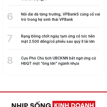
6
Nối dài đà tăng trưởng, VPBankS củng cố vai
trò trong hệ sinh thái VPBank
7
Rạng Đông chốt ngày tạm ứng cổ tức tiền
mặt 2.500 đồng/cổ phiếu sau quý II lãi lớn
8
Cựu Phó Chủ tịch UBCKNN bất ngờ ứng cử
HĐQT một “ông lớn” ngành nhựa