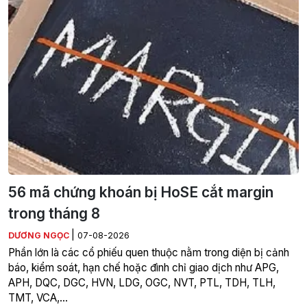
56 mã chứng khoán bị HoSE cắt margin
trong tháng 8
|
DƯƠNG NGỌC
07-08-2026
Phần lớn là các cổ phiếu quen thuộc nằm trong diện bị cảnh
báo, kiểm soát, hạn chế hoặc đình chỉ giao dịch như APG,
APH, DQC, DGC, HVN, LDG, OGC, NVT, PTL, TDH, TLH,
TMT, VCA,…