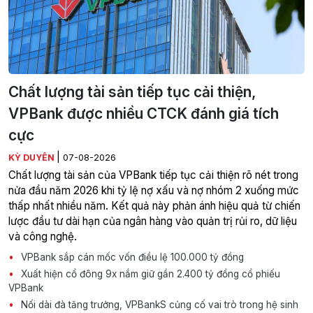
Chất lượng tài sản tiếp tục cải thiện,
VPBank được nhiều CTCK đánh giá tích
cực
|
KỲ DUYÊN
07-08-2026
Chất lượng tài sản của VPBank tiếp tục cải thiện rõ nét trong
nửa đầu năm 2026 khi tỷ lệ nợ xấu và nợ nhóm 2 xuống mức
thấp nhất nhiều năm. Kết quả này phản ánh hiệu quả từ chiến
lược đầu tư dài hạn của ngân hàng vào quản trị rủi ro, dữ liệu
và công nghệ.
VPBank sắp cán mốc vốn điều lệ 100.000 tỷ đồng
Xuất hiện cổ đông 9x nắm giữ gần 2.400 tỷ đồng cổ phiếu
VPBank
Nối dài đà tăng trưởng, VPBankS củng cố vai trò trong hệ sinh