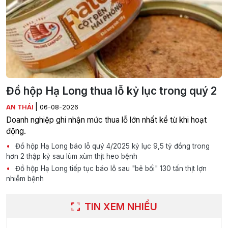
Đồ hộp Hạ Long thua lỗ kỷ lục trong quý 2
|
AN THÁI
06-08-2026
Doanh nghiệp ghi nhận mức thua lỗ lớn nhất kể từ khi hoạt
động.
Đồ hộp Hạ Long báo lỗ quý 4/2025 kỷ lục 9,5 tỷ đồng trong
hơn 2 thập kỷ sau lùm xùm thịt heo bệnh
Đồ hộp Hạ Long tiếp tục báo lỗ sau "bê bối" 130 tấn thịt lợn
nhiễm bệnh
TIN XEM NHIỀU