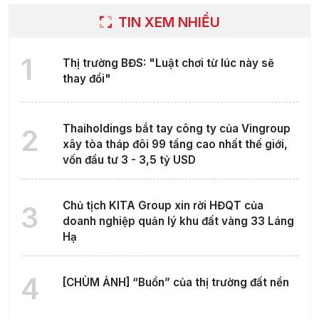
TIN XEM NHIỀU
1
Thị trường BĐS: "Luật chơi từ lúc này sẽ
thay đổi"
Thaiholdings bắt tay công ty của Vingroup
2
xây tòa tháp đôi 99 tầng cao nhất thế giới,
vốn đầu tư 3 - 3,5 tỷ USD
Chủ tịch KITA Group xin rời HĐQT của
3
doanh nghiệp quản lý khu đất vàng 33 Láng
Hạ
4
[CHÙM ẢNH] “Buồn” của thị trường đất nền