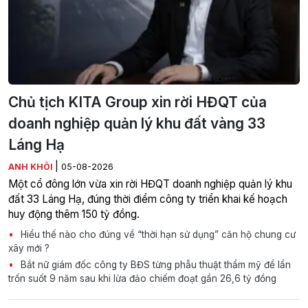
Chủ tịch KITA Group xin rời HĐQT của
doanh nghiệp quản lý khu đất vàng 33
Láng Hạ
|
ANH KHÔI
05-08-2026
Một cổ đông lớn vừa xin rời HĐQT doanh nghiệp quản lý khu
đất 33 Láng Hạ, đúng thời điểm công ty triển khai kế hoạch
huy động thêm 150 tỷ đồng.
Hiểu thế nào cho đúng về “thời hạn sử dụng” căn hộ chung cư
xây mới ?
Bắt nữ giám đốc công ty BĐS từng phẫu thuật thẩm mỹ để lẩn
trốn suốt 9 năm sau khi lừa đảo chiếm đoạt gần 26,6 tỷ đồng