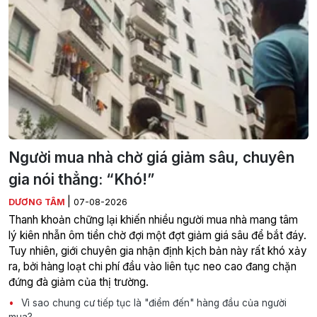
Người mua nhà chờ giá giảm sâu, chuyên
gia nói thẳng: “Khó!”
|
DƯƠNG TÂM
07-08-2026
Thanh khoản chững lại khiến nhiều người mua nhà mang tâm
lý kiên nhẫn ôm tiền chờ đợi một đợt giảm giá sâu để bắt đáy.
Tuy nhiên, giới chuyên gia nhận định kịch bản này rất khó xảy
ra, bởi hàng loạt chi phí đầu vào liên tục neo cao đang chặn
đứng đà giảm của thị trường.
Vì sao chung cư tiếp tục là "điểm đến" hàng đầu của người
mua?