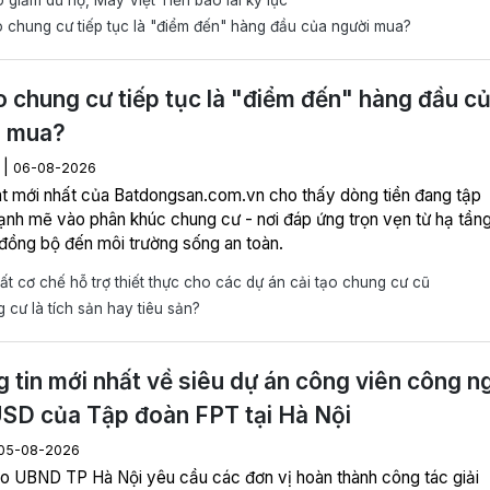
 chung cư tiếp tục là "điểm đến" hàng đầu của người mua?
o chung cư tiếp tục là "điểm đến" hàng đầu c
i mua?
|
N
06-08-2026
t mới nhất của Batdongsan.com.vn cho thấy dòng tiền đang tập
ạnh mẽ vào phân khúc chung cư - nơi đáp ứng trọn vẹn từ hạ tầng
h đồng bộ đến môi trường sống an toàn.
t cơ chế hỗ trợ thiết thực cho các dự án cải tạo chung cư cũ
cư là tích sản hay tiêu sản?
 tin mới nhất về siêu dự án công viên công n
USD của Tập đoàn FPT tại Hà Nội
05-08-2026
o UBND TP Hà Nội yêu cầu các đơn vị hoàn thành công tác giải