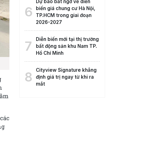
Dự báo bất ngờ về diễn
6
biến giá chung cư Hà Nội,
TP.HCM trong giai đoạn
2026-2027
Diễn biến mới tại thị trường
7
bất động sản khu Nam TP.
Hồ Chí Minh
Cityview Signature khẳng
8
định giá trị ngay từ khi ra
g
mắt
h
nằm
 các
ng