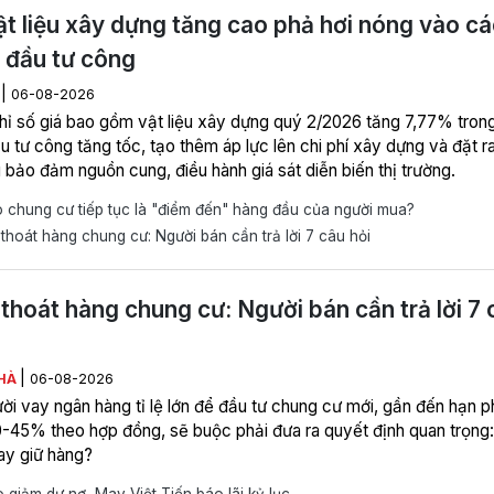
ật liệu xây dựng tăng cao phả hơi nóng vào cá
 đầu tư công
|
M
06-08-2026
ỉ số giá bao gồm vật liệu xây dựng quý 2/2026 tăng 7,77% trong
 tư công tăng tốc, tạo thêm áp lực lên chi phí xây dựng và đặt r
 bảo đảm nguồn cung, điều hành giá sát diễn biến thị trường.
 chung cư tiếp tục là "điểm đến" hàng đầu của người mua?
hoát hàng chung cư: Người bán cần trả lời 7 câu hỏi
thoát hàng chung cư: Người bán cần trả lời 7 
|
HÀ
06-08-2026
ời vay ngân hàng tỉ lệ lớn để đầu tư chung cư mới, gần đến hạn p
-45% theo hợp đồng, sẽ buộc phải đưa ra quyết định quan trọng:
ay giữ hàng?
 giảm dư nợ, May Việt Tiến báo lãi kỷ lục