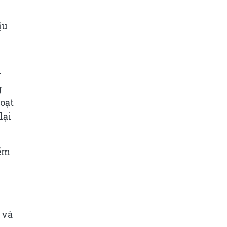
ịu
g
g
oạt
lại
iểm
 và