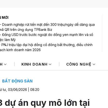
N MỚI
-
Doanh nghiệp rút tiền mặt đến 300 triệu/ngày dễ dàng qua
mã QR trên ứng dụng TPBank Biz
-
Đồng USD trước bước ngoặt do đồng yen mạnh lên và số
việc làm Mỹ
-
PNJ triệu tập đại hội đồng cổ đông bất thường, điều chỉnh
ạch kinh doanh năm 2026
-
Thống đốc Fed khuyến nghị tăng lãi suất nếu lạm phát
 sớm hạ nhiệt
NH
KINH DOANH
CÔNG NGHỆ
Sản lượng vàng Trung Quốc giảm trong nửa đầu năm 2026
Cổ phiếu DMX chính thức niêm yết HOSE, vốn hóa đạt hơn
00 tỷ đồng
BẤT ĐỘNG SẢN
ứ tư, 03/06/2026 | 08:20
8 dự án quy mô lớn tại