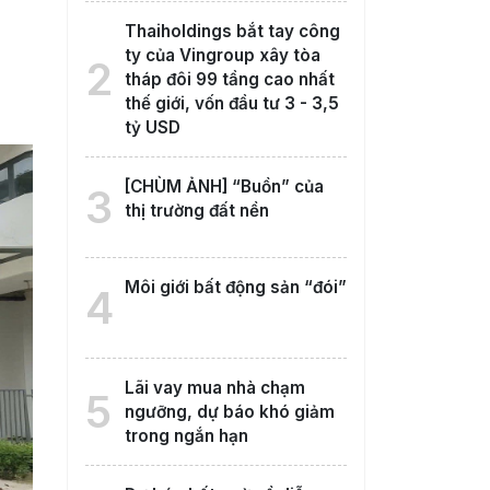
Thaiholdings bắt tay công
ty của Vingroup xây tòa
2
tháp đôi 99 tầng cao nhất
thế giới, vốn đầu tư 3 - 3,5
tỷ USD
[CHÙM ẢNH] “Buồn” của
3
thị trường đất nền
Môi giới bất động sản “đói”
4
Lãi vay mua nhà chạm
5
ngưỡng, dự báo khó giảm
trong ngắn hạn