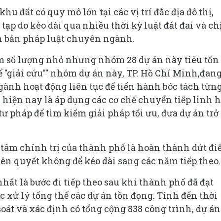
hu đất có quy mô lớn tại các vị trí đắc địa đô thị,
tạp do kéo dài qua nhiều thời kỳ luật đất đai và ch
n bản pháp luật chuyên ngành.
m số lượng nhỏ nhưng nhóm 28 dự án này tiêu tốn
 "giải cứu"" nhóm dự án này, TP. Hồ Chí Minh,đan
ành hoạt động liên tục để tiến hành bóc tách từn
hiện nay là áp dụng các cơ chế chuyển tiếp linh h
ư pháp để tìm kiếm giải pháp tối ưu, đưa dự án trở 
t tâm chính trị của thành phố là hoàn thành dứt đ
ên quyết không để kéo dài sang các năm tiếp theo.
nhất là bước đi tiếp theo sau khi thành phố đã đạt
 xử lý tổng thể các dự án tồn đọng. Tính đến thời
soát và xác định có tổng cộng 838 công trình, dự án