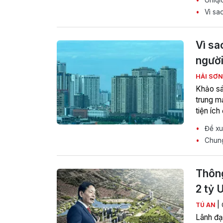
Vì sao
Vì sa
ngườ
HẢI SƠ
Khảo sá
trung m
tiện íc
Đề xuấ
Chung 
Thông
2 tỷ 
|
TÚ AN
Lãnh đạ