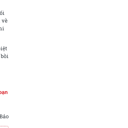
ối
 về
hi
iệt
 bồi
,
đoạn
 Bảo