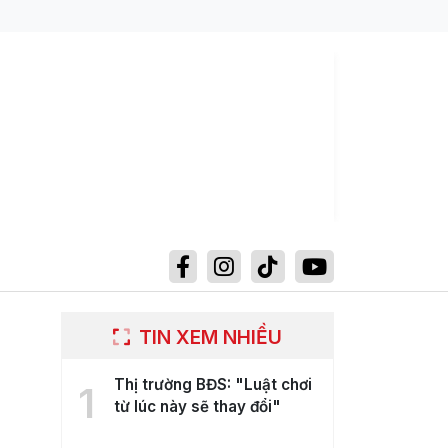
TIN XEM NHIỀU
Thị trường BĐS: "Luật chơi
1
từ lúc này sẽ thay đổi"