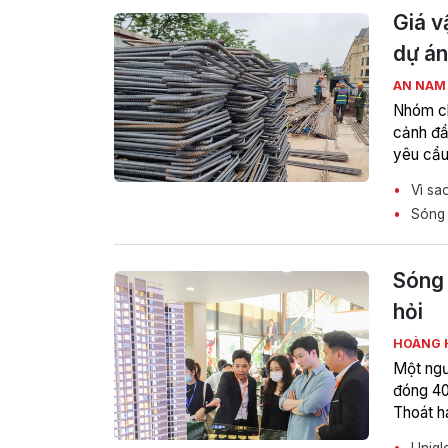
Giá v
dự án
AN NA
Nhóm ch
cảnh đầu
yêu cầu
Vì sao
Sóng t
Sóng 
hỏi
HOÀNG 
Một ngư
đóng 40
Thoát h
Uniqlo