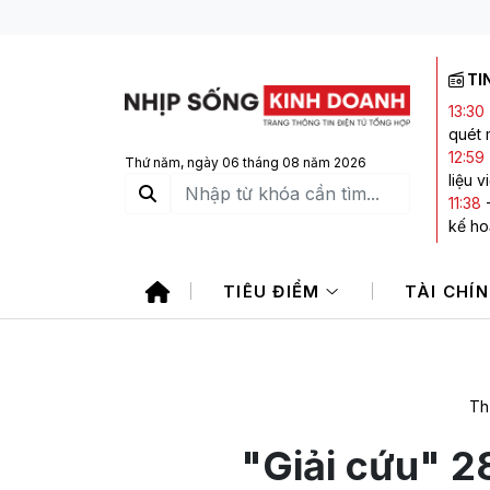
TI
13:30
quét 
12:59
Thứ năm, ngày 06 tháng 08 năm 2026
liệu 
11:38
kế ho
11:29
không
TIÊU ĐIỂM
TÀI CHÍ
11:11
-
11:11
-
101.0
Th
"Giải cứu" 2