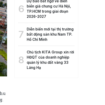
Dự báo bất ngờ về diễn
6
biến giá chung cư Hà Nội,
TP.HCM trong giai đoạn
2026-2027
Diễn biến mới tại thị trường
7
bất động sản khu Nam TP.
Hồ Chí Minh
Chủ tịch KITA Group xin rời
8
HĐQT của doanh nghiệp
quản lý khu đất vàng 33
Láng Hạ
khu
g.