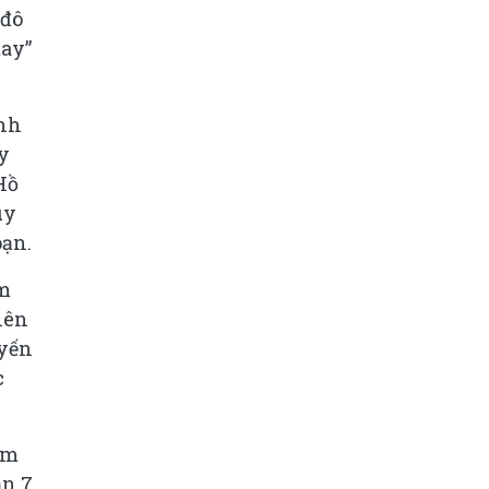
 đô
tay”
nh
y
Hồ
uy
oạn.
âm
iên
uyến
c
âm
ận 7