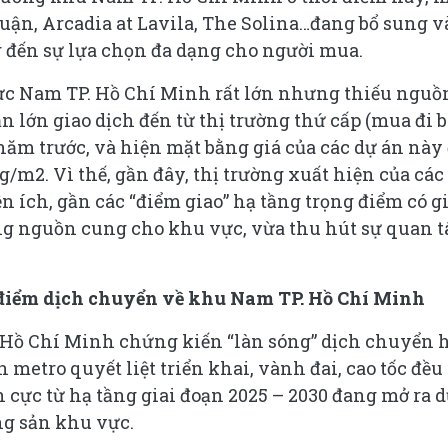
uận, Arcadia at Lavila, The Solina…đang bổ sung v
g đến sự lựa chọn đa dạng cho người mua.
 vực Nam TP. Hồ Chí Minh rất lớn nhưng thiếu nguồ
 lớn giao dịch đến từ thị trường thứ cấp (mua đi 
 năm trước, và hiện mặt bằng giá của các dự án này
g/m2. Vì thế, gần đây, thị trường xuất hiện của các
ện ích, gần các “điểm giao” hạ tầng trọng điểm có g
ung nguồn cung cho khu vực, vừa thu hút sự quan 
 điểm dịch chuyển về khu Nam TP. Hồ Chí Minh
. Hồ Chí Minh chứng kiến “làn sóng” dịch chuyển 
metro quyết liệt triển khai, vành đai, cao tốc đều
cực từ hạ tầng giai đoạn 2025 – 2030 đang mở ra 
ng sản khu vực.