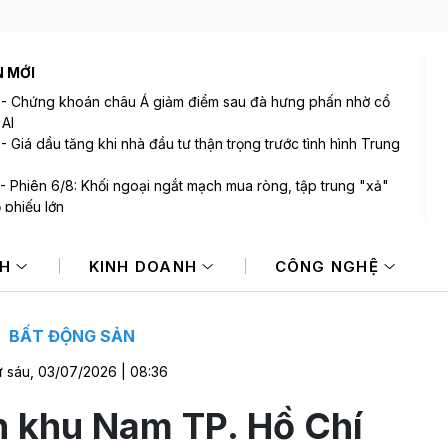
N MỚI
-
Chứng khoán châu Á giảm điểm sau đà hưng phấn nhờ cổ
 AI
-
Giá dầu tăng khi nhà đầu tư thận trọng trước tình hình Trung
-
Phiên 6/8: Khối ngoại ngắt mạch mua ròng, tập trung "xả"
ổ phiếu lớn
-
Làm sao để người mua tránh được rủi ro phát sinh trong
dịch bất động sản?
NH
KINH DOANH
CÔNG NGHỆ
-
VietinBank tiếp tục thoái vốn tại Cảng Sài Gòn sau nhiều lần
hành
-
BIDV sắp tăng vốn điều lệ lên gần 77.800 tỷ đồng
BẤT ĐỘNG SẢN
 sáu, 03/07/2026 | 08:36
n khu Nam TP. Hồ Chí