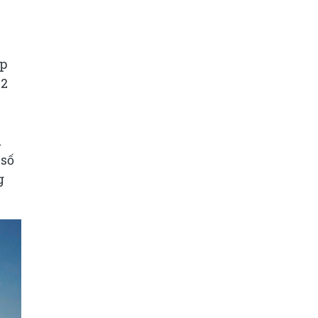
áp
12
m
 số
g