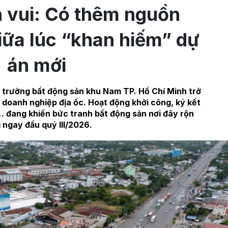
n vui: Có thêm nguồn
iữa lúc “khan hiếm” dự
án mới
ị trường bất động sản khu Nam TP. Hồ Chí Minh trở
ía doanh nghiệp địa ốc. Hoạt động khởi công, ký kết
… đang khiến bức tranh bất động sản nơi đây rộn
 ngay đầu quý III/2026.