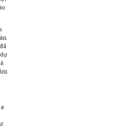
ào
n
bán
 đã
 dự
iá
tâm
hạ
dư