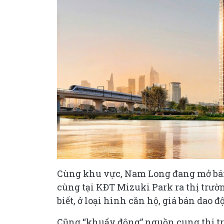
Cùng khu vực, Nam Long đang mở bán
cùng tại KĐT Mizuki Park ra thị trườn
biết, ở loại hình căn hộ, giá bán dao
Cũng “khuấy động” nguồn cung thị t