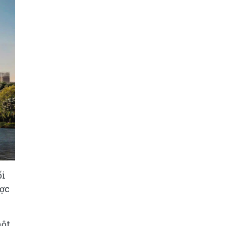
ối
ược
một