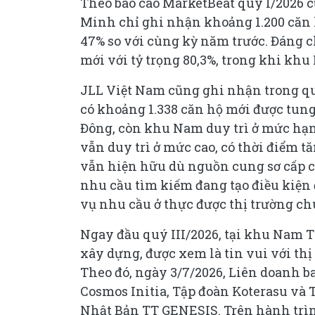
Theo báo cáo MarketBeat quý I/2026 c
Minh chỉ ghi nhận khoảng 1.200 căn 
47% so với cùng kỳ năm trước. Đáng 
mới với tỷ trọng 80,3%, trong khi khu
JLL Việt Nam cũng ghi nhận trong quý
có khoảng 1.338 căn hộ mới được tun
Đông, còn khu Nam duy trì ở mức hạn
vẫn duy trì ở mức cao, có thời điểm 
vẫn hiện hữu dù nguồn cung sơ cấp c
nhu cầu tìm kiếm đang tạo điều kiện 
vụ nhu cầu ở thực được thị trường ch
Ngay đầu quý III/2026, tại khu Nam 
xây dựng, được xem là tin vui với th
Theo đó, ngày 3/7/2026, Liên doanh b
Cosmos Initia, Tập đoàn Koterasu và
Nhật Bản TT GENESIS. Trên hành trìn