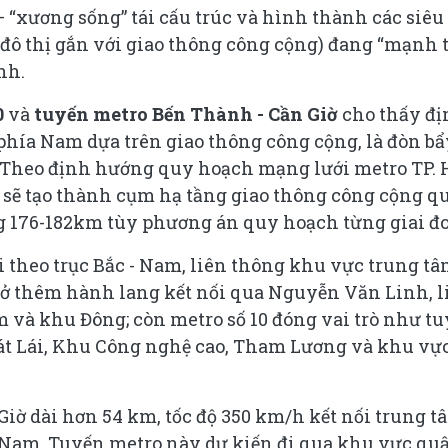
 “xương sống” tái cấu trúc và hình thành các siêu
 đô thị gắn với giao thông công cộng) đang “mạnh 
nh.
0
và
tuyến metro Bến Thành - Cần Giờ
cho thấy đị
phía Nam dựa trên giao thông công cộng, là đòn bẩ
c. Theo định hướng quy hoạch mạng lưới metro TP. 
10 sẽ tạo thành cụm hạ tầng giao thông công cộng q
ng 176-182km tùy phương án quy hoạch từng giai đ
nối theo trục Bắc - Nam, liên thông khu vực trung t
 mở thêm hành lang kết nối qua Nguyễn Văn Linh, l
 và khu Đông; còn metro số 10 đóng vai trò như t
Cát Lái, Khu Công nghệ cao, Tham Lương và khu vự
Giờ dài hơn 54 km, tốc độ 350 km/h kết nối trung t
 Nam. Tuyến metro này dự kiến đi qua khu vực qu