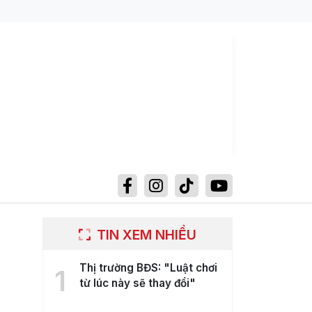
TIN XEM NHIỀU
Thị trường BĐS: "Luật chơi
1
từ lúc này sẽ thay đổi"