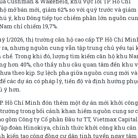
ủa Cushman & Wakefield, khu vực lõi TP. Hồ Chí
hộ mở bán mới, giảm 62% so với quý trước và giảm
chú ý, khu Đông tiếp tục chiếm phần lớn nguồn cu
 Nam chỉ chiếm 19,7%.
 I/2026, thị trường căn hộ cao cấp TP. Hồ Chí Min
g ra, nhưng nguồn cung vẫn tập trung chủ yếu tại
 chế. Trong khi đó, lượng tìm kiếm căn hộ khu N
tăng hơn 40%, cho thấy nhu cầu quan tâm đến khu 
hưa theo kịp. Sự lệch pha giữa nguồn cung mới và
để các dự án có pháp lý, tiến độ và định hướng phụ
ú ý hơn.
TP. Hồ Chí Minh đón thêm một dự án mới khởi công
ị trường trong bối cảnh khan hiếm nguồn cung sơ c
ao gồm Công ty Cổ phần Đầu tư TT, Vietmax Capital
 Tập đoàn Hinokiya, chính thức khởi công khu căn
h kiến tạo cộng đồng cư dân tinh tuyển ngay tâm