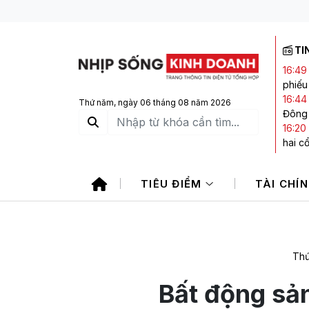
TI
16:49
phiếu
16:44
Thứ năm, ngày 06 tháng 08 năm 2026
Đông
16:20
hai c
15:57
giao 
TIÊU ĐIỂM
TÀI CHÍ
15:17
bất t
15:15
Thứ
Bất động sả