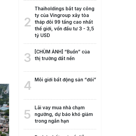
Thaiholdings bắt tay công
ty của Vingroup xây tòa
2
tháp đôi 99 tầng cao nhất
thế giới, vốn đầu tư 3 - 3,5
tỷ USD
[CHÙM ẢNH] “Buồn” của
3
thị trường đất nền
Môi giới bất động sản “đói”
4
Lãi vay mua nhà chạm
5
ngưỡng, dự báo khó giảm
trong ngắn hạn