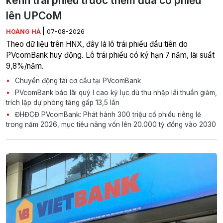
kênh trái phiếu trước thềm đưa cổ phiếu
lên UPCoM
|
HOÀNG HÀ
07-08-2026
Theo dữ liệu trên HNX, đây là lô trái phiếu đầu tiên do
PVcomBank huy động. Lô trái phiếu có ký hạn 7 năm, lãi suất
9,8%/năm.
Chuyển động tái cơ cấu tại PVcomBank
PVcomBank báo lãi quý I cao kỷ lục dù thu nhập lãi thuần giảm,
trích lập dự phòng tăng gấp 13,5 lần
ĐHĐCĐ PVcomBank: Phát hành 300 triệu cổ phiếu riêng lẻ
trong năm 2026, mục tiêu nâng vốn lên 20.000 tỷ đồng vào 2030