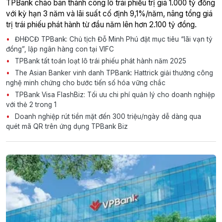
TPBank chào bán thành công lô trái phiếu trị giá 1.000 tỷ đồng
với kỳ hạn 3 năm và lãi suất cố định 9,1%/năm, nâng tổng giá
trị trái phiếu phát hành từ đầu năm lên hơn 2.100 tỷ đồng.
ĐHĐCĐ TPBank: Chủ tịch Đỗ Minh Phú đặt mục tiêu “lãi vạn tỷ
đồng”, lập ngân hàng con tại VIFC
TPBank tất toán loạt lô trái phiếu phát hành năm 2025
The Asian Banker vinh danh TPBank: Hattrick giải thưởng công
nghệ minh chứng cho bước tiến số hóa vững chắc
TPBank Visa FlashBiz: Tối ưu chi phí quản lý cho doanh nghiệp
với thẻ 2 trong 1
Doanh nghiệp rút tiền mặt đến 300 triệu/ngày dễ dàng qua
quét mã QR trên ứng dụng TPBank Biz