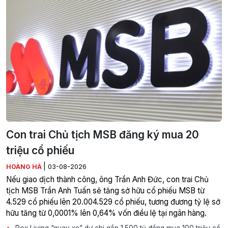
Con trai Chủ tịch MSB đăng ký mua 20
triệu cổ phiếu
|
HOÀNG HÀ
03-08-2026
Nếu giao dịch thành công, ông Trần Anh Đức, con trai Chủ
tịch MSB Trần Anh Tuấn sẽ tăng sở hữu cổ phiếu MSB từ
4.529 cổ phiếu lên 20.004.529 cổ phiếu, tương đương tỷ lệ sở
hữu tăng từ 0,0001% lên 0,64% vốn điều lệ tại ngân hàng.
Rox Living “quay xe” dự chi gần 1.500 tỷ đồng mua 100 triệu cổ