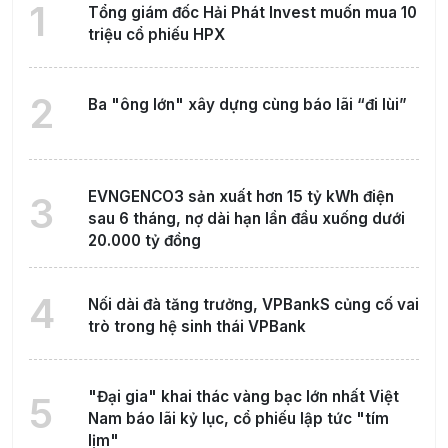
1
Tổng giám đốc Hải Phát Invest muốn mua 10
triệu cổ phiếu HPX
2
Ba "ông lớn" xây dựng cùng báo lãi “đi lùi”
EVNGENCO3 sản xuất hơn 15 tỷ kWh điện
3
sau 6 tháng, nợ dài hạn lần đầu xuống dưới
20.000 tỷ đồng
4
Nối dài đà tăng trưởng, VPBankS củng cố vai
trò trong hệ sinh thái VPBank
"Đại gia" khai thác vàng bạc lớn nhất Việt
5
Nam báo lãi kỷ lục, cổ phiếu lập tức "tím
lịm"