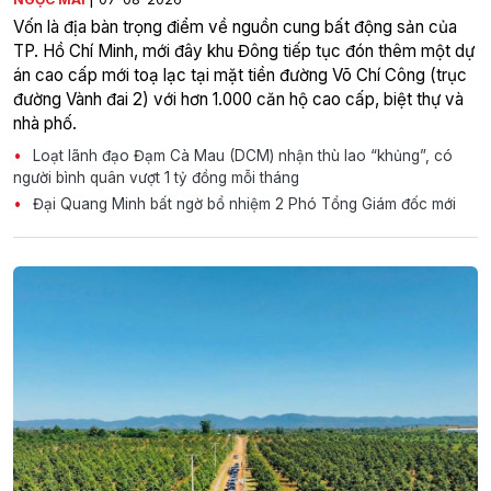
Vốn là địa bàn trọng điểm về nguồn cung bất động sản của
TP. Hồ Chí Minh, mới đây khu Đông tiếp tục đón thêm một dự
án cao cấp mới toạ lạc tại mặt tiền đường Võ Chí Công (trục
đường Vành đai 2) với hơn 1.000 căn hộ cao cấp, biệt thự và
nhà phố.
Loạt lãnh đạo Đạm Cà Mau (DCM) nhận thù lao “khủng”, có
người bình quân vượt 1 tỷ đồng mỗi tháng
Đại Quang Minh bất ngờ bổ nhiệm 2 Phó Tổng Giám đốc mới