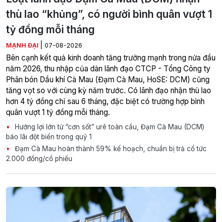
thù lao “khủng”, có người bình quân vượt 1
tỷ đồng mỗi tháng
|
MẠNH ĐẠI
07-08-2026
Bên cạnh kết quả kinh doanh tăng trưởng mạnh trong nửa đầu
năm 2026, thu nhập của dàn lãnh đạo CTCP - Tổng Công ty
Phân bón Dầu khí Cà Mau (Đạm Cà Mau, HoSE: DCM) cũng
tăng vọt so với cùng kỳ năm trước. Có lãnh đạo nhận thù lao
hơn 4 tỷ đồng chỉ sau 6 tháng, đặc biệt có trường hợp bình
quân vượt 1 tỷ đồng mỗi tháng.
Hưởng lợi lớn từ “cơn sốt” urê toàn cầu, Đạm Cà Mau (DCM)
báo lãi đột biến trong quý 1
Đạm Cà Mau hoàn thành 59% kế hoạch, chuẩn bị trả cổ tức
2.000 đồng/cổ phiếu