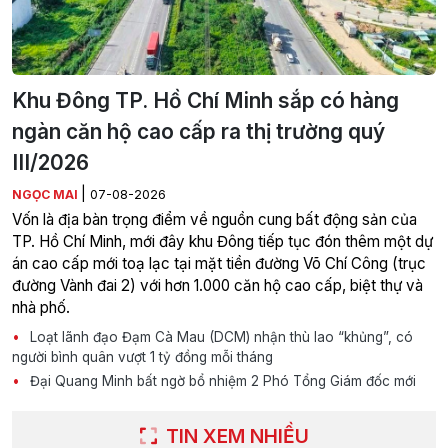
Khu Đông TP. Hồ Chí Minh sắp có hàng
ngàn căn hộ cao cấp ra thị trường quý
III/2026
|
NGỌC MAI
07-08-2026
Vốn là địa bàn trọng điểm về nguồn cung bất động sản của
TP. Hồ Chí Minh, mới đây khu Đông tiếp tục đón thêm một dự
án cao cấp mới toạ lạc tại mặt tiền đường Võ Chí Công (trục
đường Vành đai 2) với hơn 1.000 căn hộ cao cấp, biệt thự và
nhà phố.
Loạt lãnh đạo Đạm Cà Mau (DCM) nhận thù lao “khủng”, có
người bình quân vượt 1 tỷ đồng mỗi tháng
Đại Quang Minh bất ngờ bổ nhiệm 2 Phó Tổng Giám đốc mới
TIN XEM NHIỀU