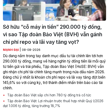
Sở hữu “cỗ máy in tiền” 290.000 tỷ đồng,
vì sao Tập đoàn Bảo Việt (BVH) vẫn gánh
chi phí repo và lãi vay tăng vọt?
|
MẠNH ĐẠI
08-08-2026
Dù đang nắm trong tay danh mục đầu tư tài chính lên tới hơn
290.000 tỷ đồng, mang về hàng nghìn tỷ đồng tiền lãi mỗi quý
từ tiền gửi và trái phiếu, Tập đoàn Bảo Việt (HoSE: BVH) vẫn
ghi nhận chi phí tài chính tăng mạnh trong nửa đầu năm 2026.
Đáng chú ý nhất là khoản chi phí repo và lãi vay tăng đột biến
145,6% so với cùng kỳ, trở thành điểm nhấn trên báo cáo tài
chính.
Tập đoàn Bảo Việt sắp chi hơn 780 tỷ đồng trả cổ tức
Tập đoàn Bảo Việt: Lợi nhuận trước thuế hợp nhất Quý I/2026
đạt 1.006 tỷ đồng, tăng trưởng 18,7%