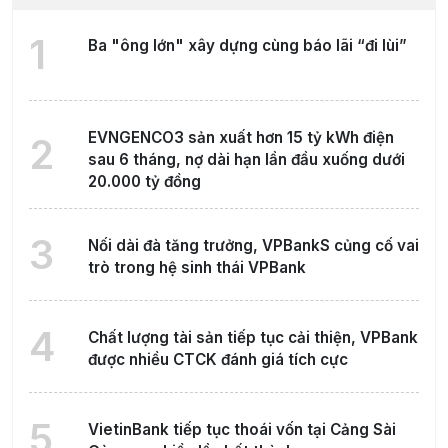
1
Ba "ông lớn" xây dựng cùng báo lãi “đi lùi”
EVNGENCO3 sản xuất hơn 15 tỷ kWh điện
2
sau 6 tháng, nợ dài hạn lần đầu xuống dưới
20.000 tỷ đồng
3
Nối dài đà tăng trưởng, VPBankS củng cố vai
trò trong hệ sinh thái VPBank
4
Chất lượng tài sản tiếp tục cải thiện, VPBank
được nhiều CTCK đánh giá tích cực
5
VietinBank tiếp tục thoái vốn tại Cảng Sài