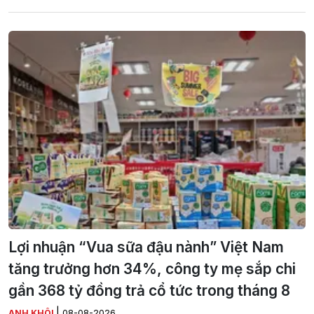
Lợi nhuận “Vua sữa đậu nành” Việt Nam
tăng trưởng hơn 34%, công ty mẹ sắp chi
gần 368 tỷ đồng trả cổ tức trong tháng 8
|
ANH KHÔI
08-08-2026