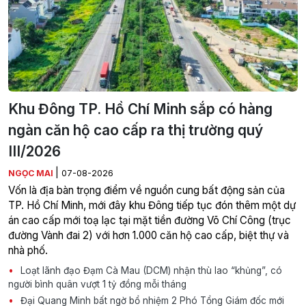
Khu Đông TP. Hồ Chí Minh sắp có hàng
ngàn căn hộ cao cấp ra thị trường quý
III/2026
|
NGỌC MAI
07-08-2026
Vốn là địa bàn trọng điểm về nguồn cung bất động sản của
TP. Hồ Chí Minh, mới đây khu Đông tiếp tục đón thêm một dự
án cao cấp mới toạ lạc tại mặt tiền đường Võ Chí Công (trục
đường Vành đai 2) với hơn 1.000 căn hộ cao cấp, biệt thự và
nhà phố.
Loạt lãnh đạo Đạm Cà Mau (DCM) nhận thù lao “khủng”, có
người bình quân vượt 1 tỷ đồng mỗi tháng
Đại Quang Minh bất ngờ bổ nhiệm 2 Phó Tổng Giám đốc mới