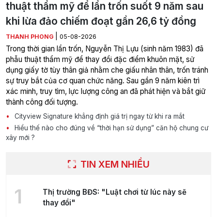
thuật thẩm mỹ để lẩn trốn suốt 9 năm sau
khi lừa đảo chiếm đoạt gần 26,6 tỷ đồng
|
THANH PHONG
05-08-2026
Trong thời gian lẩn trốn, Nguyễn Thị Lựu (sinh năm 1983) đã
phẫu thuật thẩm mỹ để thay đổi đặc điểm khuôn mặt, sử
dụng giấy tờ tùy thân giả nhằm che giấu nhân thân, trốn tránh
sự truy bắt của cơ quan chức năng. Sau gần 9 năm kiên trì
xác minh, truy tìm, lực lượng công an đã phát hiện và bắt giữ
thành công đối tượng.
Cityview Signature khẳng định giá trị ngay từ khi ra mắt
Hiểu thế nào cho đúng về “thời hạn sử dụng” căn hộ chung cư
xây mới ?
TIN XEM NHIỀU
1
Thị trường BĐS: "Luật chơi từ lúc này sẽ
thay đổi"