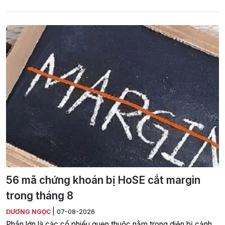
56 mã chứng khoán bị HoSE cắt margin
trong tháng 8
|
DƯƠNG NGỌC
07-08-2026
Phần lớn là các cổ phiếu quen thuộc nằm trong diện bị cảnh