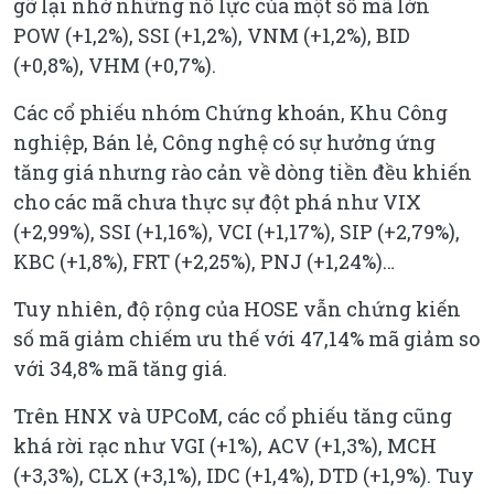
gỡ lại nhờ những nỗ lực của một số mã lớn
POW (+1,2%), SSI (+1,2%), VNM (+1,2%), BID
(+0,8%), VHM (+0,7%).
Các cổ phiếu nhóm Chứng khoán, Khu Công
nghiệp, Bán lẻ, Công nghệ có sự hưởng ứng
tăng giá nhưng rào cản về dòng tiền đều khiến
cho các mã chưa thực sự đột phá như VIX
(+2,99%), SSI (+1,16%), VCI (+1,17%), SIP (+2,79%),
KBC (+1,8%), FRT (+2,25%), PNJ (+1,24%)…
Tuy nhiên, độ rộng của HOSE vẫn chứng kiến
số mã giảm chiếm ưu thế với 47,14% mã giảm so
với 34,8% mã tăng giá.
Trên HNX và UPCoM, các cổ phiếu tăng cũng
khá rời rạc như VGI (+1%), ACV (+1,3%), MCH
(+3,3%), CLX (+3,1%), IDC (+1,4%), DTD (+1,9%). Tuy