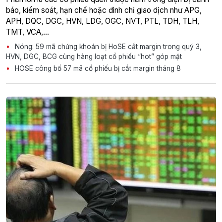
báo, kiểm soát, hạn chế hoặc đình chỉ giao dịch như APG,
APH, DQC, DGC, HVN, LDG, OGC, NVT, PTL, TDH, TLH,
TMT, VCA,…
Nóng: 59 mã chứng khoán bị HoSE cắt margin trong quý 3,
HVN, DGC, BCG cùng hàng loạt cổ phiếu “hot” góp mặt
HOSE công bố 57 mã cổ phiếu bị cắt margin tháng 8