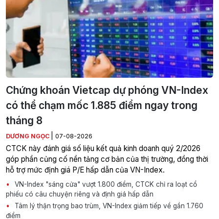
Chứng khoán Vietcap dự phóng VN-Index
có thể chạm mốc 1.885 điểm ngay trong
tháng 8
|
DƯƠNG NGỌC
07-08-2026
CTCK này đánh giá số liệu kết quả kinh doanh quý 2/2026
góp phần củng cố nền tảng cơ bản của thị trường, đồng thời
hỗ trợ mức định giá P/E hấp dẫn của VN-Index.
VN-Index "sáng cửa" vượt 1.800 điểm, CTCK chỉ ra loạt cổ
phiếu có câu chuyện riêng và định giá hấp dẫn
Tâm lý thận trọng bao trùm, VN-Index giảm tiếp về gần 1.760
điểm