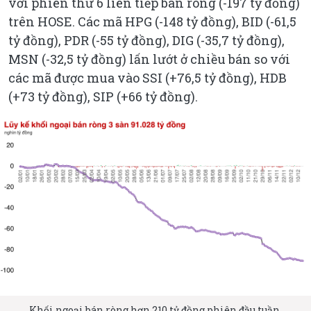
với phiên thứ 6 liên tiếp bán ròng (-197 tỷ đồng)
trên HOSE. Các mã HPG (-148 tỷ đồng), BID (-61,5
tỷ đồng), PDR (-55 tỷ đồng), DIG (-35,7 tỷ đồng),
MSN (-32,5 tỷ đồng) lấn lướt ở chiều bán so với
các mã được mua vào SSI (+76,5 tỷ đồng), HDB
(+73 tỷ đồng), SIP (+66 tỷ đồng).
Khối ngoại bán ròng hơn 210 tỷ đồng phiên đầu tuần.