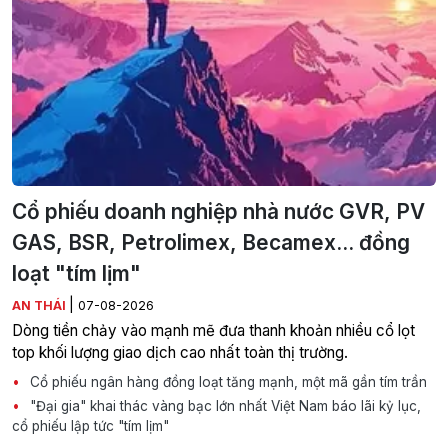
Cổ phiếu doanh nghiệp nhà nước GVR, PV
GAS, BSR, Petrolimex, Becamex... đồng
loạt "tím lịm"
|
AN THÁI
07-08-2026
Dòng tiền chảy vào mạnh mẽ đưa thanh khoản nhiều cổ lọt
top khối lượng giao dịch cao nhất toàn thị trường.
Cổ phiếu ngân hàng đồng loạt tăng mạnh, một mã gần tím trần
"Đại gia" khai thác vàng bạc lớn nhất Việt Nam báo lãi kỷ lục,
cổ phiếu lập tức "tím lịm"