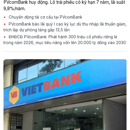
PVcomBank huy động. Lô trái phiếu có ký hạn 7 năm, lãi suất
9,8%/năm.
Chuyển động tái cơ cấu tại PVcomBank
PVcomBank báo lãi quý I cao kỷ lục dù thu nhập lãi thuần giảm,
trích lập dự phòng tăng gấp 13,5 lần
ĐHĐCĐ PVcomBank: Phát hành 300 triệu cổ phiếu riêng lẻ
trong năm 2026, mục tiêu nâng vốn lên 20.000 tỷ đồng vào 2030