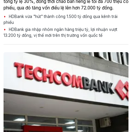
tổng tỷ lệ 30%, đồng thời chào bán riêng lẻ tối đa 700 triệu cổ
phiếu, qua đó tăng vốn điều lệ lên hơn 72.000 tỷ đồng.
HDBank vừa "hút" thành công 1.500 tỷ đồng qua kênh trái
phiếu
HDBank gia nhập nhóm ngân hàng triệu tỷ, lợi nhuận vượt
13.200 tỷ đồng, vị thế mới trên thị trường vốn quốc tế