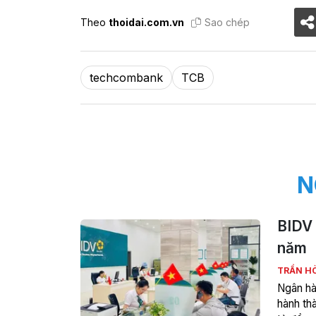
Theo
thoidai.com.vn
Sao chép
techcombank
TCB
N
BIDV 
năm
TRẦN H
Ngân hà
hành thà