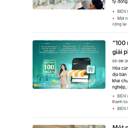
tỷ đồng
BIDV l
Một ng
cộng lại
“100 
giải 
05-08-2
Hòa cùn
địa bàn
khai ch
nghiệp,
BIDV r
thanh to
BIDV l
Một n