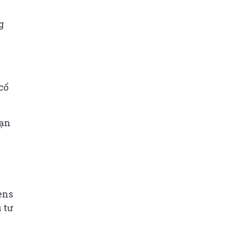
g
cổ
hạn
ens
 tư