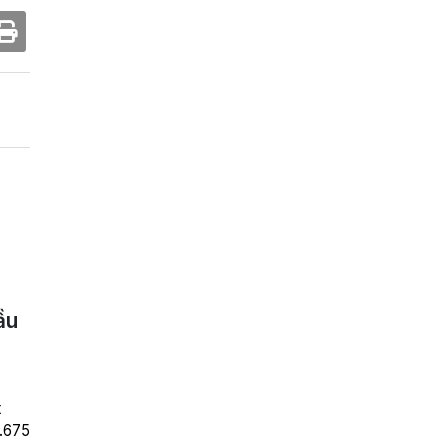
ầu
t
6.675