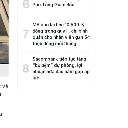
6
Phó Tổng Giám đốc
MB báo lãi hơn 10.500 tỷ
7
đồng trong quý II, chi bình
quân cho nhân viên gần 54
triệu đồng mỗi tháng
Sacombank tiếp tục tăng
8
“bộ đệm” dự phòng, lợi
nhuận nửa đầu năm gặp áp
lực
 về
a
ến