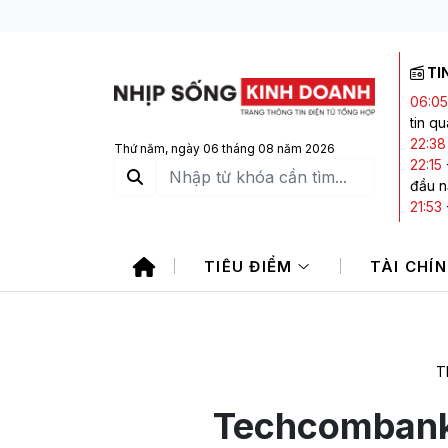
TI
06:05
tin q
22:38
Thứ năm, ngày 06 tháng 08 năm 2026
22:15
đầu 
21:53
AI
21:11
TIÊU ĐIỂM
TÀI CHÍ
20:20
2026
T
Techcombank 