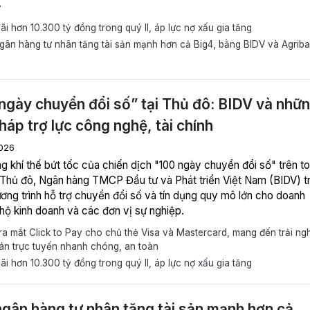
.
ãi hơn 10.300 tỷ đồng trong quý II, áp lực nợ xấu gia tăng
ân hàng tư nhân tăng tài sản mạnh hơn cả Big4, bằng BIDV và Agrib
ngày chuyển đổi số” tại Thủ đô: BIDV và nhữ
pháp trợ lực công nghệ, tài chính
026
g khí thế bứt tốc của chiến dịch "100 ngày chuyển đổi số" trên t
 Thủ đô, Ngân hàng TMCP Đầu tư và Phát triển Việt Nam (BIDV) tr
ương trình hỗ trợ chuyển đổi số và tín dụng quy mô lớn cho doanh
 hộ kinh doanh và các đơn vị sự nghiệp.
a mắt Click to Pay cho chủ thẻ Visa và Mastercard, mang đến trải ng
án trực tuyến nhanh chóng, an toàn
ãi hơn 10.300 tỷ đồng trong quý II, áp lực nợ xấu gia tăng
gân hàng tư nhân tăng tài sản mạnh hơn cả