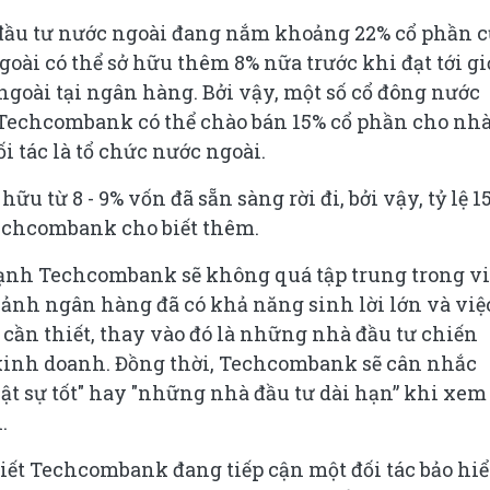
 đầu tư nước ngoài đang nắm khoảng 22% cổ phần 
ài có thể sở hữu thêm 8% nữa trước khi đạt tới gi
ngoài tại ngân hàng. Bởi vậy, một số cổ đông nước
ể Techcombank có thể chào bán 15% cổ phần cho nh
i tác là tổ chức nước ngoài.
u từ 8 - 9% vốn đã sẵn sàng rời đi, bởi vậy, tỷ lệ 1
Techcombank cho biết thêm.
ạnh Techcombank sẽ không quá tập trung trong vi
cảnh ngân hàng đã có khả năng sinh lời lớn và việ
cần thiết, thay vào đó là những nhà đầu tư chiến
 kinh doanh. Đồng thời, Techcombank sẽ cân nhắc
ật sự tốt" hay "những nhà đầu tư dài hạn” khi xem
.
biết Techcombank đang tiếp cận một đối tác bảo hi