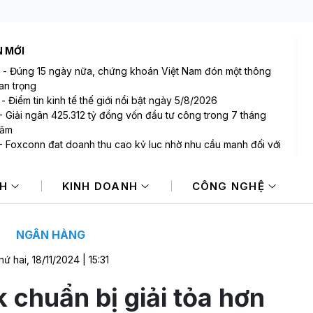
N MỚI
-
Đúng 15 ngày nữa, chứng khoán Việt Nam đón một thông
uan trọng
-
Điểm tin kinh tế thế giới nổi bật ngày 5/8/2026
-
Giải ngân 425.312 tỷ đồng vốn đầu tư công trong 7 tháng
năm
-
Foxconn đạt doanh thu cao kỷ lục nhờ nhu cầu mạnh đối với
-
Uniqlo giảm dư nợ, May Việt Tiến báo lãi kỷ lục
NH
KINH DOANH
CÔNG NGHỆ
-
Xuất khẩu gạo Thái Lan giảm gần 19% trong nửa đầu năm
NGÂN HÀNG
hứ hai, 18/11/2024 | 15:31
chuẩn bị giải tỏa hơn