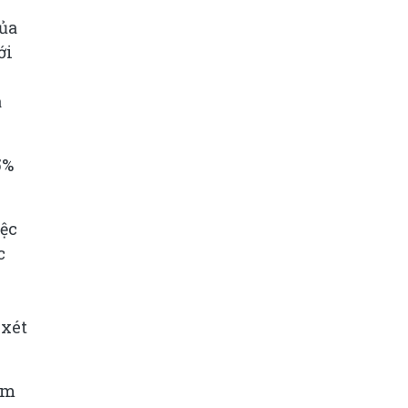
của
ới
à
5%
ệc
c
 xét
ểm