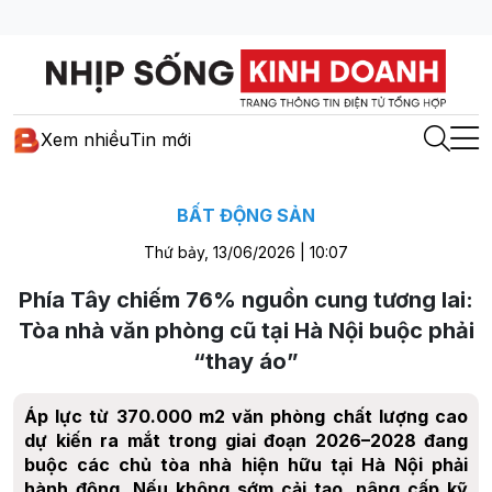
Xem nhiều
Tin mới
BẤT ĐỘNG SẢN
Thứ bảy, 13/06/2026 | 10:07
Phía Tây chiếm 76% nguồn cung tương lai:
Tòa nhà văn phòng cũ tại Hà Nội buộc phải
“thay áo”
Áp lực từ 370.000 m2 văn phòng chất lượng cao
dự kiến ra mắt trong giai đoạn 2026–2028 đang
buộc các chủ tòa nhà hiện hữu tại Hà Nội phải
hành động. Nếu không sớm cải tạo, nâng cấp kỹ