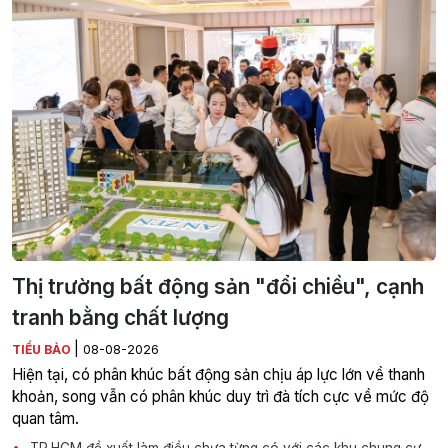
Thị trường bất động sản "đổi chiều", cạnh
tranh bằng chất lượng
|
TIỂU BẢO
08-08-2026
Hiện tại, có phân khúc bất động sản chịu áp lực lớn về thanh
khoản, song vẫn có phân khúc duy trì đà tích cực về mức độ
quan tâm.
TP.HCM đề xuất làm điều chưa từng có với các khu chung cư