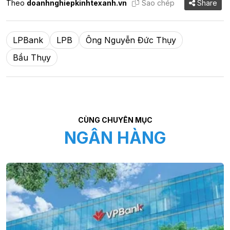
Theo
doanhnghiepkinhtexanh.vn
Sao chép
Share
LPBank
LPB
Ông Nguyễn Đức Thụy
Bầu Thụy
CÙNG CHUYÊN MỤC
NGÂN HÀNG