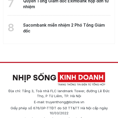
7
Quyền Tổng Giám đốc Eximbank nộp đơn từ
nhiệm
8
Sacombank miễn nhiệm 2 Phó Tổng Giám
đốc
Địa chỉ: Tầng 3, Toà nhà FLC landmark Tower, đường Lê Đức
Thọ, P Từ Liêm, TP. Hà Nội
E-mail:
truyenthong@bizlive.vn
Giấy phép số 676/GP-TTĐT do Sở TT&TT Hà Nội cấp ngày
10/03/2022