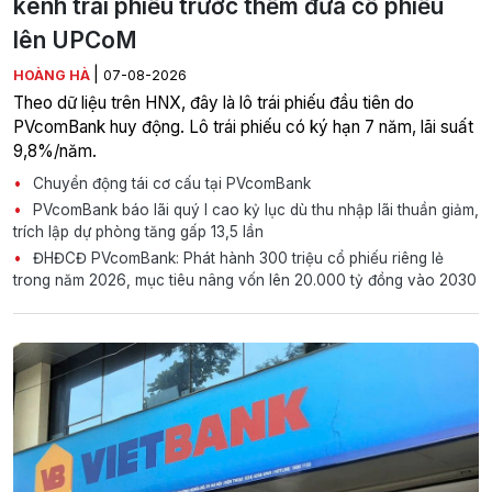
kênh trái phiếu trước thềm đưa cổ phiếu
lên UPCoM
|
HOÀNG HÀ
07-08-2026
Theo dữ liệu trên HNX, đây là lô trái phiếu đầu tiên do
PVcomBank huy động. Lô trái phiếu có ký hạn 7 năm, lãi suất
9,8%/năm.
Chuyển động tái cơ cấu tại PVcomBank
PVcomBank báo lãi quý I cao kỷ lục dù thu nhập lãi thuần giảm,
trích lập dự phòng tăng gấp 13,5 lần
ĐHĐCĐ PVcomBank: Phát hành 300 triệu cổ phiếu riêng lẻ
trong năm 2026, mục tiêu nâng vốn lên 20.000 tỷ đồng vào 2030