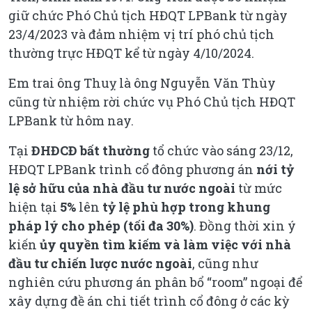
giữ chức Phó Chủ tịch HĐQT LPBank từ ngày
23/4/2023 và đảm nhiệm vị trí phó chủ tịch
thường trực HĐQT kể từ ngày 4/10/2024.
Em trai ông Thuỵ là ông Nguyễn Văn Thùy
cũng từ nhiệm rời chức vụ Phó Chủ tịch HĐQT
LPBank từ hôm nay.
Tại
ĐHĐCĐ bất thường
tổ chức vào sáng 23/12,
HĐQT LPBank trình cổ đông phương án
nới tỷ
lệ sở hữu của nhà đầu tư nước ngoài
từ mức
hiện tại
5%
lên
tỷ lệ phù hợp trong khung
pháp lý cho phép (tối đa 30%)
. Đồng thời xin ý
kiến
ủy quyền tìm kiếm và làm việc với nhà
đầu tư chiến lược nước ngoài
, cũng như
nghiên cứu phương án phân bổ “room” ngoại để
xây dựng đề án chi tiết trình cổ đông ở các kỳ