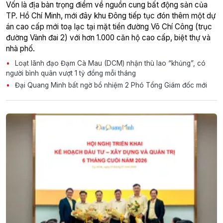
Vốn là địa bàn trọng điểm về nguồn cung bất động sản của
TP. Hồ Chí Minh, mới đây khu Đông tiếp tục đón thêm một dự
án cao cấp mới toạ lạc tại mặt tiền đường Võ Chí Công (trục
đường Vành đai 2) với hơn 1.000 căn hộ cao cấp, biệt thự và
nhà phố.
Loạt lãnh đạo Đạm Cà Mau (DCM) nhận thù lao “khủng”, có
người bình quân vượt 1 tỷ đồng mỗi tháng
Đại Quang Minh bất ngờ bổ nhiệm 2 Phó Tổng Giám đốc mới