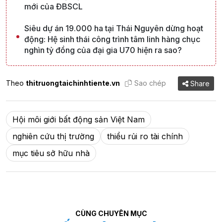
mới của ĐBSCL
Siêu dự án 19.000 ha tại Thái Nguyên dừng hoạt
động: Hệ sinh thái công trình tâm linh hàng chục
nghìn tỷ đồng của đại gia U70 hiện ra sao?
Theo
thitruongtaichinhtiente.vn
Sao chép
Share
Hội môi giới bất động sản Việt Nam
nghiên cứu thị trường
thiểu rủi ro tài chính
mục tiêu sở hữu nhà
CÙNG CHUYÊN MỤC