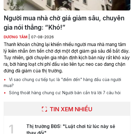
Người mua nhà chờ giá giảm sâu, chuyên
gia nói thẳng: “Khó!”
|
DƯƠNG TÂM
07-08-2026
Thanh khoản chững lại khiến nhiều người mua nhà mang tâm
lý kiên nhẫn ôm tiền chờ đợi một đợt giảm giá sâu để bắt đáy.
Tuy nhiên, giới chuyên gia nhận định kịch bản này rất khó xảy
ra, bởi hàng loạt chi phí đầu vào liên tục neo cao đang chặn
đứng đà giảm của thị trường.
Vì sao chung cư tiếp tục là "điểm đến" hàng đầu của người
mua?
Sóng thoát hàng chung cư: Người bán cần trả lời 7 câu hỏi
TIN XEM NHIỀU
1
Thị trường BĐS: "Luật chơi từ lúc này sẽ
thay đổi"