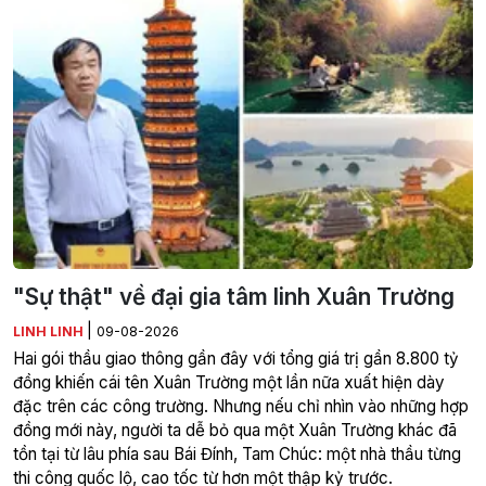
"Sự thật" về đại gia tâm linh Xuân Trường
|
LINH LINH
09-08-2026
Hai gói thầu giao thông gần đây với tổng giá trị gần 8.800 tỷ
đồng khiến cái tên Xuân Trường một lần nữa xuất hiện dày
đặc trên các công trường. Nhưng nếu chỉ nhìn vào những hợp
đồng mới này, người ta dễ bỏ qua một Xuân Trường khác đã
tồn tại từ lâu phía sau Bái Đính, Tam Chúc: một nhà thầu từng
thi công quốc lộ, cao tốc từ hơn một thập kỷ trước.