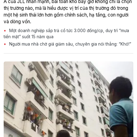
Á của JLL nhấn mạnh, bài toán khó bây giờ không chỉ là chọn
thị trường nào, mà là hiểu được vị trí của thị trường đó trong
một hệ sinh thái lớn hơn gồm chính sách, hạ tầng, con người
và dòng vốn.
Một doanh nghiệp sắp trả cổ tức 3.000 đồng/cp, duy trì “mưa
tiền mặt” suốt 15 năm qua
Người mua nhà chờ giá giảm sâu, chuyên gia nói thẳng: “Khó!”