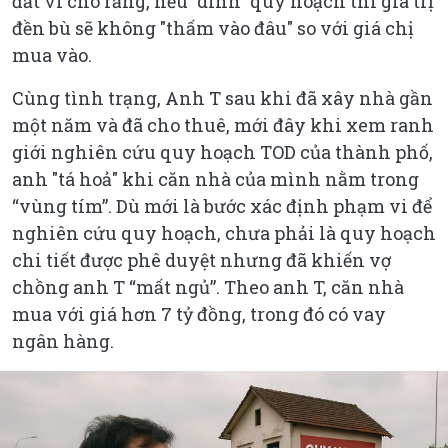
đất vì cho rằng, nếu "dính" quy hoạch thì giá trị
đền bù sẽ không "thấm vào đâu" so với giá chị
mua vào.
Cùng tình trạng, Anh T sau khi đã xây nhà gần
một năm và đã cho thuê, mới đây khi xem ranh
giới nghiên cứu quy hoạch TOD của thành phố,
anh "tá hoả" khi căn nhà của mình nằm trong
“vùng tím”. Dù mới là bước xác định phạm vi để
nghiên cứu quy hoạch, chưa phải là quy hoạch
chi tiết được phê duyệt nhưng đã khiến vợ
chồng anh T “mất ngủ”. Theo anh T, căn nhà
mua với giá hơn 7 tỷ đồng, trong đó có vay
ngân hàng.