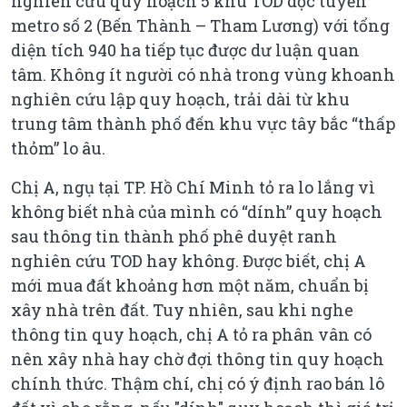
nghiên cứu quy hoạch 5 khu TOD dọc tuyến
metro số 2 (Bến Thành – Tham Lương) với tổng
diện tích 940 ha tiếp tục được dư luận quan
tâm. Không ít người có nhà trong vùng khoanh
nghiên cứu lập quy hoạch, trải dài từ khu
trung tâm thành phố đến khu vực tây bắc “thấp
thỏm” lo âu.
Chị A, ngụ tại TP. Hồ Chí Minh tỏ ra lo lắng vì
không biết nhà của mình có “dính” quy hoạch
sau thông tin thành phố phê duyệt ranh
nghiên cứu TOD hay không. Được biết, chị A
mới mua đất khoảng hơn một năm, chuẩn bị
xây nhà trên đất. Tuy nhiên, sau khi nghe
thông tin quy hoạch, chị A tỏ ra phân vân có
nên xây nhà hay chờ đợi thông tin quy hoạch
chính thức. Thậm chí, chị có ý định rao bán lô