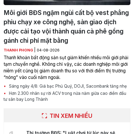
Môi giới BĐS ngậm ngùi cất bộ vest phẳng
phiu chạy xe công nghệ, sàn giao dịch
được cải tạo vội thành quán cà phê gồng
gánh chi phí mặt bằng
|
THANH PHONG
04-08-2026
Thanh khoản bất động sản sụt giảm khiến nhiều môi giới phải
tạm chuyển nghề. Không chỉ vậy, các doanh nghiệp môi giới
niêm yết cũng bị giảm doanh thu so với thời điểm thị trường
“nóng” vào cuối năm ngoái.
Sáng ngày 4/8: Giá bạc Phú Quý, DOJI, Sacombank tăng nhẹ
Hơn 2.300 nhân sự rời ACV trong nửa năm giữa cao điểm đầu
tư sân bay Long Thành
TIN XEM NHIỀU
Thị trường BĐS: "Luật chơi từ lúc này sẽ