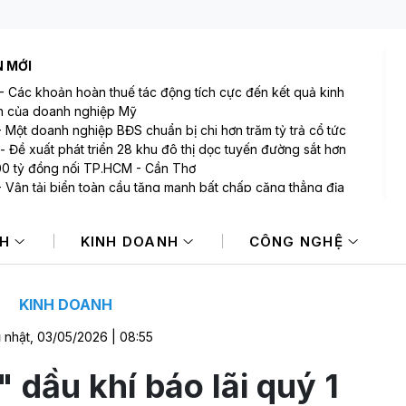
N MỚI
-
Các khoản hoàn thuế tác động tích cực đến kết quả kinh
 của doanh nghiệp Mỹ
-
Một doanh nghiệp BĐS chuẩn bị chi hơn trăm tỷ trả cổ tức
-
Đề xuất phát triển 28 khu đô thị dọc tuyến đường sắt hơn
00 tỷ đồng nối TP.HCM - Cần Thơ
-
Vận tải biển toàn cầu tăng mạnh bất chấp căng thẳng địa
trị
-
Sau Hà Nội và TP.HCM, thị trường bất động sản mới nào sẽ
NH
KINH DOANH
CÔNG NGHỆ
ạnh dòng tiền đổ về?
-
Sự kiện kinh tế thế giới nổi bật tuần qua
KINH DOANH
 nhật, 03/05/2026 | 08:55
 dầu khí báo lãi quý 1