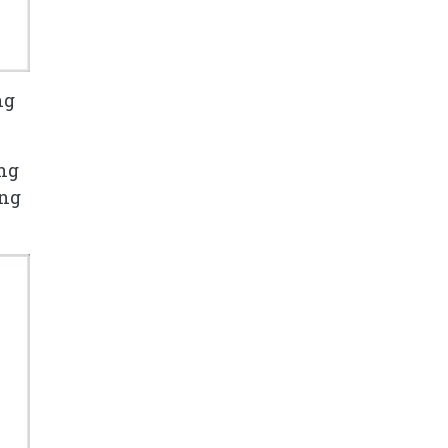
ng
ởng
ồng