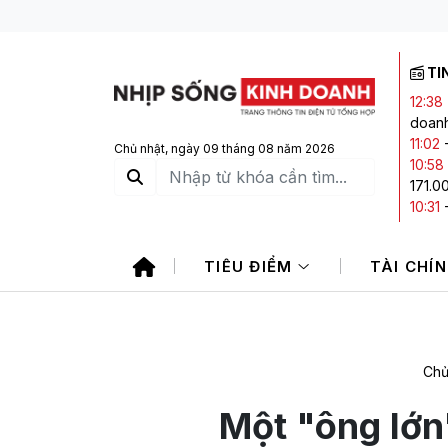
TI
12:38
doanh
11:02
Chủ nhật, ngày 09 tháng 08 năm 2026
10:58
171.0
10:31
chính 
10:10
TIÊU ĐIỂM
TÀI CHÍ
hút m
10:07
Chủ
Một "ông lớn"