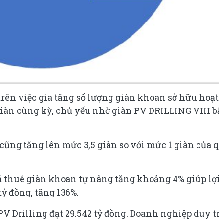
rên việc gia tăng số lượng giàn khoan sở hữu hoạt
 giàn cùng kỳ, chủ yếu nhờ giàn PV DRILLING VIII b
ũng tăng lên mức 3,5 giàn so với mức 1 giàn của 
á thuê giàn khoan tự nâng tăng khoảng 4% giúp lợ
ỷ đồng, tăng 136%.
PV Drilling đạt 29.542 tỷ đồng. Doanh nghiệp duy t