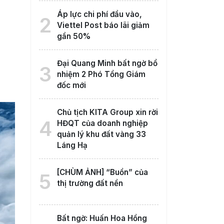
Áp lực chi phí đầu vào,
2
Viettel Post báo lãi giảm
gần 50%
Đại Quang Minh bất ngờ bổ
3
nhiệm 2 Phó Tổng Giám
đốc mới
Chủ tịch KITA Group xin rời
4
HĐQT của doanh nghiệp
quản lý khu đất vàng 33
Láng Hạ
[CHÙM ẢNH] “Buồn” của
5
thị trường đất nền
Bất ngờ: Huấn Hoa Hồng