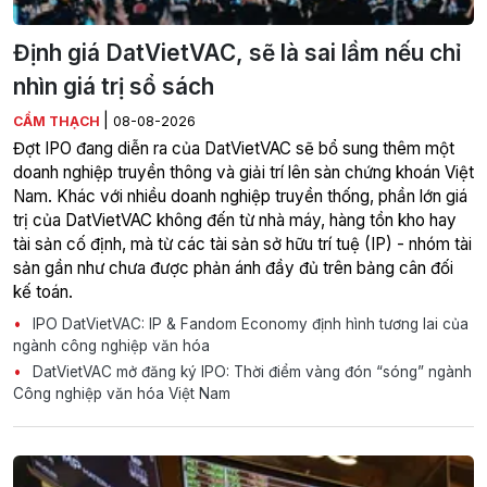
Định giá DatVietVAC, sẽ là sai lầm nếu chỉ
nhìn giá trị sổ sách
|
CẨM THẠCH
08-08-2026
Đợt IPO đang diễn ra của DatVietVAC sẽ bổ sung thêm một
doanh nghiệp truyền thông và giải trí lên sàn chứng khoán Việt
Nam. Khác với nhiều doanh nghiệp truyền thống, phần lớn giá
trị của DatVietVAC không đến từ nhà máy, hàng tồn kho hay
tài sản cố định, mà từ các tài sản sở hữu trí tuệ (IP) - nhóm tài
sản gần như chưa được phản ánh đầy đủ trên bảng cân đối
kế toán.
IPO DatVietVAC: IP & Fandom Economy định hình tương lai của
ngành công nghiệp văn hóa
DatVietVAC mở đăng ký IPO: Thời điểm vàng đón “sóng” ngành
Công nghiệp văn hóa Việt Nam