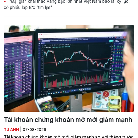
"Đại gia" khai thác vàng bạc lớn nhất Việt Nam báo lãi kỷ lục,
cổ phiếu lập tức "tím lịm"
Tài khoản chứng khoán mở mới giảm mạnh
|
TÚ ANH
07-08-2026
Tài khoản chứng khoán mở mới giảm mạnh so với tháng trước