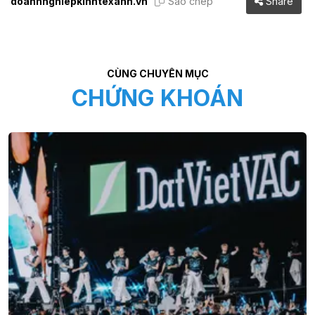
doanhnghiepkinhtexanh.vn
Sao chép
Share
CÙNG CHUYÊN MỤC
CHỨNG KHOÁN