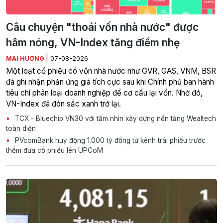
Câu chuyện "thoái vốn nhà nước" được
hâm nóng, VN-Index tăng điểm nhẹ
|
MAI HƯƠNG
07-08-2026
Một loạt cổ phiếu có vốn nhà nước như GVR, GAS, VNM, BSR
đã ghi nhận phản ứng giá tích cực sau khi Chính phủ ban hành
tiêu chí phân loại doanh nghiệp để cơ cấu lại vốn. Nhờ đó,
VN-Index đã đón sắc xanh trở lại.
TCX - Bluechip VN30 với tầm nhìn xây dựng nền tảng Wealtech
toàn diện
PVcomBank huy động 1.000 tỷ đồng từ kênh trái phiếu trước
thềm đưa cổ phiếu lên UPCoM