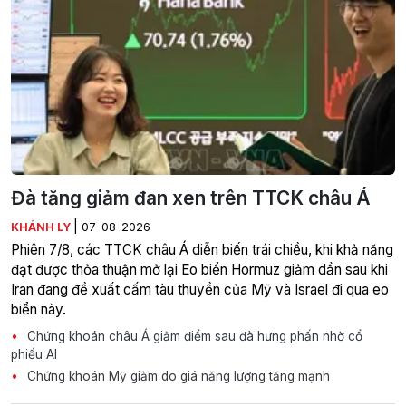
Đà tăng giảm đan xen trên TTCK châu Á
|
KHÁNH LY
07-08-2026
Phiên 7/8, các TTCK châu Á diễn biến trái chiều, khi khả năng
đạt được thỏa thuận mở lại Eo biển Hormuz giảm dần sau khi
Iran đang đề xuất cấm tàu thuyền của Mỹ và Israel đi qua eo
biển này.
Chứng khoán châu Á giảm điểm sau đà hưng phấn nhờ cổ
phiếu AI
Chứng khoán Mỹ giảm do giá năng lượng tăng mạnh