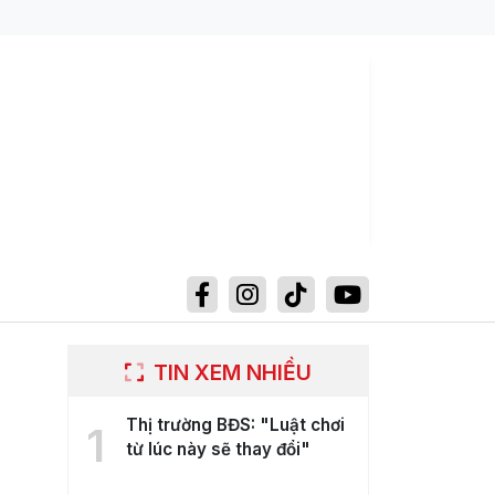
TIN XEM NHIỀU
Thị trường BĐS: "Luật chơi
1
từ lúc này sẽ thay đổi"