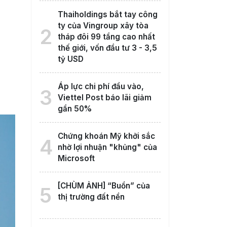
Thaiholdings bắt tay công
ty của Vingroup xây tòa
2
tháp đôi 99 tầng cao nhất
thế giới, vốn đầu tư 3 - 3,5
tỷ USD
Áp lực chi phí đầu vào,
3
Viettel Post báo lãi giảm
gần 50%
Chứng khoán Mỹ khởi sắc
4
nhờ lợi nhuận "khủng" của
Microsoft
[CHÙM ẢNH] “Buồn” của
5
thị trường đất nền