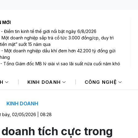
N MỚI
-
Điểm tin kinh tế thế giới nổi bật ngày 6/8/2026
-
Một doanh nghiệp sắp trả cổ tức 3.000 đồng/cp, duy trì
tiền mặt” suốt 15 năm qua
-
Một doanh nghiệp dầu khí đem hơn 42.200 tỷ đồng gửi
 hàng
-
Tổng Giám đốc MB lý giải vì sao lãi suất nửa cuối năm khó
 NIM sẽ còn thu hẹp
-
Bất ngờ: Huấn Hoa Hồng từng là Chủ tịch công ty bất động
NH
KINH DOANH
CÔNG NGHỆ
i slogan nổi tiếng “có làm thì mới có ăn”
-
Một cổ phiếu bị tự doanh CTCK bán ròng 200 tỷ đồng
 phiên Index giảm điểm
KINH DOANH
 bảy, 02/05/2026 | 08:28
 doanh tích cực trong