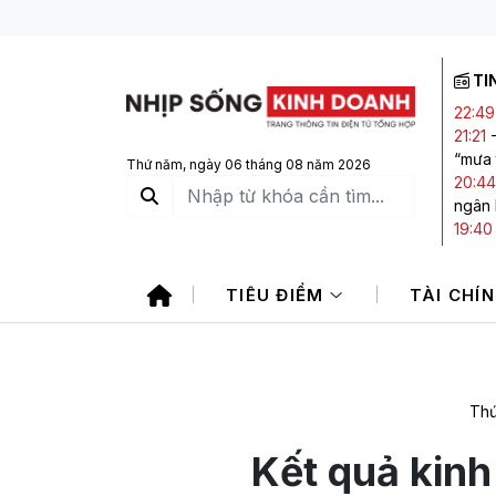
TI
22:49
21:21
“mưa 
Thứ năm, ngày 06 tháng 08 năm 2026
20:44
ngân
19:40
giảm,
19:15
TIÊU ĐIỂM
TÀI CHÍ
sản vớ
17:45
trong
Thứ
Kết quả kinh