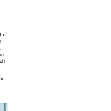
cho
n
,
ạn
oát
hóa