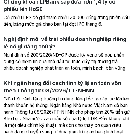
Chứng khoán LPBank sắp đưa hơn 1,4 tỷ cổ
phiếu lên HoSE
Cổ phiếu LPS có giá tham chiếu 30.000 đồng trong phiên đầu
tiên, bằng mức giá chào bán tại đợt IPO tháng 6.
Nghị định mới về trái phiếu doanh nghiệp riêng
lẻ có gì đáng chú ý?
Nghị định số 200/2026/NĐ-CP được kỳ vọng sẽ góp phần
củng cố niềm tin của nhà đầu tư, thúc đẩy thị trường trái
phiếu doanh nghiệp phát triển an toàn, minh bạch, bền vững.
Khi ngân hàng đổi cách tính tỷ lệ an toàn vốn
theo Thông tư 08/2026/TT-NHNN
Giữa bối cảnh tăng trưởng tín dụng tăng tốc tạo áp lực lớn lên
thanh khoản hệ thống, Ngân hàng Nhà nước Việt Nam đã ban
hành Thông tư 08/2026/TT-NHNN cho phép tính 20% tiền gửi
Kho bạc Nhà nước vào mẫu số của tỷ lệ LDR. Đây không chỉ
là một điều chỉnh kỹ thuật, mà còn cho thấy cơ quan điều
hành đang chuyển sang tư duy quản trị ngân hàng linh hoạt