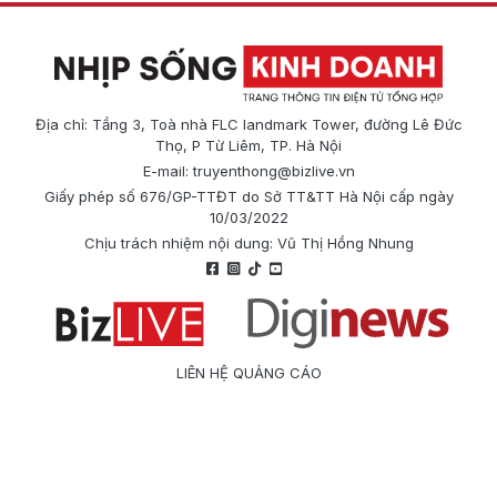
Địa chỉ: Tầng 3, Toà nhà FLC landmark Tower, đường Lê Đức
Thọ, P Từ Liêm, TP. Hà Nội
E-mail:
truyenthong@bizlive.vn
Giấy phép số 676/GP-TTĐT do Sở TT&TT Hà Nội cấp ngày
10/03/2022
Chịu trách nhiệm nội dung: Vũ Thị Hồng Nhung
LIÊN HỆ QUẢNG CÁO
Công ty Cổ phần Truyền thông Quốc tế Diginews
Điện thoại: 0866 500 388
E-mail:
truyenthong@bizlive.vn
Hotline: 0975 684 963