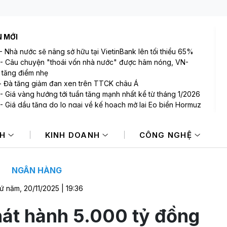
N MỚI
-
Nhà nước sẽ nâng sở hữu tại VietinBank lên tối thiểu 65%
-
Câu chuyện "thoái vốn nhà nước" được hâm nóng, VN-
 tăng điểm nhẹ
-
Đà tăng giảm đan xen trên TTCK châu Á
-
Giá vàng hướng tới tuần tăng mạnh nhất kể từ tháng 1/2026
-
Giá dầu tăng do lo ngại về kế hoạch mở lại Eo biển Hormuz
-
PVcomBank huy động 1.000 tỷ đồng từ kênh trái phiếu
 thềm đưa cổ phiếu lên UPCoM
NH
KINH DOANH
CÔNG NGHỆ
NGÂN HÀNG
ứ năm, 20/11/2025 | 19:36
át hành 5.000 tỷ đồng