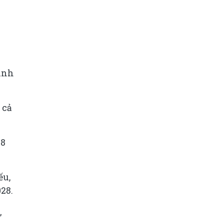
inh
 cả
 8
ếu,
28.
,