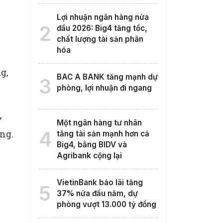
Lợi nhuận ngân hàng nửa
2
đầu 2026: Big4 tăng tốc,
chất lượng tài sản phân
hóa
g,
BAC A BANK tăng mạnh dự
3
phòng, lợi nhuận đi ngang
7
Một ngân hàng tư nhân
4
ồng.
tăng tài sản mạnh hơn cả
Big4, bằng BIDV và
Agribank cộng lại
VietinBank báo lãi tăng
5
37% nửa đầu năm, dự
phòng vượt 13.000 tỷ đồng