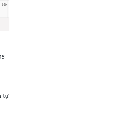
25
n tự
ổ