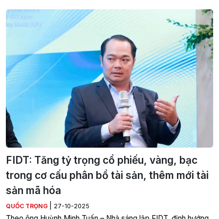
FIDT: Tăng tỷ trọng cổ phiếu, vàng, bạc
trong cơ cấu phân bổ tài sản, thêm mới tài
sản mã hóa
|
QUỐC TRỌNG
27-10-2025
Theo ông Huỳnh Minh Tuấn – Nhà sáng lập FIDT, định hướng