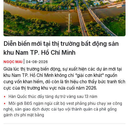
Diễn biến mới tại thị trường bất động sản
khu Nam TP. Hồ Chí Minh
|
NGỌC MAI
04-08-2026
Giữa lúc thị trường biến động, sự xuất hiện các dự án mới tại
khu Nam TP. Hồ Chí Minh không chỉ “giải cơn khát” nguồn
cung vốn khan hiếm, đó còn là tín hiệu cho thấy bức tranh tích
cực của thị trường khu vực nửa cuối năm 2026.
Hàn Quốc thúc đẩy tăng dự trữ vàng sau 13 năm
Môi giới BĐS ngậm ngùi cất bộ vest phẳng phiu chạy xe công
nghệ, sàn giao dịch được cải tạo vội thành quán cà phê gồng
gánh chi phí mặt bằng