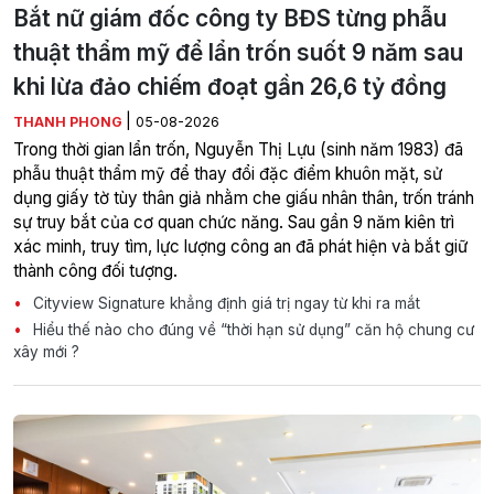
Bắt nữ giám đốc công ty BĐS từng phẫu
thuật thẩm mỹ để lẩn trốn suốt 9 năm sau
khi lừa đảo chiếm đoạt gần 26,6 tỷ đồng
|
THANH PHONG
05-08-2026
Trong thời gian lẩn trốn, Nguyễn Thị Lựu (sinh năm 1983) đã
phẫu thuật thẩm mỹ để thay đổi đặc điểm khuôn mặt, sử
dụng giấy tờ tùy thân giả nhằm che giấu nhân thân, trốn tránh
sự truy bắt của cơ quan chức năng. Sau gần 9 năm kiên trì
xác minh, truy tìm, lực lượng công an đã phát hiện và bắt giữ
thành công đối tượng.
Cityview Signature khẳng định giá trị ngay từ khi ra mắt
Hiểu thế nào cho đúng về “thời hạn sử dụng” căn hộ chung cư
xây mới ?