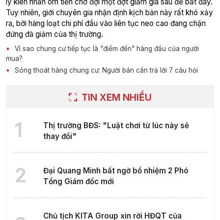
lý kiên nhẫn ôm tiền chờ đợi một đợt giảm giá sâu để bắt đáy.
Tuy nhiên, giới chuyên gia nhận định kịch bản này rất khó xảy
ra, bởi hàng loạt chi phí đầu vào liên tục neo cao đang chặn
đứng đà giảm của thị trường.
Vì sao chung cư tiếp tục là "điểm đến" hàng đầu của người
mua?
Sóng thoát hàng chung cư: Người bán cần trả lời 7 câu hỏi
TIN XEM NHIỀU
1
Thị trường BĐS: "Luật chơi từ lúc này sẽ
thay đổi"
2
Đại Quang Minh bất ngờ bổ nhiệm 2 Phó
Tổng Giám đốc mới
Chủ tịch KITA Group xin rời HĐQT của