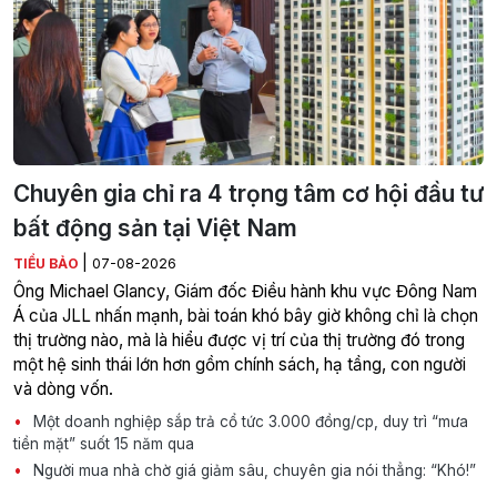
Chuyên gia chỉ ra 4 trọng tâm cơ hội đầu tư
bất động sản tại Việt Nam
|
TIỂU BẢO
07-08-2026
Ông Michael Glancy, Giám đốc Điều hành khu vực Đông Nam
Á của JLL nhấn mạnh, bài toán khó bây giờ không chỉ là chọn
thị trường nào, mà là hiểu được vị trí của thị trường đó trong
một hệ sinh thái lớn hơn gồm chính sách, hạ tầng, con người
và dòng vốn.
Một doanh nghiệp sắp trả cổ tức 3.000 đồng/cp, duy trì “mưa
tiền mặt” suốt 15 năm qua
Người mua nhà chờ giá giảm sâu, chuyên gia nói thẳng: “Khó!”