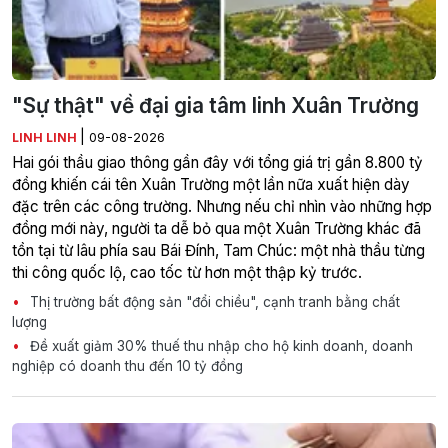
"Sự thật" về đại gia tâm linh Xuân Trường
|
LINH LINH
09-08-2026
Hai gói thầu giao thông gần đây với tổng giá trị gần 8.800 tỷ
đồng khiến cái tên Xuân Trường một lần nữa xuất hiện dày
đặc trên các công trường. Nhưng nếu chỉ nhìn vào những hợp
đồng mới này, người ta dễ bỏ qua một Xuân Trường khác đã
tồn tại từ lâu phía sau Bái Đính, Tam Chúc: một nhà thầu từng
thi công quốc lộ, cao tốc từ hơn một thập kỷ trước.
Thị trường bất động sản "đổi chiều", cạnh tranh bằng chất
lượng
Đề xuất giảm 30% thuế thu nhập cho hộ kinh doanh, doanh
nghiệp có doanh thu đến 10 tỷ đồng