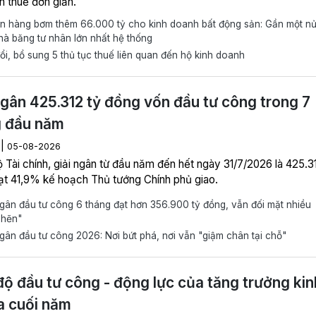
h thuế đơn giản.
n hàng bơm thêm 66.000 tỷ cho kinh doanh bất động sản: Gần một n
hà băng tư nhân lớn nhất hệ thống
i, bổ sung 5 thủ tục thuế liên quan đến hộ kinh doanh
ngân 425.312 tỷ đồng vốn đầu tư công trong 7
g đầu năm
|
M
05-08-2026
 Tài chính, giải ngân từ đầu năm đến hết ngày 31/7/2026 là 425.3
ạt 41,9% kế hoạch Thủ tướng Chính phủ giao.
gân đầu tư công 6 tháng đạt hơn 356.900 tỷ đồng, vẫn đối mặt nhiều
ghẽn"
gân đầu tư công 2026: Nơi bứt phá, nơi vẫn "giậm chân tại chỗ"
độ đầu tư công - động lực của tăng trưởng kin
a cuối năm