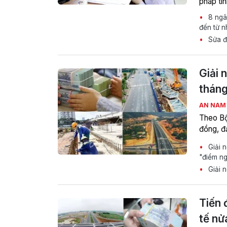
pháp tín
8 ngâ
đến từ n
Sửa đổ
Giải 
thán
AN NA
Theo Bộ
đồng, đ
Giải n
"điểm n
Giải n
Tiến 
tế nử