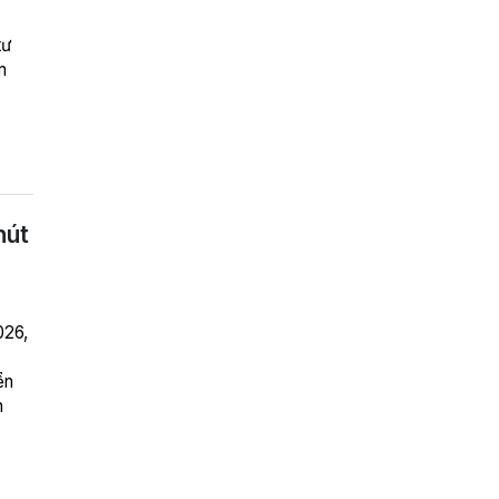
tư
m
hút
026,
ển
n
iệt