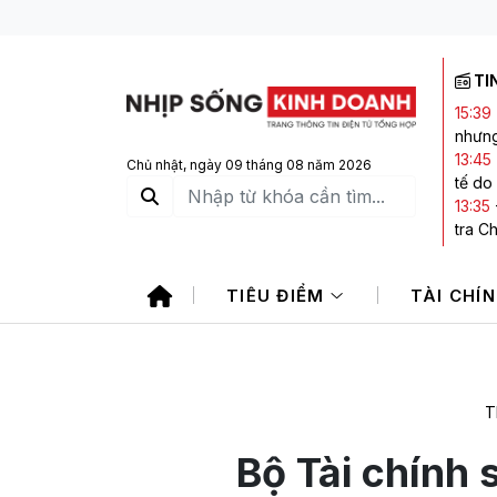
TI
15:39
nhưng
13:45
Chủ nhật, ngày 09 tháng 08 năm 2026
tế do
13:35
tra C
13:27
là do
TIÊU ĐIỂM
TÀI CHÍ
13:25
kết l
12:38
doanh
T
Bộ Tài chính 