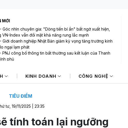
N MỚI
-
Góc nhìn chuyên gia: "Dòng tiền bí ẩn" bất ngờ xuất hiện,
 VN-Index vẫn đối mặt khả năng rung lắc mạnh
-
Giới doanh nghiệp Nhật Bản giảm kỳ vọng tăng trưởng kinh
 lo ngại lạm phát
-
PNJ công bố thông tin bất thường sau kết luận của Thanh
hính phủ
-
Bảo Tín Mạnh Hải: Có 7 giao dịch nhận đặt cọc vàng miếng
 bị rách vỏ bao bì, phải chuyển đến SJC để đóng lại
NH
KINH DOANH
CÔNG NGHỆ
-
Mi Hồng - tiệm vàng lâu đời bậc nhất TP.HCM lên tiếng sau
uận của Thanh tra Chính phủ
-
Các khoản hoàn thuế tác động tích cực đến kết quả kinh
 của doanh nghiệp Mỹ
TIÊU ĐIỂM
hứ tư, 19/11/2025 | 23:35
sẽ tính toán lại ngưỡng