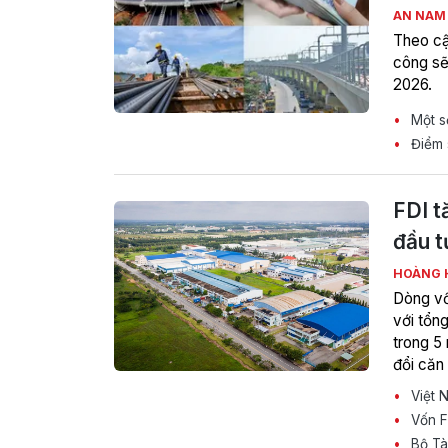
AN NA
Theo cậ
công sẽ
2026.
Một số
Điểm s
FDI t
đầu t
HOÀNG 
Dòng vố
với tổn
trong 5
đổi căn
chọn lọ
Việt N
Nam.
Vốn FD
Bộ Tài