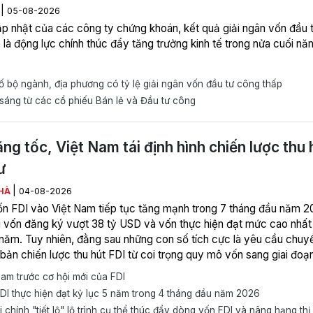
|
M
05-08-2026
p nhật của các công ty chứng khoán, kết quả giải ngân vốn đầu 
 là động lực chính thúc đẩy tăng trưởng kinh tế trong nửa cuối nă
 bộ ngành, địa phương có tỷ lệ giải ngân vốn đầu tư công thấp
áng từ các cổ phiếu Bán lẻ và Đầu tư công
ăng tốc, Việt Nam tái định hình chiến lược thu 
ư
|
HÀ
04-08-2026
n FDI vào Việt Nam tiếp tục tăng mạnh trong 7 tháng đầu năm 2
g vốn đăng ký vượt 38 tỷ USD và vốn thực hiện đạt mức cao nhất
 năm. Tuy nhiên, đằng sau những con số tích cực là yêu cầu chuy
 bản chiến lược thu hút FDI từ coi trọng quy mô vốn sang giai đoạ
c dự án, ưu tiên công nghệ và khả năng kết nối với doanh nghiệp V
am trước cơ hội mới của FDI
I thực hiện đạt kỷ lục 5 năm trong 4 tháng đầu năm 2026
 chính "tiết lộ" lộ trình cụ thể thúc đẩy dòng vốn FDI và nâng hạng thị