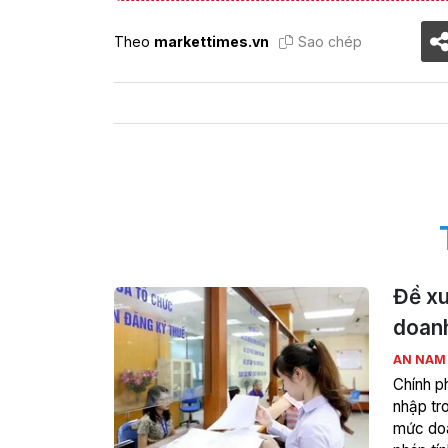
Theo
markettimes.vn
Sao chép
Đề xu
doanh
AN NA
Chính p
nhập tr
mức doa