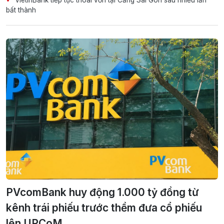
bất thành
PVcomBank huy động 1.000 tỷ đồng từ
kênh trái phiếu trước thềm đưa cổ phiếu
lên UPCoM