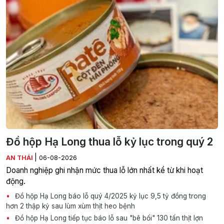
Đồ hộp Hạ Long thua lỗ kỷ lục trong quý 2
|
AN THÁI
06-08-2026
Doanh nghiệp ghi nhận mức thua lỗ lớn nhất kể từ khi hoạt
động.
Đồ hộp Hạ Long báo lỗ quý 4/2025 kỷ lục 9,5 tỷ đồng trong
hơn 2 thập kỷ sau lùm xùm thịt heo bệnh
Đồ hộp Hạ Long tiếp tục báo lỗ sau "bê bối" 130 tấn thịt lợn