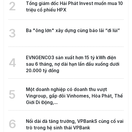
2
Tổng giám đốc Hải Phát Invest muốn mua 10
triệu cổ phiếu HPX
3
Ba "ông lớn" xây dựng cùng báo lãi “đi lùi”
EVNGENCO3 sản xuất hơn 15 tỷ kWh điện
4
sau 6 tháng, nợ dài hạn lần đầu xuống dưới
20.000 tỷ đồng
Một doanh nghiệp có doanh thu vượt
5
Vingroup, gấp đôi Vinhomes, Hòa Phát, Thế
Giới Di Động,...
6
Nối dài đà tăng trưởng, VPBankS củng cố vai
trò trong hệ sinh thái VPBank