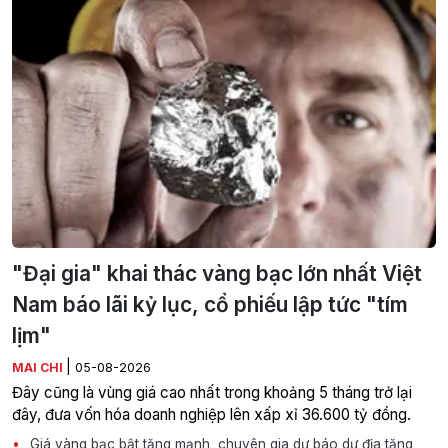
"Đại gia" khai thác vàng bạc lớn nhất Việt
Nam báo lãi kỷ lục, cổ phiếu lập tức "tím
lịm"
|
MAI CHI
05-08-2026
Đây cũng là vùng giá cao nhất trong khoảng 5 tháng trở lại
đây, đưa vốn hóa doanh nghiệp lên xấp xỉ 36.600 tỷ đồng.
Giá vàng bạc bật tăng mạnh, chuyên gia dự báo dư địa tăng