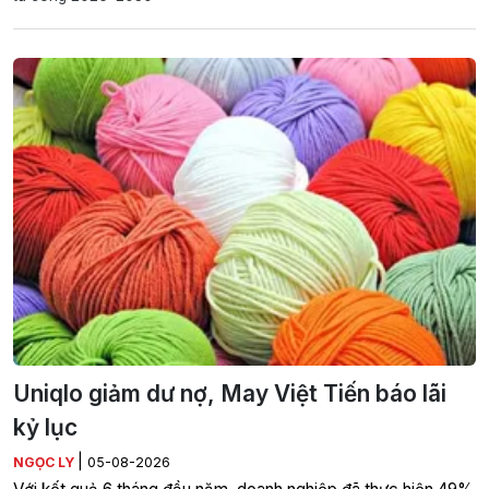
Uniqlo giảm dư nợ, May Việt Tiến báo lãi
kỷ lục
|
NGỌC LY
05-08-2026