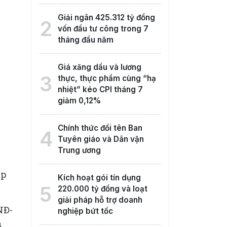
Giải ngân 425.312 tỷ đồng
2
vốn đầu tư công trong 7
tháng đầu năm
Giá xăng dầu và lương
3
thực, thực phẩm cùng “hạ
nhiệt” kéo CPI tháng 7
giảm 0,12%
Chính thức đổi tên Ban
4
Tuyên giáo và Dân vận
Trung ương
ập
Kích hoạt gói tín dụng
5
220.000 tỷ đồng và loạt
giải pháp hỗ trợ doanh
NĐ-
nghiệp bứt tốc
n