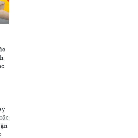
ức
ch
ặc
ay
hoặc
hận
c