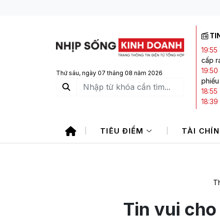
TI
19:55
cấp ra
19:50
Thứ sáu, ngày 07 tháng 08 năm 2026
phiếu
18:55
18:39
Index
18:10
TIÊU ĐIỂM
TÀI CHÍ
17:28
Th
Tin vui cho