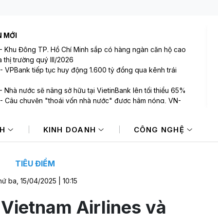
N MỚI
-
Khu Đông TP. Hồ Chí Minh sắp có hàng ngàn căn hộ cao
 thị trường quý III/2026
-
VPBank tiếp tục huy động 1.600 tỷ đồng qua kênh trái
-
Nhà nước sẽ nâng sở hữu tại VietinBank lên tối thiểu 65%
-
Câu chuyện "thoái vốn nhà nước" được hâm nóng, VN-
 tăng điểm nhẹ
-
Đà tăng giảm đan xen trên TTCK châu Á
NH
KINH DOANH
CÔNG NGHỆ
-
Giá vàng hướng tới tuần tăng mạnh nhất kể từ tháng 1/2026
TIÊU ĐIỂM
ứ ba, 15/04/2025 | 10:15
 Vietnam Airlines và