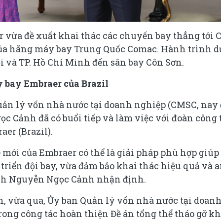
r vừa đề xuất khai thác các chuyến bay thẳng tới 
ủa hãng máy bay Trung Quốc Comac. Hành trình d
i và TP. Hồ Chí Minh đến sân bay Côn Sơn.
 bay Embraer của Brazil
uản lý vốn nhà nước tại doanh nghiệp (CMSC, nay
c Cảnh đã có buổi tiếp và làm việc với đoàn công 
er (Brazil).
mới của Embraer có thể là giải pháp phù hợp giúp
riển đội bay, vừa đảm bảo khai thác hiệu quả và 
tịch Nguyễn Ngọc Cảnh nhận định.
, vừa qua, Ủy ban Quản lý vốn nhà nước tại doan
rong công tác hoàn thiện Đề án tổng thể tháo gỡ k