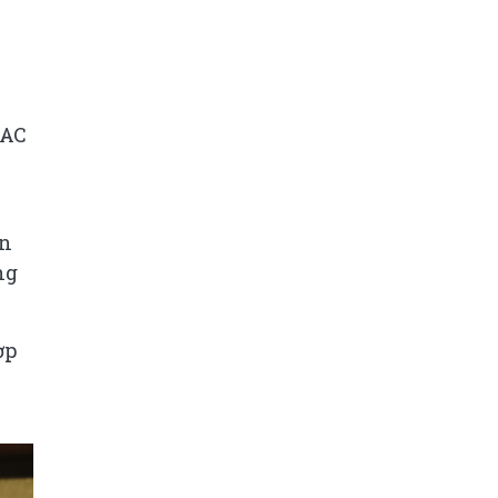
MAC
àn
ng
ợp