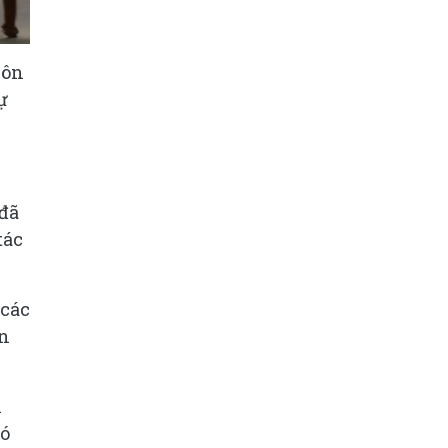
Côn
ự
 đã
tác
 các
an
h
hó