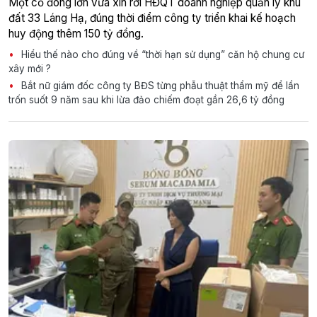
Một cổ đông lớn vừa xin rời HĐQT doanh nghiệp quản lý khu
đất 33 Láng Hạ, đúng thời điểm công ty triển khai kế hoạch
huy động thêm 150 tỷ đồng.
Hiểu thế nào cho đúng về “thời hạn sử dụng” căn hộ chung cư
xây mới ?
Bắt nữ giám đốc công ty BĐS từng phẫu thuật thẩm mỹ để lẩn
trốn suốt 9 năm sau khi lừa đảo chiếm đoạt gần 26,6 tỷ đồng