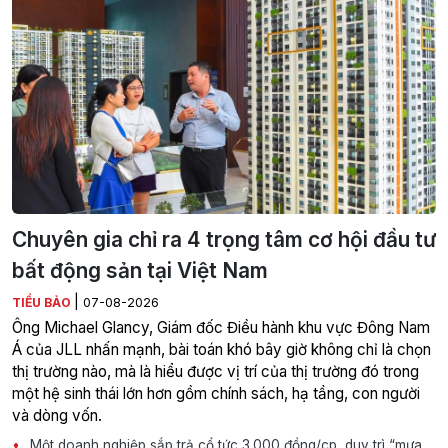
Chuyên gia chỉ ra 4 trọng tâm cơ hội đầu tư
bất động sản tại Việt Nam
|
TIỂU BẢO
07-08-2026
Ông Michael Glancy, Giám đốc Điều hành khu vực Đông Nam
Á của JLL nhấn mạnh, bài toán khó bây giờ không chỉ là chọn
thị trường nào, mà là hiểu được vị trí của thị trường đó trong
một hệ sinh thái lớn hơn gồm chính sách, hạ tầng, con người
và dòng vốn.
Một doanh nghiệp sắp trả cổ tức 3.000 đồng/cp, duy trì “mưa