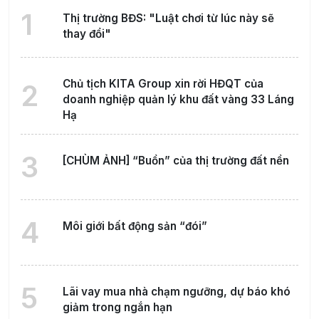
1
Thị trường BĐS: "Luật chơi từ lúc này sẽ
thay đổi"
Chủ tịch KITA Group xin rời HĐQT của
2
doanh nghiệp quản lý khu đất vàng 33 Láng
Hạ
3
[CHÙM ẢNH] “Buồn” của thị trường đất nền
4
Môi giới bất động sản “đói”
5
Lãi vay mua nhà chạm ngưỡng, dự báo khó
giảm trong ngắn hạn