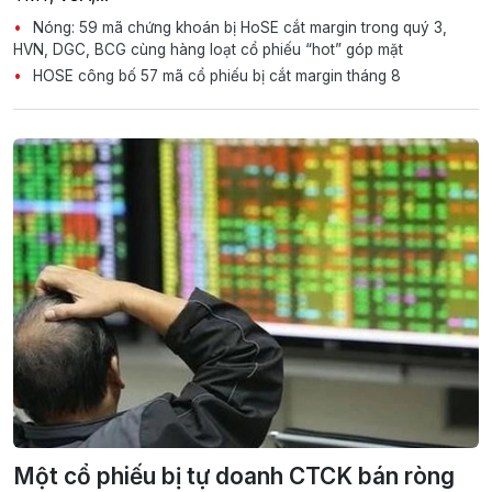
Nóng: 59 mã chứng khoán bị HoSE cắt margin trong quý 3,
HVN, DGC, BCG cùng hàng loạt cổ phiếu “hot” góp mặt
HOSE công bố 57 mã cổ phiếu bị cắt margin tháng 8
Một cổ phiếu bị tự doanh CTCK bán ròng