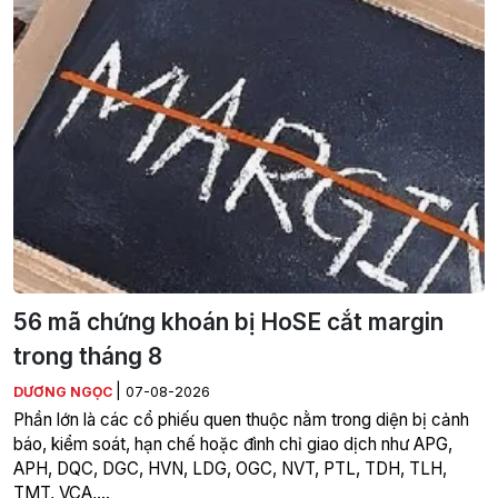
56 mã chứng khoán bị HoSE cắt margin
trong tháng 8
|
DƯƠNG NGỌC
07-08-2026
Phần lớn là các cổ phiếu quen thuộc nằm trong diện bị cảnh
báo, kiểm soát, hạn chế hoặc đình chỉ giao dịch như APG,
APH, DQC, DGC, HVN, LDG, OGC, NVT, PTL, TDH, TLH,
TMT, VCA,…