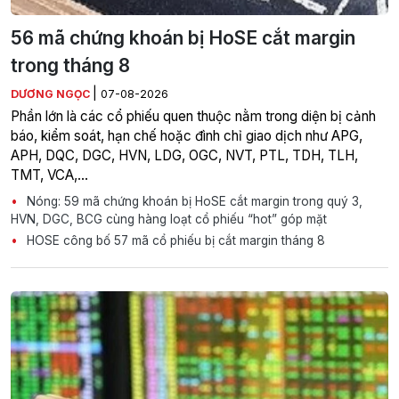
56 mã chứng khoán bị HoSE cắt margin
trong tháng 8
|
DƯƠNG NGỌC
07-08-2026
Phần lớn là các cổ phiếu quen thuộc nằm trong diện bị cảnh
báo, kiểm soát, hạn chế hoặc đình chỉ giao dịch như APG,
APH, DQC, DGC, HVN, LDG, OGC, NVT, PTL, TDH, TLH,
TMT, VCA,…
Nóng: 59 mã chứng khoán bị HoSE cắt margin trong quý 3,
HVN, DGC, BCG cùng hàng loạt cổ phiếu “hot” góp mặt
HOSE công bố 57 mã cổ phiếu bị cắt margin tháng 8