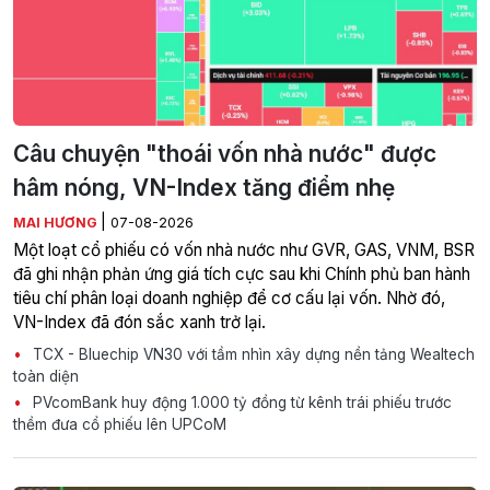
Câu chuyện "thoái vốn nhà nước" được
hâm nóng, VN-Index tăng điểm nhẹ
|
MAI HƯƠNG
07-08-2026
Một loạt cổ phiếu có vốn nhà nước như GVR, GAS, VNM, BSR
đã ghi nhận phản ứng giá tích cực sau khi Chính phủ ban hành
tiêu chí phân loại doanh nghiệp để cơ cấu lại vốn. Nhờ đó,
VN-Index đã đón sắc xanh trở lại.
TCX - Bluechip VN30 với tầm nhìn xây dựng nền tảng Wealtech
toàn diện
PVcomBank huy động 1.000 tỷ đồng từ kênh trái phiếu trước
thềm đưa cổ phiếu lên UPCoM