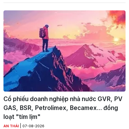
Cổ phiếu doanh nghiệp nhà nước GVR, PV
GAS, BSR, Petrolimex, Becamex... đồng
loạt "tím lịm"
|
AN THÁI
07-08-2026