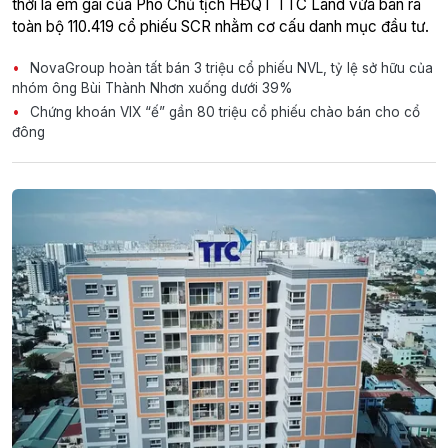
thời là em gái của Phó Chủ tịch HĐQT TTC Land vừa bán ra
toàn bộ 110.419 cổ phiếu SCR nhằm cơ cấu danh mục đầu tư.
NovaGroup hoàn tất bán 3 triệu cổ phiếu NVL, tỷ lệ sở hữu của
nhóm ông Bùi Thành Nhơn xuống dưới 39%
Chứng khoán VIX “ế” gần 80 triệu cổ phiếu chào bán cho cổ
đông