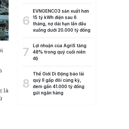
EVNGENCO3 sản xuất hơn
6
15 tỷ kWh điện sau 6
tháng, nợ dài hạn lần đầu
xuống dưới 20.000 tỷ đồng
Lợi nhuận của AgriS tăng
7
ội
48% trong quý cuối niên
độ
m
Thế Giới Di Động báo lãi
8
quý II gấp đôi cùng kỳ,
đem gần 41.000 tỷ đồng
c là
gửi ngân hàng
ừ
m