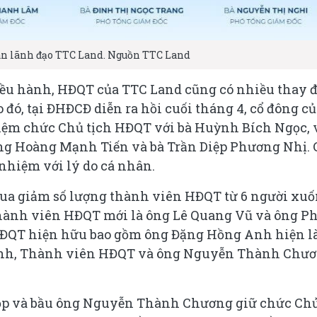
an lãnh đạo TTC Land. Nguồn TTC Land
điều hành, HĐQT của TTC Land cũng có nhiều thay đ
đó, tại ĐHĐCĐ diễn ra hồi cuối tháng 4, cổ đông củ
iệm chức Chủ tịch HĐQT với bà Huỳnh Bích Ngọc, 
g Hoàng Mạnh Tiến và bà Trần Diệp Phương Nhị. 
 nhiệm với lý do cá nhân.
 qua giảm số lượng thành viên HĐQT từ 6 người xu
 Thành viên HĐQT mới là ông Lê Quang Vũ và ông 
HĐQT hiện hữu bao gồm ông Đặng Hồng Anh hiện l
ánh, Thành viên HĐQT và ông Nguyễn Thành Chươ
ọp và bầu ông Nguyễn Thành Chương giữ chức Ch