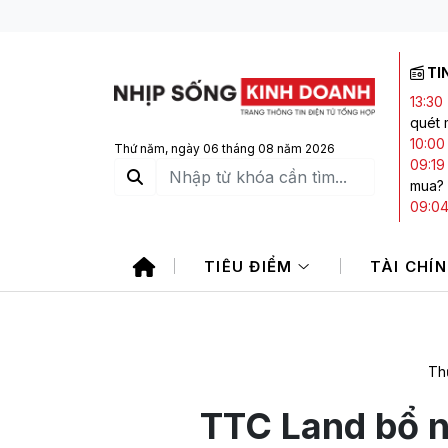
TI
13:30
quét 
10:00
Thứ năm, ngày 06 tháng 08 năm 2026
09:19
mua?
09:0
hơn 2
08:28
TIÊU ĐIỂM
TÀI CHÍ
Đông
08:25
Đông
Th
TTC Land bổ 