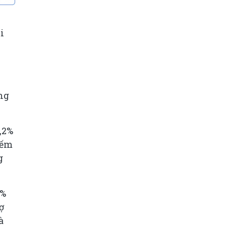
i
ng
,2%
iếm
g
5%
ợ
à