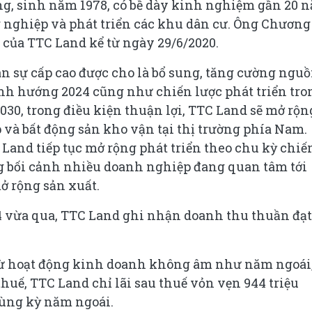
, sinh năm 1978, có bề dày kinh nghiệm gần 20 
g nghiệp và phát triển các khu dân cư. Ông Chương
của TTC Land kể từ ngày 29/6/2020.
ân sự cấp cao được cho là bổ sung, tăng cường ngu
nh hướng 2024 cũng như chiến lược phát triển tro
030, trong điều kiện thuận lợi, TTC Land sẽ mở rộn
và bất động sản kho vận tại thị trường phía Nam.
 Land tiếp tục mở rộng phát triển theo chu kỳ chiế
g bối cảnh nhiều doanh nghiệp đang quan tâm tới
 rộng sản xuất.
4 vừa qua, TTC Land ghi nhận doanh thu thuần đạt
từ hoạt động kinh doanh không âm như năm ngoái
thuế, TTC Land chỉ lãi sau thuế vỏn vẹn 944 triệu
cùng kỳ năm ngoái.