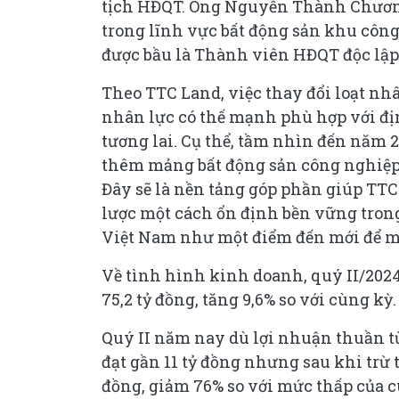
tịch HĐQT. Ông Nguyễn Thành Chương
trong lĩnh vực bất động sản khu côn
được bầu là Thành viên HĐQT độc lập 
Theo TTC Land, việc thay đổi loạt nh
nhân lực có thế mạnh phù hợp với đị
tương lai. Cụ thể, tầm nhìn đến năm 2
thêm mảng bất động sản công nghiệp 
Đây sẽ là nền tảng góp phần giúp TTC
lược một cách ổn định bền vững tron
Việt Nam như một điểm đến mới để mở
Về tình hình kinh doanh, quý II/202
75,2 tỷ đồng, tăng 9,6% so với cùng kỳ.
Quý II năm nay dù lợi nhuận thuần 
đạt gần 11 tỷ đồng nhưng sau khi trừ 
đồng, giảm 76% so với mức thấp của 