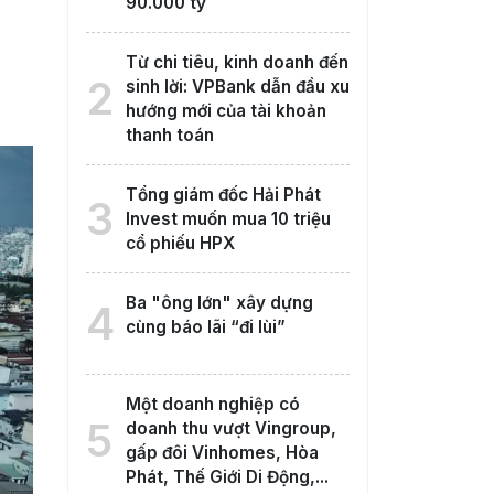
90.000 tỷ
Từ chi tiêu, kinh doanh đến
2
sinh lời: VPBank dẫn đầu xu
hướng mới của tài khoản
thanh toán
Tổng giám đốc Hải Phát
3
Invest muốn mua 10 triệu
cổ phiếu HPX
Ba "ông lớn" xây dựng
4
cùng báo lãi “đi lùi”
Một doanh nghiệp có
5
doanh thu vượt Vingroup,
gấp đôi Vinhomes, Hòa
Phát, Thế Giới Di Động,...