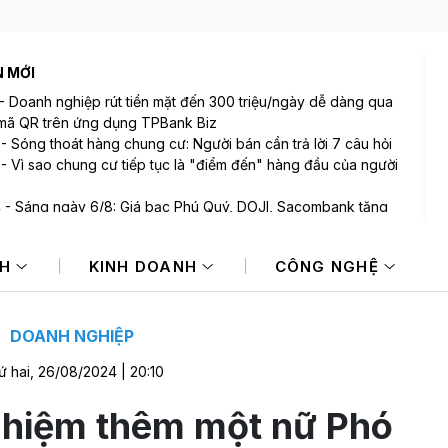
N MỚI
-
Doanh nghiệp rút tiền mặt đến 300 triệu/ngày dễ dàng qua
mã QR trên ứng dụng TPBank Biz
-
Sóng thoát hàng chung cư: Người bán cần trả lời 7 câu hỏi
-
Vì sao chung cư tiếp tục là "điểm đến" hàng đầu của người
4
-
Sáng ngày 6/8: Giá bạc Phú Quý, DOJI, Sacombank tăng
 triệu đồng/kg
-
Giá dầu thô biến động nhẹ khi triển vọng đàm phán Trung
NH
KINH DOANH
CÔNG NGHỆ
 vẫn khó đoán
-
Dow Jones đạt đỉnh mới nhờ diễn biến tích cực tại Trung
DOANH NGHIỆP
ứ hai, 26/08/2024 | 20:10
nhiệm thêm một nữ Phó