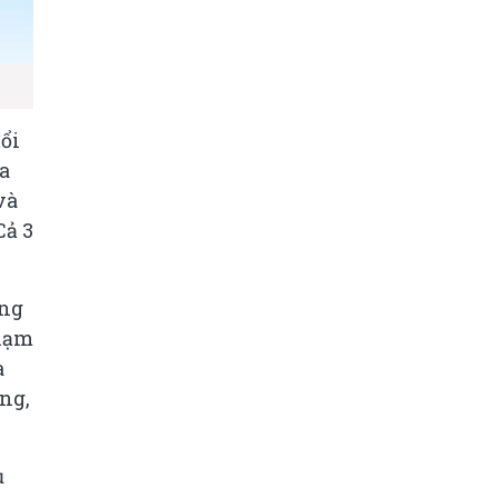
ổi
a
và
Cả 3
ống
Phạm
à
ng,
ủ