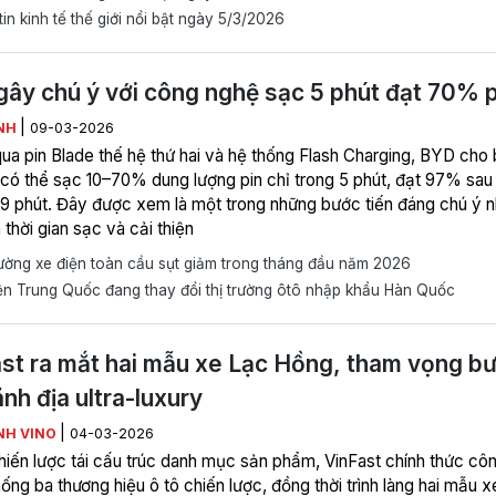
in kinh tế thế giới nổi bật ngày 5/3/2026
ây chú ý với công nghệ sạc 5 phút đạt 70% p
|
NH
09-03-2026
ua pin Blade thế hệ thứ hai và hệ thống Flash Charging, BYD cho 
 có thể sạc 10–70% dung lượng pin chỉ trong 5 phút, đạt 97% sau
9 phút. Đây được xem là một trong những bước tiến đáng chú ý 
 thời gian sạc và cải thiện
ường xe điện toàn cầu sụt giảm trong tháng đầu năm 2026
n Trung Quốc đang thay đổi thị trường ôtô nhập khẩu Hàn Quốc
st ra mắt hai mẫu xe Lạc Hồng, tham vọng b
ãnh địa ultra-luxury
|
NH VINO
04-03-2026
hiến lược tái cấu trúc danh mục sản phẩm, VinFast chính thức cô
ống ba thương hiệu ô tô chiến lược, đồng thời trình làng hai mẫu x