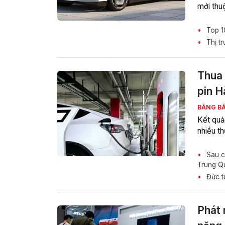
mới thu
Top 10
Thị tr
Thua 
pin H
BĂNG B
Kết quả 
nhiều t
Sau ch
Trung Qu
Đức tu
Phát 