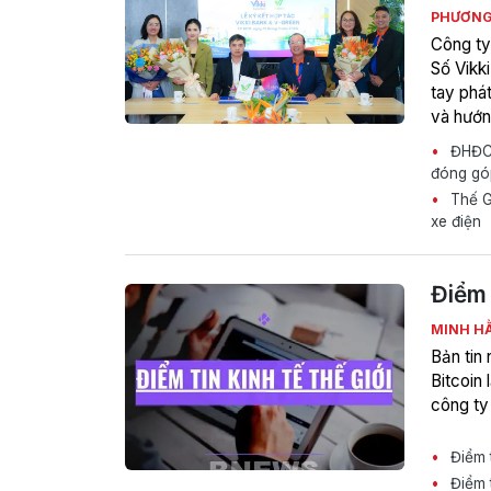
PHƯƠNG
Công ty
Số Vikk
tay phát
và hướng
ĐHĐCĐ
đóng gó
Thế Gi
xe điện
Điểm 
MINH H
Bản tin
Bitcoin
công ty 
Điểm t
Điểm t