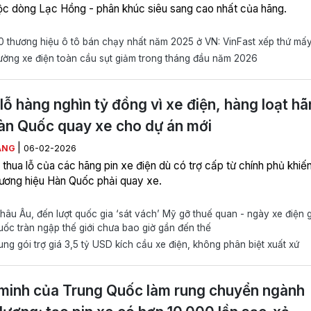
ộc dòng Lạc Hồng - phân khúc siêu sang cao nhất của hãng.
 thương hiệu ô tô bán chạy nhất năm 2025 ở VN: VinFast xếp thứ mấ
ường xe điện toàn cầu sụt giảm trong tháng đầu năm 2026
lỗ hàng nghìn tỷ đồng vì xe điện, hàng loạt h
àn Quốc quay xe cho dự án mới
|
ĂNG
06-02-2026
thua lỗ của các hãng pin xe điện dù có trợ cấp từ chính phủ khiế
hương hiệu Hàn Quốc phải quay xe.
âu Âu, đến lượt quốc gia ‘sát vách’ Mỹ gỡ thuế quan - ngày xe điện g
ốc tràn ngập thế giới chưa bao giờ gần đến thế
ng gói trợ giá 3,5 tỷ USD kích cầu xe điện, không phân biệt xuất xứ
minh của Trung Quốc làm rung chuyển ngành