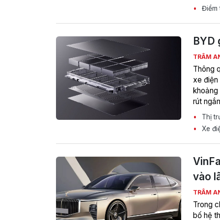
Điểm t
BYD g
TRÂM A
Thông q
xe điện
khoảng 
rút ngắn
Thị tr
Xe điệ
VinFa
vào l
TRÂM A
Trong c
bố hệ th