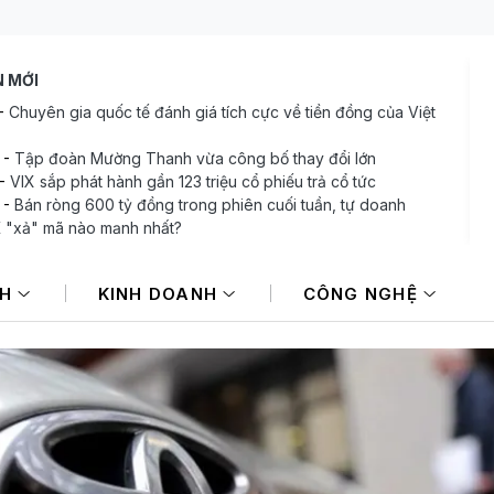
N MỚI
-
Chuyên gia quốc tế đánh giá tích cực về tiền đồng của Việt
-
Tập đoàn Mường Thanh vừa công bố thay đổi lớn
-
VIX sắp phát hành gần 123 triệu cổ phiếu trả cổ tức
-
Bán ròng 600 tỷ đồng trong phiên cuối tuần, tự doanh
"xả" mã nào mạnh nhất?
-
Khu Đông TP. Hồ Chí Minh sắp có hàng ngàn căn hộ cao
 thị trường quý III/2026
NH
KINH DOANH
CÔNG NGHỆ
-
VPBank tiếp tục huy động 1.600 tỷ đồng qua kênh trái