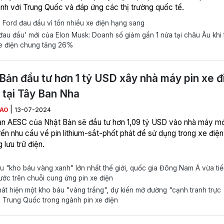
anh với Trung Quốc và đáp ứng các thị trường quốc tế.
 Ford đau đầu vì tồn nhiều xe điện hạng sang
au đầu’ mới của Elon Musk: Doanh số giảm gần 1 nửa tại châu Âu khi 
xe điện chung tăng 26%
Bản đầu tư hơn 1 tỷ USD xây nhà máy pin xe đ
ẻ tại Tây Ban Nha
|
IAO
13-07-2024
n AESC của Nhật Bản sẽ đầu tư hơn 1,09 tỷ USD vào nhà máy mớ
ến nhu cầu về pin lithium-sắt-phốt phát để sử dụng trong xe điện
 lưu trữ điện.
 "kho báu vàng xanh" lớn nhất thế giới, quốc gia Đông Nam Á vừa tiế
ước trên chuỗi cung ứng pin xe điện
t hiện một kho báu "vàng trắng", dự kiến mở đường "cạnh tranh trực
i Trung Quốc trong ngành pin xe điện