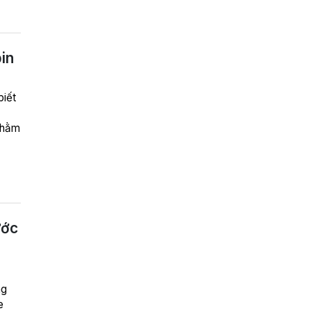
in
biết
nhằm
ước
ng
e