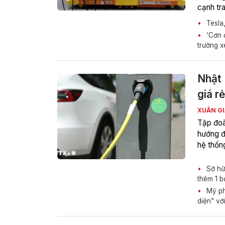
cạnh tr
Tesla,
‘Cơn đ
trường 
Nhật 
giá r
XUÂN G
Tập đoà
hướng đ
hệ thống
Sở hữu
thêm 1 b
Mỹ phá
diện" vớ