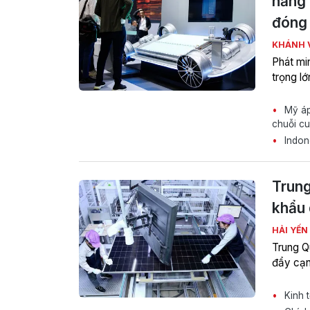
năng 
đóng 
KHÁNH 
Phát min
trọng lớ
Mỹ áp 
chuỗi cu
Indone
Trung
khẩu 
HẢI YẾN
Trung Q
đẩy cạn
Kinh t