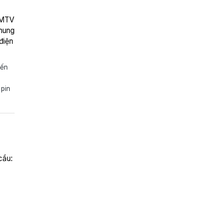
 MTV
chung
điện
iến
 pin
cầu: