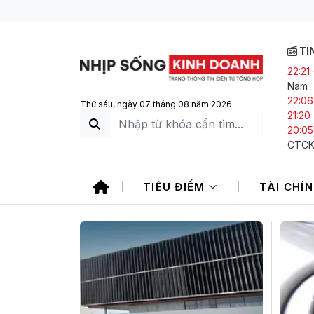
TI
22:21
Nam
22:06
Thứ sáu, ngày 07 tháng 08 năm 2026
21:20
20:05
CTCK 
19:55
cấp ra
TIÊU ĐIỂM
TÀI CHÍ
19:50
phiếu