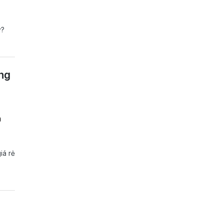
y?
ãng
n
iá rẻ