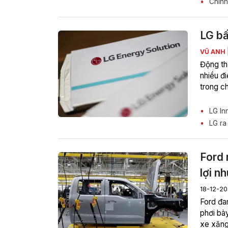
Chính 
LG bấ
VŨ ANH
Động th
nhiều đi
trong c
LG In
LG ra 
Ford 
lợi n
18-12-2
Ford đa
phơi bày
xe xăng