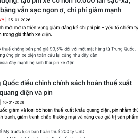
lượng: tạo pin xe có hơn 10.000 lần sạc-xả,
băng vẫn sạc ngon ơ, chi phí giảm mạnh
|
VY
25-01-2026
h mới mở ra triển vọng giảm đáng kể chi phí pin – yếu tố chiếm t
n trong giá thành xe điện.
thuế chống bán phá giá 93,5% đối với một mặt hàng từ Trung Quốc,
ng ứng pin xe điện toàn cầu lại căng như dây đàn
sia đẩy mạnh hệ sinh thái pin xe điện
 Quốc điều chỉnh chính sách hoàn thuế xuất
quang điện và pin
|
10-01-2026
uốc giảm và loại bỏ hoàn thuế xuất khẩu quang điện, pin nhằm th
h tranh, giảm tranh chấp thương mại và nâng cao giá trị sản phẩm
ế Mỹ trước kịch bản hoàn thuế 200 tỷ USD