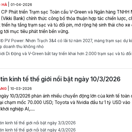
|
 HÀ
01-04-2026
 CP Phát triển Trạm sạc Toàn cầu V-Green và Ngân hàng TNHH
i (Vikki Bank) chính thức công bố thỏa thuận hợp tác chiến lược, 
 triển hạ tầng trạm sạc và tủ đổi pin, mở rộng hệ sinh thái cho xe 
 tới mục tiêu phát triển bền vững.
 PV Power: Nhơn Trạch 3&4 có lãi từ năm 2027, mảng trạm sạc dự k
p doanh thu không nhỏ
ới Di Động và V-Green bắt tay triển khai hơn 2.000 trạm sạc và tủ đổi
tin kinh tế thế giới nổi bật ngày 10/3/2026
|
ẰNG
10-03-2026
 ngày 10/3/2026 phản ánh nhiều chuyển động lớn của kinh tế toàn 
 lại chạm mốc 70.000 USD; Toyota và Nvidia đầu tư 1 tỷ USD vào
khởi nghiệp AI,....
in kinh tế thế giới nổi bật ngày 3/3/2026
in kinh tế thế giới nổi bật ngày 4/3/2026