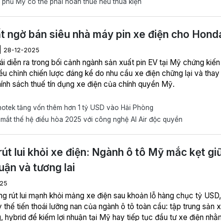
phủ Mỹ có thể phải hoàn thuế nếu thua kiện
t ngờ bán siêu nhà máy pin xe điện cho Hond
|
28-12-2025
ái diễn ra trong bối cảnh ngành sản xuất pin EV tại Mỹ chứng kiến
ều chỉnh chiến lược đáng kể do nhu cầu xe điện chững lại và thay
hính sách thuế tín dụng xe điện của chính quyền Mỹ.
notek tăng vốn thêm hơn 1 tỷ USD vào Hải Phòng
mắt thế hệ điều hòa 2025 với công nghệ AI Air độc quyền
rút lui khỏi xe điện: Ngành ô tô Mỹ mắc kẹt gi
huận và tương lai
025
ng rút lui mạnh khỏi mảng xe điện sau khoản lỗ hàng chục tỷ USD,
 thế tiến thoái lưỡng nan của ngành ô tô toàn cầu: tập trung sản 
, hybrid để kiếm lợi nhuận tại Mỹ hay tiếp tục đầu tư xe điện nhằ