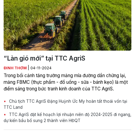
“Làn gió mới” tại TTC AgriS
|
ĐINH THƠM
04-11-2024
Trong bối cảnh tăng trưởng mảng mía đường dần chững lại,
mảng FBMC (thực phẩm - đồ uống - sữa - bánh kẹo) là một
điểm sáng trong bức tranh kinh doanh của TTC AgriS.
Chủ tịch TTC AgriS Đặng Huỳnh Ức My hoàn tất thoái vốn tại
TTC Land
TTC AgriS đặt kế hoạch lợi nhuận niên độ 2024-2025 đi ngang,
dự kiến bầu bổ sung 2 thành viên HĐQT