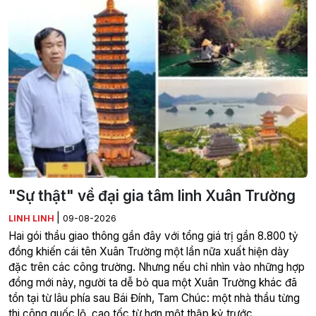
"Sự thật" về đại gia tâm linh Xuân Trường
|
LINH LINH
09-08-2026
Hai gói thầu giao thông gần đây với tổng giá trị gần 8.800 tỷ
đồng khiến cái tên Xuân Trường một lần nữa xuất hiện dày
đặc trên các công trường. Nhưng nếu chỉ nhìn vào những hợp
đồng mới này, người ta dễ bỏ qua một Xuân Trường khác đã
tồn tại từ lâu phía sau Bái Đính, Tam Chúc: một nhà thầu từng
thi công quốc lộ, cao tốc từ hơn một thập kỷ trước.