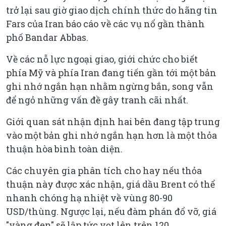
trở lại sau giờ giao dịch chính thức do hãng tin
Fars của Iran báo cáo về các vụ nổ gần thành
phố Bandar Abbas.
Về các nỗ lực ngoại giao, giới chức cho biết
phía Mỹ và phía Iran đang tiến gần tới một bản
ghi nhớ ngắn hạn nhằm ngừng bắn, song vẫn
để ngỏ những vấn đề gây tranh cãi nhất.
Giới quan sát nhận định hai bên đang tập trung
vào một bản ghi nhớ ngắn hạn hơn là một thỏa
thuận hòa bình toàn diện.
Các chuyên gia phân tích cho hay nếu thỏa
thuận này được xác nhận, giá dầu Brent có thể
nhanh chóng hạ nhiệt về vùng 80-90
USD/thùng. Ngược lại, nếu đàm phán đổ vỡ, giá
"vàng đen" sẽ lập tức vọt lên trên 120