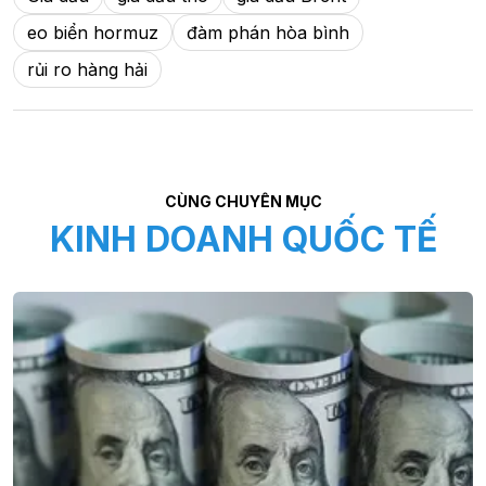
eo biển hormuz
đàm phán hòa bình
rủi ro hàng hải
CÙNG CHUYÊN MỤC
KINH DOANH QUỐC TẾ