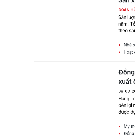
Sản x
ĐOÀN H
Sản lượ
năm. Tổ
theo sản
Nhà sả
Hoạt 
Đồng 
xuất 
08-08-2
Hãng To
đến lợi
được dự
Mỹ mở 
Đồng 