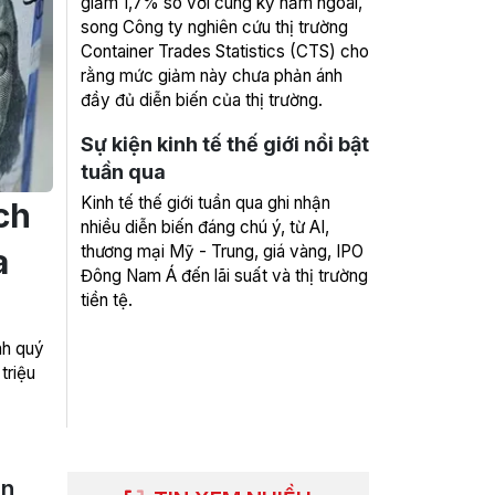
giảm 1,7% so với cùng kỳ năm ngoái,
song Công ty nghiên cứu thị trường
Container Trades Statistics (CTS) cho
rằng mức giảm này chưa phản ánh
đầy đủ diễn biến của thị trường.
Sự kiện kinh tế thế giới nổi bật
tuần qua
Kinh tế thế giới tuần qua ghi nhận
ch
nhiều diễn biến đáng chú ý, từ AI,
thương mại Mỹ - Trung, giá vàng, IPO
a
Đông Nam Á đến lãi suất và thị trường
tiền tệ.
nh quý
triệu
an