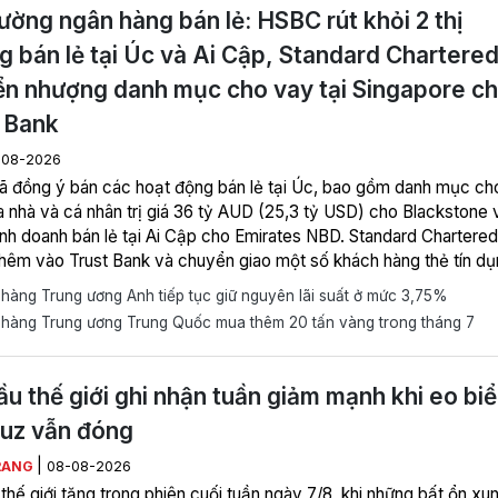
rường ngân hàng bán lẻ: HSBC rút khỏi 2 thị
g bán lẻ tại Úc và Ai Cập, Standard Chartere
n nhượng danh mục cho vay tại Singapore c
 Bank
-08-2026
 đồng ý bán các hoạt động bán lẻ tại Úc, bao gồm danh mục ch
 nhà và cá nhân trị giá 36 tỷ AUD (25,3 tỷ USD) cho Blackstone 
nh doanh bán lẻ tại Ai Cập cho Emirates NBD. Standard Chartered
thêm vào Trust Bank và chuyển giao một số khách hàng thẻ tín d
vay cá nhân tại Singapore từ tháng 9, khi Trust và Mox chuyển sa
àng Trung ương Anh tiếp tục giữ nguyên lãi suất ở mức 3,75%
ng có lợi nhuận.
hàng Trung ương Trung Quốc mua thêm 20 tấn vàng trong tháng 7
ầu thế giới ghi nhận tuần giảm mạnh khi eo bi
uz vẫn đóng
|
RANG
08-08-2026
thế giới tăng trong phiên cuối tuần ngày 7/8, khi những bất ổn xu