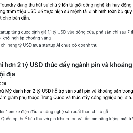
Foundry đang thu hút sự chú ý lớn từ giới công nghệ khi huy động
ng trăm triệu USD để thực hiện sứ mệnh tái định hình toàn bộ quy 
t chip bán dẫn.
artup từng được định giá 1,1 tỷ USD vừa đóng cửa, phá sản chỉ sau 7 
ới khởi nghiệp choáng váng
chi hàng tỷ USD mua startup AI chưa có doanh thu
i hơn 2 tỷ USD thúc đẩy ngành pin và khoáng
ội địa
026
hủ Mỹ dành hơn 2 tỷ USD hỗ trợ sản xuất pin và khoáng sản trong
ằm giảm phụ thuộc Trung Quốc và thúc đẩy công nghiệp nội địa.
ớn" pin xe điện đầu tư công nghệ sản xuất than chì từ gỗ
Quốc áp thuế tiêu thụ với pin lithium-ion và tấm pin năng lượng mặt trờ