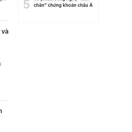
5
chân” chứng khoán châu Á
 và
g
n