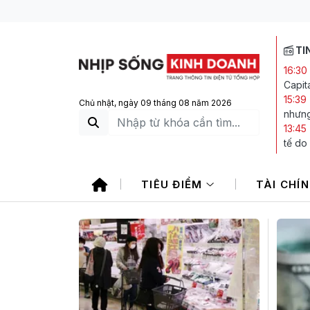
TI
16:30
Capit
15:39
Chủ nhật, ngày 09 tháng 08 năm 2026
nhưng
13:45
tế do
13:35
tra C
TIÊU ĐIỂM
TÀI CHÍ
13:27
là do
13:25
kết l