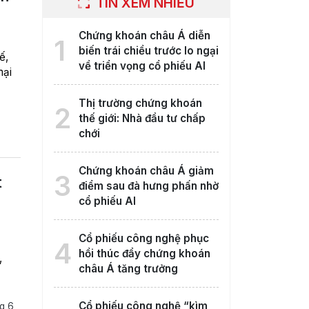
TIN XEM NHIỀU
Chứng khoán châu Á diễn
1
biến trái chiều trước lo ngại
ế,
về triển vọng cổ phiếu AI
mại
Thị trường chứng khoán
2
thế giới: Nhà đầu tư chấp
chới
Chứng khoán châu Á giảm
3
t
điểm sau đà hưng phấn nhờ
cổ phiếu AI
Cổ phiếu công nghệ phục
4
hồi thúc đẩy chứng khoán
,
châu Á tăng trưởng
Cổ phiếu công nghệ “kìm
g 6