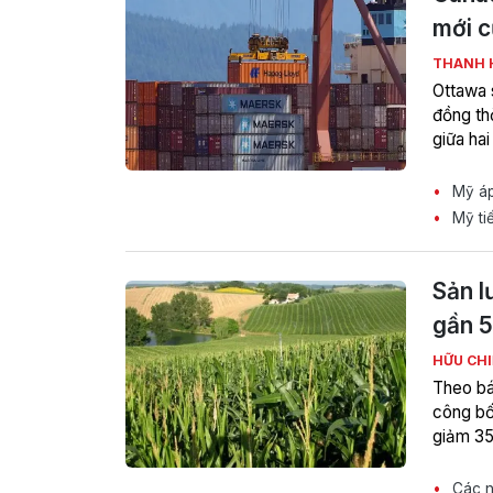
mới c
THANH 
Ottawa 
đồng th
giữa ha
Mỹ áp
Mỹ ti
Sản l
gần 5
HỮU CH
Theo bá
công bố
giảm 35
Các n