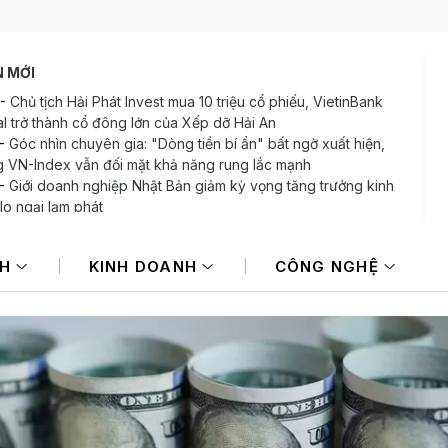
N MỚI
-
Chủ tịch Hải Phát Invest mua 10 triệu cổ phiếu, VietinBank
al trở thành cổ đông lớn của Xếp dỡ Hải An
-
Góc nhìn chuyên gia: "Dòng tiền bí ẩn" bất ngờ xuất hiện,
 VN-Index vẫn đối mặt khả năng rung lắc mạnh
-
Giới doanh nghiệp Nhật Bản giảm kỳ vọng tăng trưởng kinh
 lo ngại lạm phát
-
PNJ công bố thông tin bất thường sau kết luận của Thanh
hính phủ
NH
KINH DOANH
CÔNG NGHỆ
-
Bảo Tín Mạnh Hải: Có 7 giao dịch nhận đặt cọc vàng miếng
 bị rách vỏ bao bì, phải chuyển đến SJC để đóng lại
-
Mi Hồng - tiệm vàng lâu đời bậc nhất TP.HCM lên tiếng sau
uận của Thanh tra Chính phủ