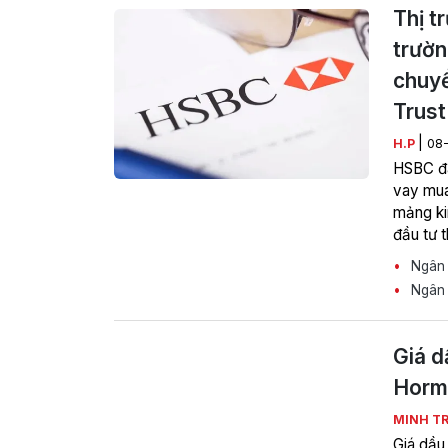
Thị t
trườn
chuyể
Trust
|
H.P
08
HSBC đã
vay mua
mảng ki
đầu tư 
và cho 
Ngân h
hoạt độ
Ngân 
Giá d
Horm
MINH T
Giá dầu 