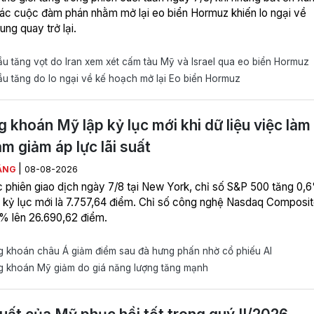
ác cuộc đàm phán nhằm mở lại eo biển Hormuz khiến lo ngại về
ng quay trở lại.
u tăng vọt do Iran xem xét cấm tàu Mỹ và Israel qua eo biển Hormuz
u tăng do lo ngại về kế hoạch mở lại Eo biển Hormuz
 khoán Mỹ lập kỷ lục mới khi dữ liệu việc làm
àm giảm áp lực lãi suất
|
ẰNG
08-08-2026
c phiên giao dịch ngày 7/8 tại New York, chỉ số S&P 500 tăng 0,
 kỷ lục mới là 7.757,64 điểm. Chỉ số công nghệ Nasdaq Composi
3% lên 26.690,62 điểm.
 khoán châu Á giảm điểm sau đà hưng phấn nhờ cổ phiếu AI
 khoán Mỹ giảm do giá năng lượng tăng mạnh