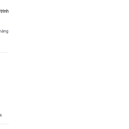
trình
tháng
i