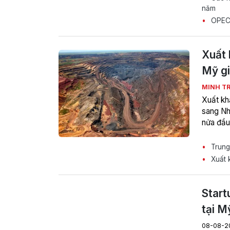
năm
OPEC+ 
Xuất 
Mỹ g
MINH T
Xuất kh
sang Nh
nửa đầu
Trung
Xuất k
Start
tại M
08-08-2