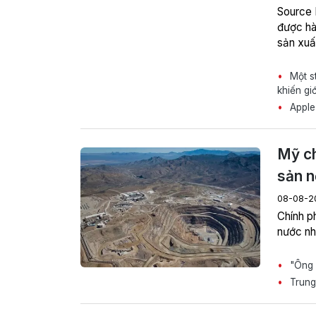
Source 
được hà
sản xuấ
Một st
khiến gi
Apple 
Mỹ ch
sản n
08-08-2
Chính p
nước nh
"Ông l
Trung 