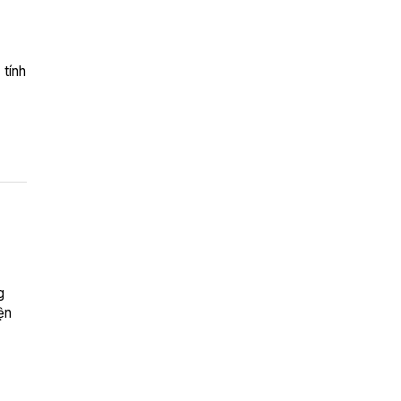
 tính
g
ện