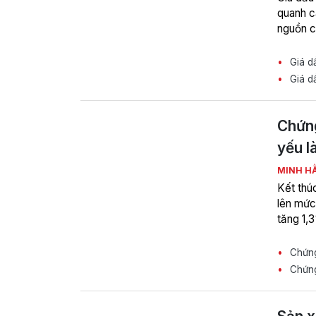
quanh c
nguồn cu
Giá dầ
Giá dầ
Chứng
yếu l
MINH H
Kết thú
lên mức
tăng 1,
Chứng
Chứng