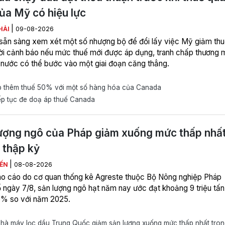
ủa Mỹ có hiệu lực
|
HẢI
09-08-2026
sẵn sàng xem xét một số nhượng bộ để đổi lấy việc Mỹ giảm thu
ời cảnh báo nếu mức thuế mới được áp dụng, tranh chấp thương 
i nước có thể bước vào một giai đoạn căng thẳng.
 thêm thuế 50% với một số hàng hóa của Canada
ếp tục đe doạ áp thuế Canada
ượng ngô của Pháp giảm xuống mức thấp nhấ
 thập kỷ
|
IẾN
08-08-2026
o cáo do cơ quan thống kê Agreste thuộc Bộ Nông nghiệp Pháp
 ngày 7/8, sản lượng ngô hạt năm nay ước đạt khoảng 9 triệu tấn
% so với năm 2025.
hà máy lọc dầu Trung Quốc giảm sản lượng xuống mức thấp nhất tron