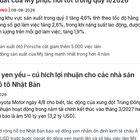
uất của Mỹ phục hồi tốt trong quý II/2026
|
ÙNG
08-08-2026
ng khu vực sản xuất trong quý II tăng 4,6% tính theo tốc độ hằng
ng số giờ làm việc tăng 2,6%, trong khi năng suất lao động, được
 lượng trên mỗi giờ làm việc, tăng 1,9%.
n xuất ôtô Porsche cắt giảm thêm 5.000 việc làm
động sản xuất của Mỹ tăng mạnh nhất trong hơn 4 năm
yen yếu – cú hích lợi nhuận cho các nhà sản
ô tô Nhật Bản
026
yota Motor ngày 4/8 cho biết, tác động của xung đột Trung Đôn
 nhuận hoạt động trong năm tài chính kết thúc vào tháng 3/2027 hi
 báo là âm 510 tỷ yen (3,2 tỷ USD).
rộng hỗ trợ Nhật Bản bảo vệ đồng yen nhằm ổn định kinh tế châu Á
USD trước bước ngoặt do đồng yen mạnh lên và số liệu việc làm Mỹ